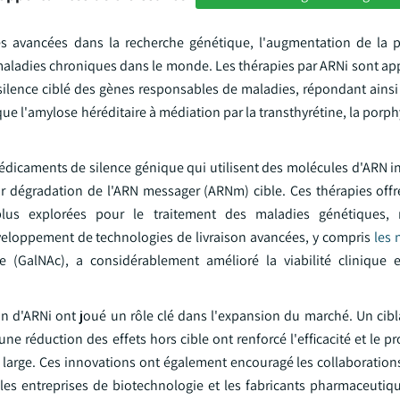
es avancées dans la recherche génétique, l'augmentation de la 
s maladies chroniques dans le monde. Les thérapies par ARNi sont 
silence ciblé des gènes responsables de maladies, répondant ainsi
que l'amylose héréditaire à médiation par la transthyrétine, la porp
dicaments de silence génique qui utilisent des molécules d'ARN int
ar dégradation de l'ARN messager (ARNm) cible. Ces thérapies offr
lus explorées pour le traitement des maladies génétiques, 
éveloppement de technologies de livraison avancées, y compris
les 
(GalNAc), a considérablement amélioré la viabilité clinique e
n d'ARNi ont joué un rôle clé dans l'expansion du marché. Un cibl
e réduction des effets hors cible ont renforcé l'efficacité et le pro
 large. Ces innovations ont également encouragé les collaborations
e les entreprises de biotechnologie et les fabricants pharmaceutiq