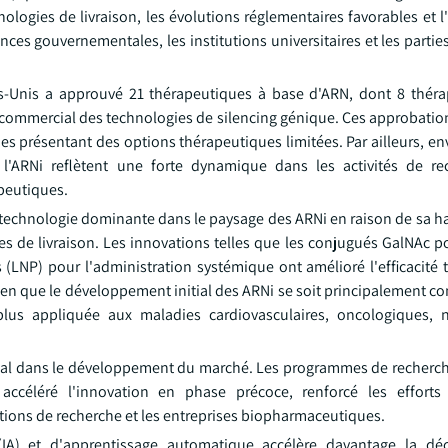
logies de livraison, les évolutions réglementaires favorables et 
nces gouvernementales, les institutions universitaires et les parti
s-Unis a approuvé 21 thérapeutiques à base d'ARN, dont 8 théra
 et commercial des technologies de silencing génique. Ces approbat
es présentant des options thérapeutiques limitées. Par ailleurs, en
l'ARNi reflètent une forte dynamique dans les activités de re
peutiques.
a technologie dominante dans le paysage des ARNi en raison de sa ha
es de livraison. Les innovations telles que les conjugués GalNAc po
s (LNP) pour l'administration systémique ont amélioré l'efficacité
. Bien que le développement initial des ARNi se soit principalement co
plus appliquée aux maladies cardiovasculaires, oncologiques, 
ucial dans le développement du marché. Les programmes de recherch
t accéléré l'innovation en phase précoce, renforcé les effort
itutions de recherche et les entreprises biopharmaceutiques.
le (IA) et d'apprentissage automatique accélère davantage la dé