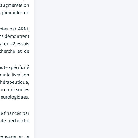
l'augmentation
es prenantes de
pies par ARNi,
ions démontrent
viron 48 essais
cherche et de
ute spécificité
ur la livraison
 thérapeutique,
ncentré sur les
neurologiques,
e financés par
s de recherche
couverte et le