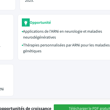
2025.
Opportunité
Applications de l'ARNi en neurologie et maladies
neurodégénératives
Thérapies personnalisées par ARNi pour les maladies
r
génétiques
i
RNi
opportunités de croissance
Télécharger le PDF gratui