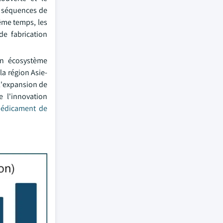
s séquences de
même temps, les
e fabrication
un écosystème
a région Asie-
l'expansion de
e l'innovation
édicament de