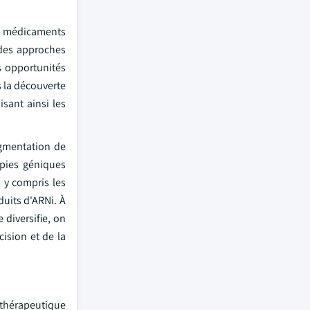
es médicaments
 des approches
s opportunités
s la découverte
isant ainsi les
ugmentation de
apies géniques
 y compris les
uits d'ARNi. À
diversifie, on
ision et de la
thérapeutique