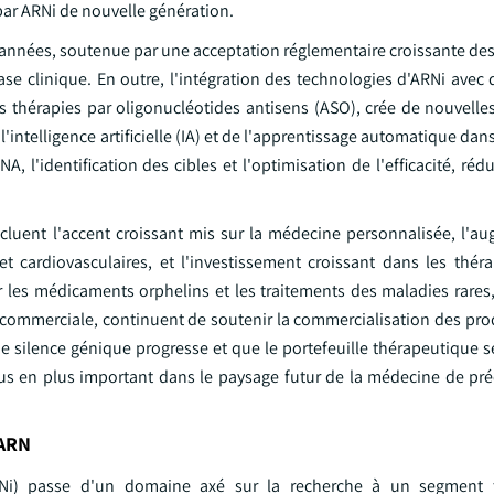
par ARNi de nouvelle génération.
s années, soutenue par une acceptation réglementaire croissante d
ase clinique. En outre, l'intégration des technologies d'ARNi avec
s thérapies par oligonucléotides antisens (ASO), crée de nouvelle
'intelligence artificielle (IA) et de l'apprentissage automatique dan
l'identification des cibles et l'optimisation de l'efficacité, rédu
ncluent l'accent croissant mis sur la médecine personnalisée, l'a
t cardiovasculaires, et l'investissement croissant dans les thér
r les médicaments orphelins et les traitements des maladies rares,
commerciale, continuent de soutenir la commercialisation des prod
ilence génique progresse et que le portefeuille thérapeutique se 
lus en plus important dans le paysage futur de la médecine de préc
 ARN
RNi) passe d'un domaine axé sur la recherche à un segment 