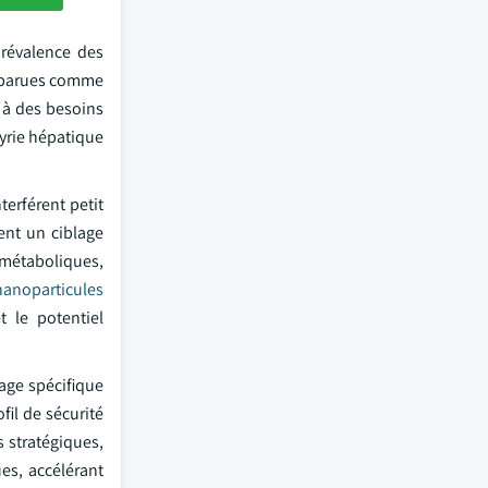
prévalence des
apparues comme
 à des besoins
hyrie hépatique
erférent petit
ent un ciblage
métaboliques,
nanoparticules
t le potentiel
age spécifique
fil de sécurité
 stratégiques,
ues, accélérant