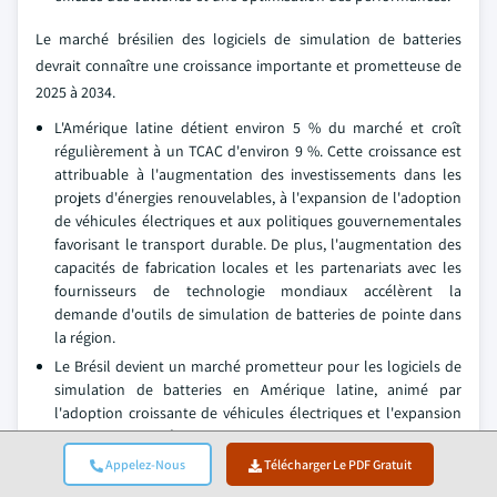
Le marché brésilien des logiciels de simulation de batteries
devrait connaître une croissance importante et prometteuse de
2025 à 2034.
L'Amérique latine détient environ 5 % du marché et croît
régulièrement à un TCAC d'environ 9 %. Cette croissance est
attribuable à l'augmentation des investissements dans les
projets d'énergies renouvelables, à l'expansion de l'adoption
de véhicules électriques et aux politiques gouvernementales
favorisant le transport durable. De plus, l'augmentation des
capacités de fabrication locales et les partenariats avec les
fournisseurs de technologie mondiaux accélèrent la
demande d'outils de simulation de batteries de pointe dans
la région.
Le Brésil devient un marché prometteur pour les logiciels de
simulation de batteries en Amérique latine, animé par
l'adoption croissante de véhicules électriques et l'expansion
des projets d'énergie renouvelable. L'engagement du
gouvernement à réduire les émissions de carbone grâce à des
Appelez-Nous
Télécharger Le PDF Gratuit
mesures incitatives pour des solutions propres de transport