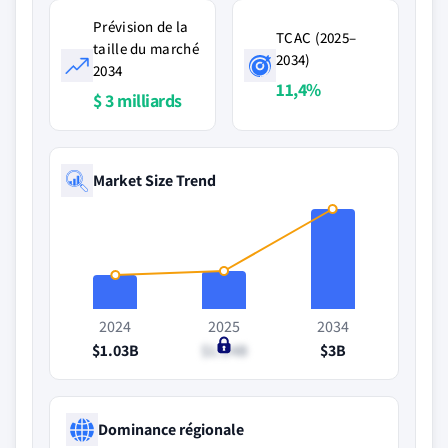
Prévision de la
TCAC (2025–
taille du marché
2034)
2034
11,4%
$ 3 milliards
Market Size Trend
2024
2025
2034
$1.03B
$1.14B
$3B
Dominance régionale