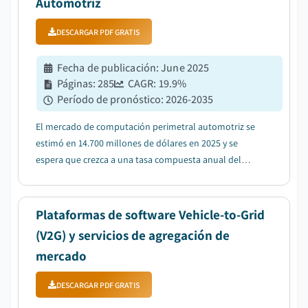
Automotriz
DESCARGAR PDF GRATIS
Fecha de publicación
:
June 2025
Páginas
:
285
CAGR:
19.9
%
Período de pronóstico
:
2026-2035
El mercado de computación perimetral automotriz se
estimó en 14.700 millones de dólares en 2025 y se
espera que crezca a una tasa compuesta anual del
19,9% entre 2026 y 2035, debido al aumento en la
adopción de tecnologías autónomas y ADAS....
Plataformas de software Vehicle-to-Grid
(V2G) y servicios de agregación de
mercado
DESCARGAR PDF GRATIS