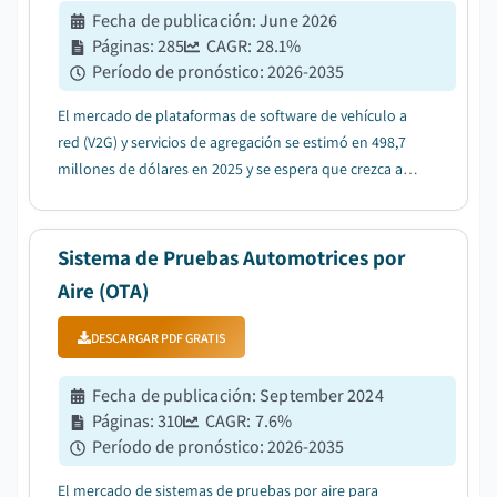
Fecha de publicación
:
June 2026
Páginas
:
285
CAGR:
28.1
%
Período de pronóstico
:
2026-2035
El mercado de plataformas de software de vehículo a
red (V2G) y servicios de agregación se estimó en 498,7
millones de dólares en 2025 y se espera que crezca a
una tasa compuesta anual del 28,1% entre 2026 y 2035,
debido a la descarbonización de la red y la integración
de energías renovables....
Sistema de Pruebas Automotrices por
Aire (OTA)
DESCARGAR PDF GRATIS
Fecha de publicación
:
September 2024
Páginas
:
310
CAGR:
7.6
%
Período de pronóstico
:
2026-2035
El mercado de sistemas de pruebas por aire para