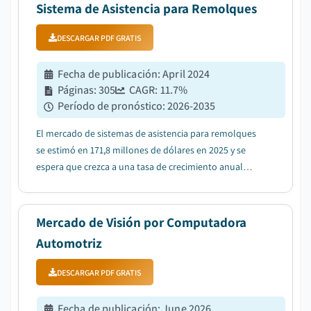
demanda de arquitecturas vehiculares centradas en ...
Sistema de Asistencia para Remolques
DESCARGAR PDF GRATIS
Fecha de publicación
:
April 2024
Páginas
:
305
CAGR:
11.7
%
Período de pronóstico
:
2026-2035
El mercado de sistemas de asistencia para remolques
se estimó en 171,8 millones de dólares en 2025 y se
espera que crezca a una tasa de crecimiento anual
compuesta (CAGR) del 11,7% entre 2026 y 2035,
impulsado por la creciente demanda de funciones de
seguridad vehicular y asistencia al conductor, im...
Mercado de Visión por Computadora
Automotriz
DESCARGAR PDF GRATIS
Fecha de publicación
:
June 2026