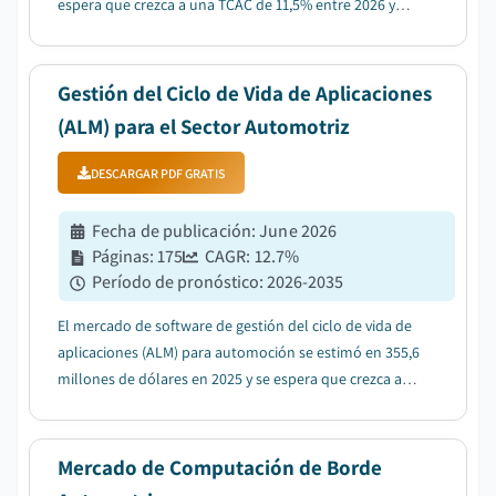
espera que crezca a una TCAC de 11,5% entre 2026 y
2035, debido a la adopción creciente de vehículos
conectados y autónomos que generan flujos continuos
de datos de salud....
Gestión del Ciclo de Vida de Aplicaciones
(ALM) para el Sector Automotriz
DESCARGAR PDF GRATIS
Fecha de publicación
:
June 2026
Páginas
:
175
CAGR:
12.7
%
Período de pronóstico
:
2026-2035
El mercado de software de gestión del ciclo de vida de
aplicaciones (ALM) para automoción se estimó en 355,6
millones de dólares en 2025 y se espera que crezca a
una tasa compuesta anual del 12,7% entre 2026 y 2035,
impulsado por la creciente adopción de vehículos
definidos por software (SDV)....
Mercado de Computación de Borde