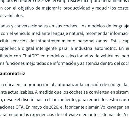
 rápido. En febrero de 2026, el Grupo BMW incorporó herramientas d
n con el objetivo de mejorar la productividad y reducir los costo
us vehículos.
izadas y conversacionales en sus coches. Los modelos de lenguaj
r con el vehículo mediante lenguaje natural, recomendar informaci
recibir servicios de infoentretenimiento personalizados. Estas c
eriencia digital inteligente para la industria automotriz. En 
ilitado con ChatGPT en modelos seleccionados de vehículos, per
a funciones mejoradas de información y asistencia dentro del coc
 automotriz
do crítica en su producción al automatizar la creación de código, la
nte actualizables. A medida que los coches se convierten en sistem
a, desde el diseño hasta el lanzamiento, para reducir los esfuerzos 
zaciones OTA. En mayo de 2026, el fabricante alemán Volkswagen a
ra mejorar las experiencias de software mediante sistemas de IA 