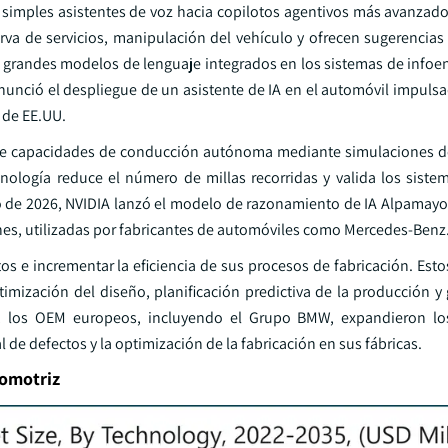
e simples asistentes de voz hacia copilotos agentivos más avanzado
rva de servicios, manipulación del vehículo y ofrecen sugerencias
an grandes modelos de lenguaje integrados en los sistemas de infoe
anunció el despliegue de un asistente de IA en el automóvil impuls
 de EE.UU.
 de capacidades de conducción autónoma mediante simulaciones de
cnología reduce el número de millas recorridas y valida los siste
o de 2026, NVIDIA lanzó el modelo de razonamiento de IA Alpamayo
s, utilizadas por fabricantes de automóviles como Mercedes-Benz
os e incrementar la eficiencia de sus procesos de fabricación. Esto
timización del diseño, planificación predictiva de la producción y
, los OEM europeos, incluyendo el Grupo BMW, expandieron lo
de defectos y la optimización de la fabricación en sus fábricas.
tomotriz