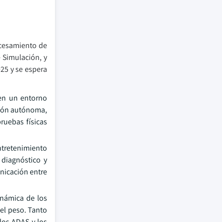
ocesamiento de
 Simulación, y
25 y se espera
 en un entorno
ción autónoma,
ruebas físicas
tretenimiento
 diagnóstico y
nicación entre
inámica de los
 el peso. Tanto
los ADAS y los