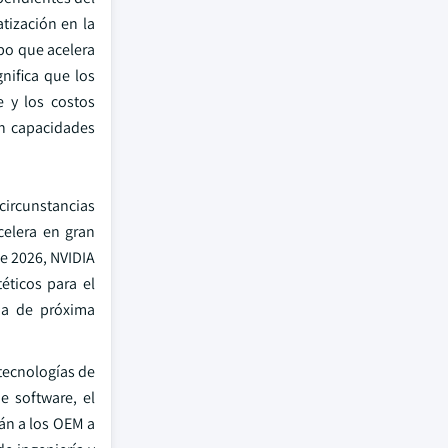
tización en la
mpo que acelera
nifica que los
e y los costos
on capacidades
circunstancias
celera en gran
de 2026, NVIDIA
éticos para el
ma de próxima
 tecnologías de
e software, el
rán a los OEM a