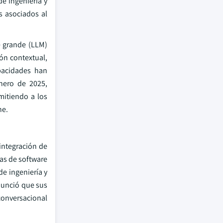
e ingeniería y
s asociados al
e grande (LLM)
ón contextual,
apacidades han
enero de 2025,
mitiendo a los
he.
 integración de
as de software
de ingeniería y
nunció que sus
conversacional