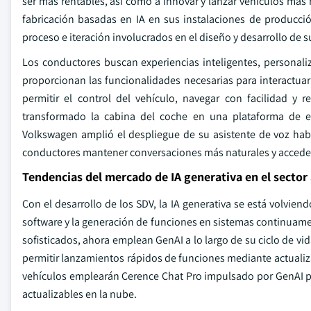
ser más rentables, así como a innovar y lanzar vehículos más
fabricación basadas en IA en sus instalaciones de producció
proceso e iteración involucrados en el diseño y desarrollo de s
Los conductores buscan experiencias inteligentes, personal
proporcionan las funcionalidades necesarias para interactua
permitir el control del vehículo, navegar con facilidad y 
transformado la cabina del coche en una plataforma de exp
Volkswagen amplió el despliegue de su asistente de voz hab
conductores mantener conversaciones más naturales y acceder 
Tendencias del mercado de IA generativa en el sector
Con el desarrollo de los SDV, la IA generativa se está volvien
software y la generación de funciones en sistemas continuame
sofisticados, ahora emplean GenAI a lo largo de su ciclo de vid
permitir lanzamientos rápidos de funciones mediante actuali
vehículos emplearán Cerence Chat Pro impulsado por GenAI pa
actualizables en la nube.