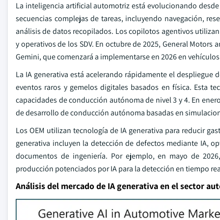
La inteligencia artificial automotriz está evolucionando desd
secuencias complejas de tareas, incluyendo navegación, rese
análisis de datos recopilados. Los copilotos agentivos utiliz
y operativos de los SDV. En octubre de 2025, General Motors 
Gemini, que comenzará a implementarse en 2026 en vehículos
La IA generativa está acelerando rápidamente el despliegue
eventos raros y gemelos digitales basados en física. Esta te
capacidades de conducción autónoma de nivel 3 y 4. En ener
de desarrollo de conducción autónoma basadas en simulacione
Los OEM utilizan tecnología de IA generativa para reducir gast
generativa incluyen la detección de defectos mediante IA, op
documentos de ingeniería. Por ejemplo, en mayo de 2026
producción potenciados por IA para la detección en tiempo real 
Análisis del mercado de IA generativa en el sector au