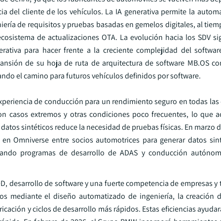
a del cliente de los vehículos. La IA generativa permite la automa
iería de requisitos y pruebas basadas en gemelos digitales, al tie
cosistema de actualizaciones OTA. La evolución hacia los SDV sig
rativa para hacer frente a la creciente complejidad del softwar
ansión de su hoja de ruta de arquitectura de software MB.OS c
rando el camino para futuros vehículos definidos por software.
xperiencia de conducción para un rendimiento seguro en todas las 
n casos extremos y otras condiciones poco frecuentes, lo que a
datos sintéticos reduce la necesidad de pruebas físicas. En marzo 
en Omniverse entre socios automotrices para generar datos sint
oyando programas de desarrollo de ADAS y conducción autóno
I+D, desarrollo de software y una fuerte competencia de empresas y
stos mediante el diseño automatizado de ingeniería, la creación d
ricación y ciclos de desarrollo más rápidos. Estas eficiencias ayuda