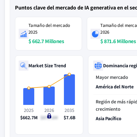
Puntos clave del mercado de IA generativa en el se
Tamaño del mercado
Tamaño del merc
2025
2026
$ 662.7 Millones
$ 871.6 Millones
Market Size Trend
Dominancia reg
Mayor mercado
América del Norte
Región de más rápi
crecimiento
2025
2026
2035
$662.7M
$871.6M
$7.6B
Asia Pacífico