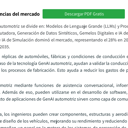
encias del mercado
Descargar PDF Gratis
r automotriz se divide en: Modelos de Lenguaje Grande (LLMs) y Pr
tadora, Generación de Datos Sintéticos, Gemelos Digitales e IA de
 e IA de Simulación dominó el mercado, representando el 28% en 20
 2035.
n réplicas de automóviles, fábricas y condiciones de conducción
aso de la tecnología GenAI automotriz, ayudan a validar la conduc
os procesos de fabricación. Esto ayuda a reducir los gastos de p
otriz mediante funciones de asistencia conversacional, infoen
o. Además de eso, pueden utilizarse en el desarrollo de software,
exto de aplicaciones de GenAI automotriz sirven como capa de comu
ra, los ingenieros pueden crear componentes, estructuras y aerod
 de diseño de los vehículos, mejorando su rendimiento y reduciendo
empeñan un papel en la mejora de los sistemas de percepción de 