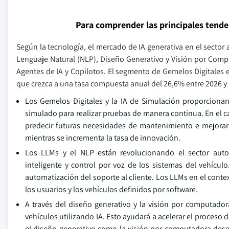
Para comprender las principales tend
Según la tecnología, el mercado de IA generativa en el secto
Lenguaje Natural (NLP), Diseño Generativo y Visión por Compu
Agentes de IA y Copilotos. El segmento de Gemelos Digitales
que crezca a una tasa compuesta anual del 26,6% entre 2026 y
Los Gemelos Digitales y la IA de Simulación proporciona
simulado para realizar pruebas de manera continua. En el c
predecir futuras necesidades de mantenimiento e mejorar l
mientras se incrementa la tasa de innovación.
Los LLMs y el NLP están revolucionando el sector autom
inteligente y control por voz de los sistemas del vehícul
automatización del soporte al cliente. Los LLMs en el cont
los usuarios y los vehículos definidos por software.
A través del diseño generativo y la visión por computado
vehículos utilizando IA. Esto ayudará a acelerar el proceso
el diseño generativo como la visión por computadora des