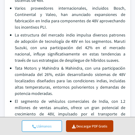
sistemas de 48V.
Varios proveedores internacionales, incluidos Bosch,
Continental y Valeo, han anunciado expansiones de
fabricación en India para componentes de 48V aprovechando
los incentivos PLI.
La estructura del mercado indio impulsa diversos patrones
de adopción de tecnología de 48V en los segmentos. Maruti
Suzuki, con una participación del 42% en el mercado
nacional, influye significativamente en estas tendencias a
través de sus estrategias de despliegue de híbridos suaves.
Tata Motors y Mahindra & Mahindra, con una participación
combinada del 26%, están desarrollando sistemas de 48V
localizados diseñados para las condiciones indias, incluidas
altas temperaturas, entornos polvorientos y demandas de
potencia moderadas.
El segmento de vehículos comerciales de India, con 1.2
millones de ventas anuales, ofrece un gran potencial de
crecimiento de 48V, impulsado por el transporte de
mercancías urbanas y el movimiento de pasajeros. El
crecimiento anual del 12% del sector logístico y los costos de
Llámanos
Descargar PDF Gratis
combustible que representan el 35-42% de los gastos