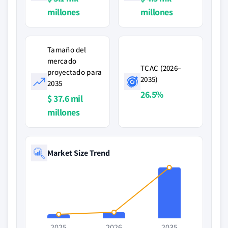
millones
millones
Tamaño del
mercado
TCAC (2026–
proyectado para
2035)
2035
26.5%
$ 37.6 mil
millones
Market Size Trend
2025
2026
2035