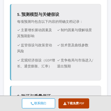
5. 预测模型与关键假设
每项预测均包含以下内容的明确文档记录：
✓ 主要增长驱动因素及
✓ 制约因素与缓解场景
其预期影响
✓ 监管假设与政策变动
✓ 技术普及曲线参数
风险
✓ 宏观经济假设（GDP增
✓ 竞争格局与市场进入/
长、通货膨胀、汇率）
退出预期
6. 验证与质量保证
最终阶段涉及人工验证，领域专家对筛选后的数据
联系我们
下载免费 PDF
进行手动审查，以发现自动化系统可能遗漏的细微