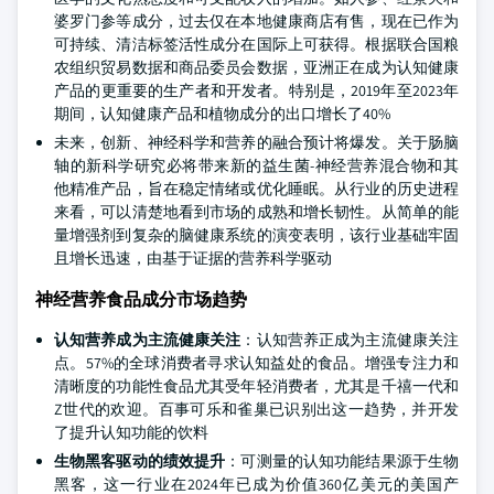
婆罗门参等成分，过去仅在本地健康商店有售，现在已作为
可持续、清洁标签活性成分在国际上可获得。根据联合国粮
农组织贸易数据和商品委员会数据，亚洲正在成为认知健康
产品的更重要的生产者和开发者。特别是，2019年至2023年
期间，认知健康产品和植物成分的出口增长了40%
未来，创新、神经科学和营养的融合预计将爆发。关于肠脑
轴的新科学研究必将带来新的益生菌-神经营养混合物和其
他精准产品，旨在稳定情绪或优化睡眠。从行业的历史进程
来看，可以清楚地看到市场的成熟和增长韧性。从简单的能
量增强剂到复杂的脑健康系统的演变表明，该行业基础牢固
且增长迅速，由基于证据的营养科学驱动
神经营养食品成分市场趋势
认知营养成为主流健康关注
：认知营养正成为主流健康关注
点。57%的全球消费者寻求认知益处的食品。增强专注力和
清晰度的功能性食品尤其受年轻消费者，尤其是千禧一代和
Z世代的欢迎。百事可乐和雀巢已识别出这一趋势，并开发
了提升认知功能的饮料
生物黑客驱动的绩效提升
：可测量的认知功能结果源于生物
黑客，这一行业在2024年已成为价值360亿美元的美国产