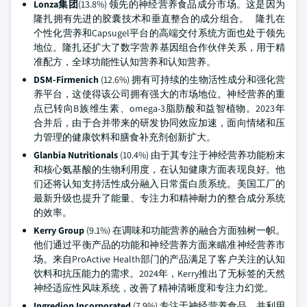
Lonza集团
(13.8%) 领先的神经营养食品成分市场。这是因为
隆扎拥有先进的胶囊技术和垂直整合的成分组合。 隆扎在
个性化营养和Capsugel平台的高端交付系统方面也处于领先
地位。隆扎还扩大了数字营养基因组合作伙伴关系，用于精
准配方，全球功能性认知营养和认知营养。
DSM-Firmenich
(12.6%) 拥有可持续的生物活性成分和强化营
养平台，这使得该公司拥有强大的市场地位。神经营养的重
点已转向B族维生素、omega-3脂肪酸和益智植物。2023年
合并后，由于合并带来的研发协同效应加速，面向情绪和压
力管理的健康饮料和膳食补充剂创新扩大。
Glanbia Nutritionals
(10.4%) 由于其专注于神经营养功能粉末
和核心氨基酸的生物利用度，在认知健康方面表现良好。他
们还将认知支持活性成分融入日常蛋白质系统。美国工厂的
最新升级也提升了能量、专注力和精神耐力的整合成分系统
的效率。
Kerry Group
(9.1%) 在调味和功能营养的融合方面独树一帜。
他们通过平衡产品的功能和神经营养方面来瞄准神经营养市
场。来自ProActive Health部门的产品满足了客户关注的认知
饮料和抗压能力的需求。2024年，Kerry推出了无标签的天然
神经适应性风味系统，改善了精神清晰度和专注力幻觉。
Ingredion Incorporated
(7.9%) 专注于神经营养食品，并利用