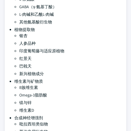
GABA（γ-氨基丁酸）
L-肉碱和乙酰L-肉碱
其他氨基酸衍生物
植物提取物
银杏
人参品种
印度葡萄藤与适应原植物
红景天
巴戟天
新兴植物成分
维生素与矿物质
B族维生素
Omega-3脂肪酸
镁与锌
维生素D
合成神经增强剂
吡拉西坦类似物