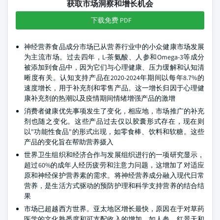
获取市场洞察和增长机会
下载免费 PDF
神经营养食品成分市场已从营养行业中的小众健康市场发展
为主流市场。过去四年，L-茶氨酸、人参和Omega-3等成分
被添加到食品中，因为它们与心理健康、压力缓解和认知清
晰度有关。认知支持产品在2020-2024年期间以每年8.7%的
速度增长，用于补充剂和零售产品。这一增长归因于心理健
康补充剂的热潮以及疫情期间情绪增强产品的激增
消费者健康优先事项发生了变化，相应地，市场推广的补充
剂也随之变化。这些产品过去仅以胶囊形式存在，现在则
以"功能性食品"的形式出现，如零食棒、饮料和软糖。这些
产品的变化旨在帮助营养摄入
世界卫生组织和经济合作与发展组织进行的一项研究显示，
超过60%的成年人经历疲劳和注意力问题，这增加了对适应
原和神经保护营养素的需求。将神经营养成分融入现代日常
营养，是生活方式驱动的预防护理和科学支持营养的结合结
果
市场已超越西方世界。亚太地区增长最快，原因在于对草药
医学的文化熟悉度和可支配收入的增加。如人参、红景天和