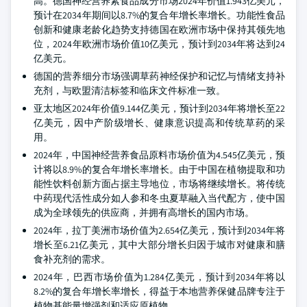
高。德国神经营养素食品成分市场2024年价值1.943亿美元，
预计在2034年期间以8.7%的复合年增长率增长。功能性食品
创新和健康老龄化趋势支持德国在欧洲市场中保持其领先地
位，2024年欧洲市场价值10亿美元，预计到2034年将达到24
亿美元。
德国的营养细分市场强调草药神经保护和记忆与情绪支持补
充剂，与欧盟清洁标签和临床文件标准一致。
亚太地区2024年价值9.144亿美元，预计到2034年将增长至22
亿美元，因中产阶级增长、健康意识提高和传统草药的采
用。
2024年，中国神经营养食品原料市场价值为4.545亿美元，预
计将以8.9%的复合年增长率增长。由于中国在植物提取和功
能性饮料创新方面占据主导地位，市场将继续增长。将传统
中药现代活性成分如人参和冬虫夏草融入当代配方，使中国
成为全球领先的供应商，并拥有高增长的国内市场。
2024年，拉丁美洲市场价值为2.654亿美元，预计到2034年将
增长至6.21亿美元，其中大部分增长归因于城市对健康和膳
食补充剂的需求。
2024年，巴西市场价值为1.284亿美元，预计到2034年将以
8.2%的复合年增长率增长，得益于本地营养保健品牌专注于
植物基能量增强剂和适应原植物。