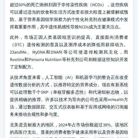
超过60%的死亡病例归因于非传染性疾病（NCDs），这些疾病
可以通过适当的饮食和生活方式改变在很大程度上被缓解或预
防。基于营养基因组学洞察力的个性化补充剂在健康模式中发
挥着重要作用，其中遗传易感性导致NCDs成为主要关注点。
此外，市场正因人类基因组意识的提高、直接面向消费者
（DTC）遗传检测的普及以及测序成本的降低而获得动力。
23andMe、MyDNA和DNAfit等公司使遗传检测民主化，而
Rootine和Persona Nutrition等补充剂公司则根据这些知识开发
了定制配方。
从技术角度来看，人工智能（AI）和机器学习的整合正在改变
遗传数据分析的方式，以推荐特定的营养成分。现在有新系统
可以处理数千个SNP（单核苷酸多态性）和代谢组标志物，以
提供精确的推荐。许多以技术为导向的公司也采用mHealth方
法，通过数据跟踪、交互式仪表板和基于应用或网络的订阅服
务来推动合规性和参与度。
北美是贡献最大的地区，2024年占市场份额超过38%。该地区
的高医疗支出、显著的消费者数字健康采用率以及营养基因组