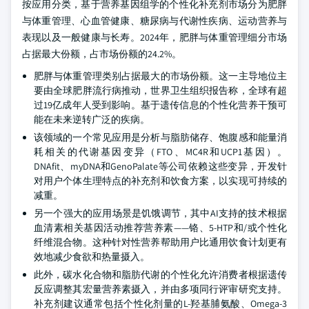
按应用分类，基于营养基因组学的个性化补充剂市场分为肥胖
与体重管理、心血管健康、糖尿病与代谢性疾病、运动营养与
表现以及一般健康与长寿。2024年，肥胖与体重管理细分市场
占据最大份额，占市场份额的24.2%。
肥胖与体重管理类别占据最大的市场份额。这一主导地位主
要由全球肥胖流行病推动，世界卫生组织报告称，全球有超
过19亿成年人受到影响。基于遗传信息的个性化营养干预可
能在未来逆转广泛的疾病。
该领域的一个常见应用是分析与脂肪储存、饱腹感和能量消
耗相关的代谢基因变异（FTO、MC4R和UCP1基因）。
DNAfit、myDNA和GenoPalate等公司依赖这些变异，开发针
对用户个体生理特点的补充剂和饮食方案，以实现可持续的
减重。
另一个强大的应用场景是饥饿调节，其中AI支持的技术根据
血清素相关基因活动推荐营养素——铬、5-HTP和/或个性化
纤维混合物。这种针对性营养帮助用户比通用饮食计划更有
效地减少食欲和热量摄入。
此外，碳水化合物和脂肪代谢的个性化允许消费者根据遗传
反应调整其宏量营养素摄入，并由多项同行评审研究支持。
补充剂建议通常包括个性化剂量的L-羟基脯氨酸、Omega-3