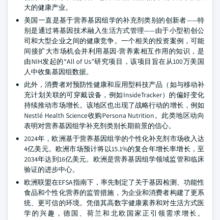
大的健康产业。
美国一直是基于营养基因组学的补充剂类别的创新者——特
别是通过将基因技术融入生活方式管理——由于小型初创公
司和大型企业之间的健康竞争。一个相关的投资案例，可能
间接扩大市场机会并利用基因-营养素相互作用的知识，是
由NIH发起的“All of Us”研究项目，该项目旨在从100万美国
人中收集基因组数据。
此外，消费者对预防性健康和应用型科技产品（如与移动补
充计划关联的可穿戴设备，例如InsideTracker）的偏好变化
持续推动市场增长。该地区也出现了战略行动的增长，例如
Nestlé Health Science收购Persona Nutrition。此类地区动向
表明对营养基因组学补充剂类别长期前景的信心。
2024年，欧洲基于营养基因组学的个性化补充剂市场收入达
4亿美元。欧洲市场预计将以15.1%的复合年增长率增长，至
2034年达到16亿美元。欧洲是营养基因组学领域监管和临床
验证的进步中心。
欧洲联盟在EFSA指南下，率先制定了关于基因检测、功能性
食品和个性化营养的监管措施，为企业和消费者构建了更系
统、更可信的环境。凭借其高数字健康素养和对生活方式医
学的兴趣，德国、荷兰和北欧国家正引领需求增长。