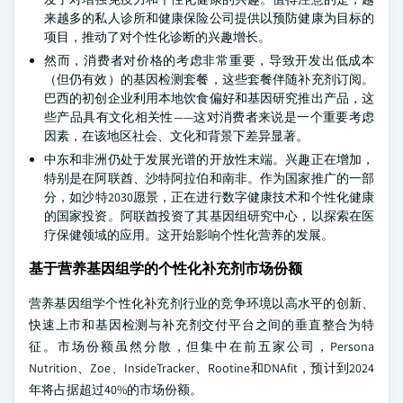
来越多的私人诊所和健康保险公司提供以预防健康为目标的
项目，推动了对个性化诊断的兴趣增长。
然而，消费者对价格的考虑非常重要，导致开发出低成本
（但仍有效）的基因检测套餐，这些套餐伴随补充剂订阅。
巴西的初创企业利用本地饮食偏好和基因研究推出产品，这
些产品具有文化相关性——这对消费者来说是一个重要考虑
因素，在该地区社会、文化和背景下差异显著。
中东和非洲仍处于发展光谱的开放性末端。兴趣正在增加，
特别是在阿联酋、沙特阿拉伯和南非。作为国家推广的一部
分，如沙特2030愿景，正在进行数字健康技术和个性化健康
的国家投资。阿联酋投资了其基因组研究中心，以探索在医
疗保健领域的应用。这开始影响个性化营养的发展。
基于营养基因组学的个性化补充剂市场份额
营养基因组学个性化补充剂行业的竞争环境以高水平的创新、
快速上市和基因检测与补充剂交付平台之间的垂直整合为特
征。市场份额虽然分散，但集中在前五家公司，Persona
Nutrition、Zoe、InsideTracker、Rootine和DNAfit，预计到2024
年将占据超过40%的市场份额。