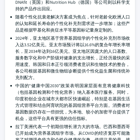
DNAfit（英国）和Nutrition Hub（德国）等公司则以科学支
持的产品作出回应。
随着个性化抗衰老解决方案成为焦点，针对老龄化欧洲人口
的认知和延长寿命的个性化补充剂需求进一步增加；这些产
品是根据甲基化和炎症水平等基因标记量身定制的。
2024年，亚太地区基于营养基因组学的个性化补充剂市场收
入达3.52亿美元。亚太市场预计将以16.6%的复合年增长率增
长，至2034年达到16亿美元。亚太地区因庞大的人口基数、
服务数字化和中产阶级对健康的支出增长，正经历最快的采
用速度。韩国和日本正引领消费者意识和生物技术的整合，
各公司根据基因和微生物组诊断提供个性化益生菌和传统补
充剂配方。
中国的“健康中国2030”政策表明国家层面有意将健康科技
（包括基因检测和个性化营养）纳入基本医疗服务。同时，
印度初创企业在城市大都市区快速崛起，特别是在基因生活
方式管理和结合阿育吠陀的基因组营养平台方面。消费者对
基因数据仍存在一些担忧，为本地、较小的加密平台提供了
机会，这些平台具有更强的信任指标。
拉丁美洲代表一个初期但增长潜力大的市场。巴西和墨西哥
已开始成为营养基因组学市场。从COVID的经济复苏可能激
发了对增强免疫力和个性化健康的兴趣。值得注意的是，越