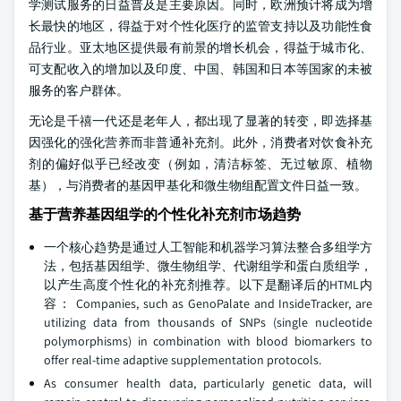
学测试服务的日益普及是主要原因。同时，欧洲预计将成为增
长最快的地区，得益于对个性化医疗的监管支持以及功能性食
品行业。亚太地区提供最有前景的增长机会，得益于城市化、
可支配收入的增加以及印度、中国、韩国和日本等国家的未被
服务的客户群体。
无论是千禧一代还是老年人，都出现了显著的转变，即选择基
因强化的强化营养而非普通补充剂。此外，消费者对饮食补充
剂的偏好似乎已经改变（例如，清洁标签、无过敏原、植物
基），与消费者的基因甲基化和微生物组配置文件日益一致。
基于营养基因组学的个性化补充剂市场趋势
一个核心趋势是通过人工智能和机器学习算法整合多组学方
法，包括基因组学、微生物组学、代谢组学和蛋白质组学，
以产生高度个性化的补充剂推荐。以下是翻译后的HTML内
容： Companies, such as GenoPalate and InsideTracker, are
utilizing data from thousands of SNPs (single nucleotide
polymorphisms) in combination with blood biomarkers to
offer real-time adaptive supplementation protocols.
As consumer health data, particularly genetic data, will