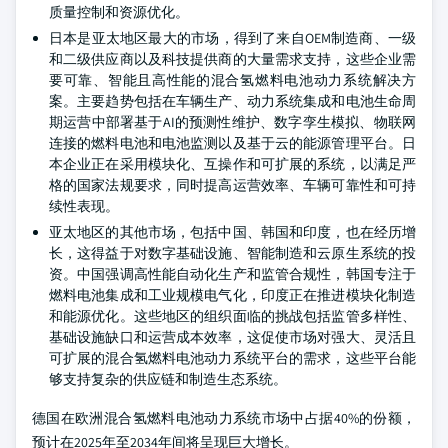
质量控制和资源优化。
日本是亚太地区最大的市场，得到了来自OEM制造商、一级
和二级供应商以及科技提供商的大量需求支持，这些企业需
要可靠、智能且高性能的混合氢燃料电池动力系统解决方
案。主要趋势包括在车辆生产、动力系统集成和电池生命周
期运营中部署基于AI的预测性维护、数字孪生模拟、物联网
连接的燃料电池和电池监测以及基于云的能源管理平台。日
本企业正在采用模块化、互操作和可扩展的系统，以满足严
格的国家法规要求，同时提高运营效率、车辆可靠性和可持
续性表现。
亚太地区的其他市场，包括中国、韩国和印度，也在经历增
长，这得益于对数字基础设施、智能制造和云原生系统的投
资。中国强调高性能自动化生产和监管合规性，韩国专注于
燃料电池集成和工业规模电气化，印度正在推进模块化制造
和能源优化。这些地区的组织面临的挑战包括监管多样性、
基础设施缺口和运营成本效率，这促使市场对强大、灵活且
可扩展的混合氢燃料电池动力系统平台的需求，这些平台能
够支持复杂的供应链和制造生态系统。
德国在欧洲混合氢燃料电池动力系统市场中占据40%的份额，
预计在2025年至2034年间将呈现巨大增长。