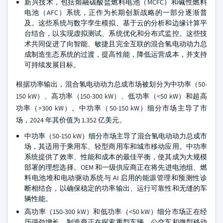
新兴技术，包括熔融碳酸盐燃料电池（MCFC）和碱性燃料
电池（AFC）系统，正作为长期创新战略的一部分逐渐普
及。这些系统与数字孪生模拟、基于云的分析和边缘计算平
台结合，以实现虚拟测试、系统优化和分布式监控。这些技
术共同促进了向智能、敏捷且完全互联的混合氢电动动力总
成制造生态系统的过渡，提高性能，降低运营成本，并支持
可持续发展目标。
根据功率输出，混合氢电动动力总成市场被划分为中功率（50-
150 kW）、高功率（150-300 kW）、低功率（<50 kW）和超高
功率（>300 kW）。中功率（50-150 kW）细分市场主导了市
场，2024 年其价值为 1.352 亿美元。
中功率（50-150 kW）细分市场主导了混合氢电动动力总成市
场，其适用于乘用车、轻型商用车和城市移动应用。中功率
系统提供了效率、性能和成本的最佳平衡，使其成为大规模
部署的理想选择。OEM 和一级供应商正在将先进电池组、燃
料电池堆和电动驱动系统与 AI 启用的能源管理和预测性诊
断相结合，以确保稳定的功率输出、运行可靠性和无缝的车
辆性能。
高功率（150-300 kW）和低功率（<50 kW）细分市场正在经
历强劲增长，制造商正在探索重型车辆、公交车和微型移动