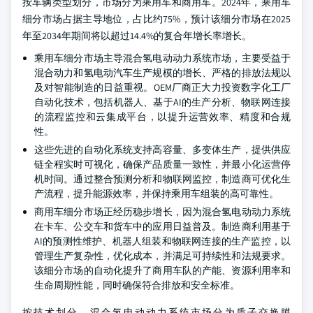
按车辆类型划分，市场分为乘用车和商用车。2024年，乘用车
细分市场占据主导地位，占比约75%，预计该细分市场在2025
年至2034年期间将以超过14.4%的复合年增长率增长。
乘用车细分市场主导混合氢电动动力系统市场，主要受益于
混合动力和氢电动汽车生产规模的增长、严格的排放法规以
及对智能制造的日益重视。OEM厂商正大力投资数字化工厂
自动化技术，包括机器人、基于AI的生产分析、物联网连接
的流程监控和云集成平台，以提升运营效率、精度和合规
性。
这些先进的自动化系统支持高容量、多变体生产，提供供应
链全程实时可视化，确保产品质量一致性，并最小化运营停
机时间。通过整合预测分析和物联网监控，制造商可优化生
产流程，提升能源效率，并保持乘用车组装的高可靠性。
商用车细分市场正经历稳步增长，因为混合氢电动动力系统
在卡车、公交车和货车中的应用日益普及。制造商利用基于
AI的预测性维护、机器人组装和物联网连接的生产监控，以
管理生产复杂性，优化成本，并满足可持续性和法规要求。
该细分市场的自动化提升了商用车队的产能、资源利用率和
生命周期性能，同时确保符合排放和安全标准。
按技术划分，混合氢电动动力系统市场分为质子交换膜