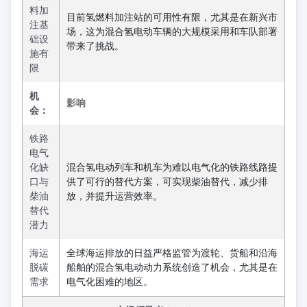
料加
目前氢燃料加注站的可用性有限，尤其是在新兴市
注基
场，这为混合氢电动车辆的大规模采用和车队部署
础设
带来了挑战。
施有
限
机
影响
会：
铁路
电气
化缺
混合氢电动列车和机车为难以电气化的铁路线路提
口与
供了可行的替代方案，可实现柴油替代，减少排
柴油
放，并提升运营效率。
替代
潜力
海运
全球海运排放的日益严格监管为渡轮、货船和沿海
脱碳
船舶的混合氢电动动力系统创造了机会，尤其是在
需求
电气化困难的地区。