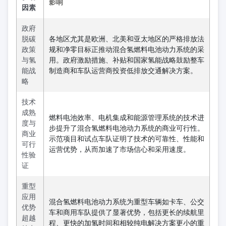
影响
因素
政府
脱碳
各地区尤其是欧洲、北美和亚太地区的严格排放法
政策
规和净零目标正推动混合氢燃料电池动力系统的采
与氢
用。政府激励措施、补贴和国家氢能战略鼓励整车
能战
制造商和车队运营商投资低排放交通解决方案。
略
技术
成熟
燃料电池效率、电机集成和能源管理系统的技术进
度与
步提升了混合氢燃料电池动力系统的商业可行性。
商业
示范项目和试点车队证明了技术的可靠性、性能和
可行
运营优势，从而加速了市场信心和采用速度。
性验
证
重型
应用
混合氢燃料电池动力系统为重型车辆如卡车、公交
优势
车和商用车队提供了显著优势，包括更长的续航里
超越
程、更快的加氢时间和相较纯电解决方案更小的重