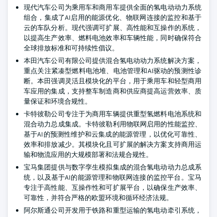
现代汽车公司为乘用车和商用车提供全面的氢电动动力系统
组合，集成了AI启用的能源优化、物联网连接的监控和基于
云的车队分析。现代强调可扩展、高性能和互操作的系统，
以提高生产效率、燃料电池效率和车辆性能，同时确保符合
全球排放标准和可持续性倡议。
本田汽车公司有限公司提供混合氢电动动力系统解决方案，
重点关注紧凑型燃料电池堆、电池管理和AI驱动的预测性诊
断。本田强调灵活且模块化的平台，用于乘用车和轻型商用
车应用的集成，支持整车制造商和供应商提高运营效率、质
量保证和环境合规性。
卡特彼勒公司专注于为商用车辆提供重型氢燃料电池系统和
混合动力总成集成。卡特彼勒利用物联网启用的性能监控、
基于AI的预测性维护和云集成的能源管理，以优化可靠性、
效率和排放减少。其模块化且可扩展的解决方案支持商用运
输和物流应用的大规模部署和法规合规性。
宝马集团提供与数字孪生模拟集成的混合氢电动动力总成系
统，以及基于AI的能源管理和物联网连接的监控平台。宝马
专注于高性能、互操作性和可扩展平台，以确保生产效率、
可靠性，并符合严格的欧盟环境和循环经济法规。
阿尔斯通公司开发用于铁路和重型运输的氢电动牵引系统，