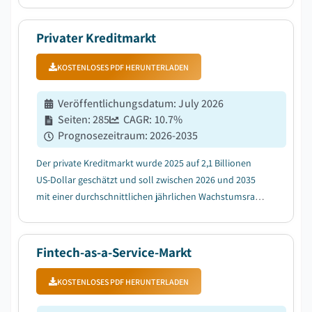
Nachfrage nach eingebetteter Finanzierung in nicht-
finanziellen Sektoren....
Privater Kreditmarkt
KOSTENLOSES PDF HERUNTERLADEN
Veröffentlichungsdatum
:
July 2026
Seiten
:
285
CAGR:
10.7
%
Prognosezeitraum
:
2026-2035
Der private Kreditmarkt wurde 2025 auf 2,1 Billionen
US-Dollar geschätzt und soll zwischen 2026 und 2035
mit einer durchschnittlichen jährlichen Wachstumsrate
(CAGR) von 10,7 % wachsen, bedingt durch steigende
Allokationen institutioneller Anleger in alternative
Vermögenswerte....
Fintech-as-a-Service-Markt
KOSTENLOSES PDF HERUNTERLADEN