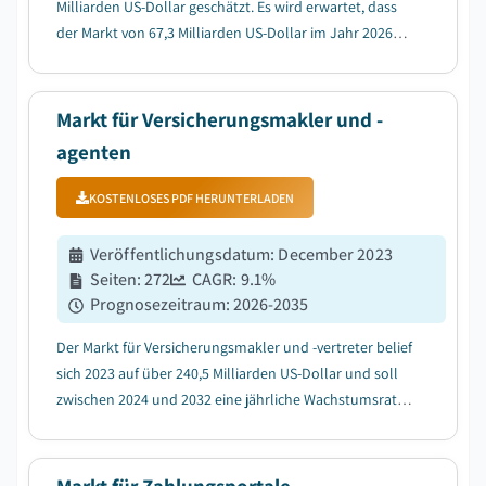
Milliarden US-Dollar geschätzt. Es wird erwartet, dass
der Markt von 67,3 Milliarden US-Dollar im Jahr 2026
auf 218 Milliarden US-Dollar im Jahr 2035 mit einer
jährlichen Wachstumsrate (CAGR) von 13,9 % wächst,
was auf staatliche Initiativen für b...
Markt für Versicherungsmakler und -
agenten
KOSTENLOSES PDF HERUNTERLADEN
Veröffentlichungsdatum
:
December 2023
Seiten
:
272
CAGR:
9.1
%
Prognosezeitraum
:
2026-2035
Der Markt für Versicherungsmakler und -vertreter belief
sich 2023 auf über 240,5 Milliarden US-Dollar und soll
zwischen 2024 und 2032 eine jährliche Wachstumsrate
(CAGR) von über 9 % verzeichnen, was auf die
wachsende Notwendigkeit digitaler Kundeninteraktion
wie Online-Plattformen, Mobile-Apps und ...