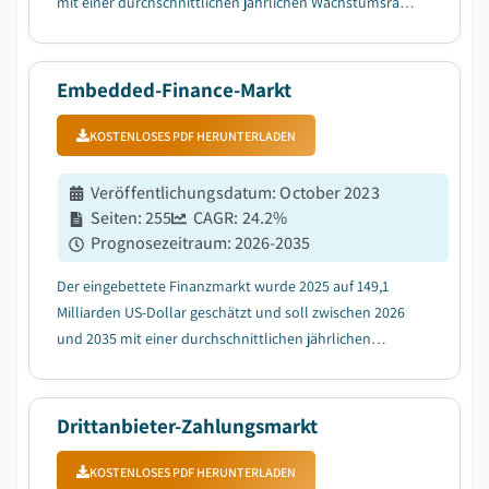
mit einer durchschnittlichen jährlichen Wachstumsrate
(CAGR) von 12,6 % wachsen, getrieben durch die
Verschiebung der institutionellen LP-Allokation....
Embedded-Finance-Markt
KOSTENLOSES PDF HERUNTERLADEN
Veröffentlichungsdatum
:
October 2023
Seiten
:
255
CAGR:
24.2
%
Prognosezeitraum
:
2026-2035
Der eingebettete Finanzmarkt wurde 2025 auf 149,1
Milliarden US-Dollar geschätzt und soll zwischen 2026
und 2035 mit einer durchschnittlichen jährlichen
Wachstumsrate (CAGR) von 24,2 % wachsen, getrieben
durch die Nachfrage nach reibungslosen,
kontextbewussten Finanzdienstleistungen am Point of
Drittanbieter-Zahlungsmarkt
Need...
KOSTENLOSES PDF HERUNTERLADEN