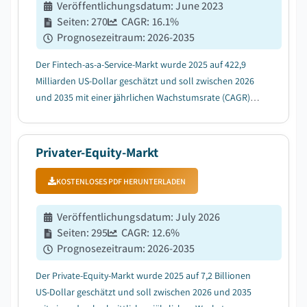
Veröffentlichungsdatum
:
June 2023
Seiten
:
270
CAGR:
16.1
%
Prognosezeitraum
:
2026-2035
Der Fintech-as-a-Service-Markt wurde 2025 auf 422,9
Milliarden US-Dollar geschätzt und soll zwischen 2026
und 2035 mit einer jährlichen Wachstumsrate (CAGR)
von 16,1 % wachsen, was auf die Verbreitung von Open
Banking und API-Standardisierung zurückzuführen
ist....
Privater-Equity-Markt
KOSTENLOSES PDF HERUNTERLADEN
Veröffentlichungsdatum
:
July 2026
Seiten
:
295
CAGR:
12.6
%
Prognosezeitraum
:
2026-2035
Der Private-Equity-Markt wurde 2025 auf 7,2 Billionen
US-Dollar geschätzt und soll zwischen 2026 und 2035