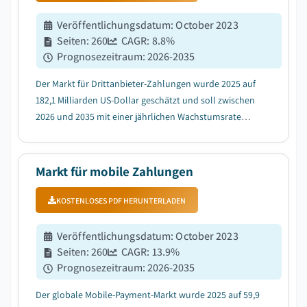
Veröffentlichungsdatum
:
October 2023
Seiten
:
260
CAGR:
8.8
%
Prognosezeitraum
:
2026-2035
Der Markt für Drittanbieter-Zahlungen wurde 2025 auf
182,1 Milliarden US-Dollar geschätzt und soll zwischen
2026 und 2035 mit einer jährlichen Wachstumsrate
(CAGR) von 8,8 % wachsen, getrieben durch die
zunehmende Verbreitung von Smartphones und
mobilen Geldbörsen....
Markt für mobile Zahlungen
KOSTENLOSES PDF HERUNTERLADEN
Veröffentlichungsdatum
:
October 2023
Seiten
:
260
CAGR:
13.9
%
Prognosezeitraum
:
2026-2035
Der globale Mobile-Payment-Markt wurde 2025 auf 59,9