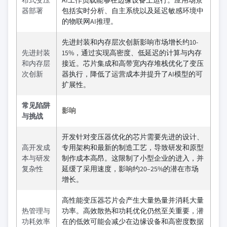
布式变压
AI工作负载能够在边缘设备上运行。应用场景
器部署
包括实时分析、自主系统以及延迟敏感环境中
的物联网AI推理。
先进封装和内存层次创新影响市场增长约10-
先进封装
15%，通过实现高密度、低延迟的计算与内存
和内存层
接近。芯片集成和高带宽内存堆栈优化了变压
次创新
器执行，降低了运营成本并提升了AI模型的可
扩展性。
常见陷阱
影响
与挑战
开发针对变压器优化的芯片需要先进的设计、
高开发成
专用架构和最新的制造工艺，导致研发和原型
本与研发
制作成本高昂。这限制了小型企业的进入，并
复杂性
延缓了采用速度，影响约20–25%的潜在市场
增长。
高性能变压器芯片会产生大量热量并消耗大量
热管理与
功率。高效散热和功耗优化仍然至关重要，潜
功耗效率
在的低效可能会减少在边缘设备和高密度数据