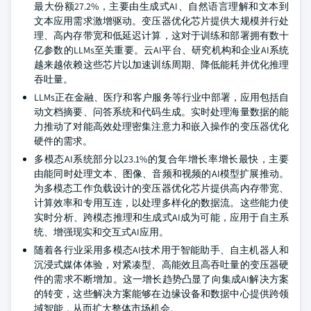
最大份额27.2%，主要由生成式AI、自然语言理解和文本到
文本应用需求激增驱动。变压器优化芯片提供大规模并行处
理、高内存带宽和低延迟计算，这对于训练和部署拥有数十
亿参数的LLMs至关重要。云AI平台、研究机构和企业AI系统
越来越依赖这些芯片以加速训练周期、降低能耗并优化推理
吞吐量。
LLMs正在金融、医疗和客户服务等行业中部署，应用包括自
动文档摘要、问答系统和代码生成。实时处理海量数据的能
力推动了对能高效处理密集注意力和嵌入操作的变压器优化
硬件的需求。
多模态AI系统部分以23.1%的复合年增长率增长最快，主要
由能同时处理文本、图像、音频和视频的AI模型扩展推动。
为多模态工作负载设计的变压器优化芯片提供高内存带宽、
计算效率和专用互连，以处理多样化的数据流。这些能力使
实时分析、跨模态推理和生成式AI成为可能，应用于自主系
统、增强现实和交互式AI应用。
随着各行业采用多模态AI技术用于智能助手、自主机器人和
沉浸式媒体体验，对紧凑型、高能效且高吞吐量的变压器硬
件的需求不断增加。这一增长趋势凸显了向集成AI解决方案
的转变，这些解决方案能够在边缘设备和数据中心提供跨领
域智能，从而扩大整体市场机会。