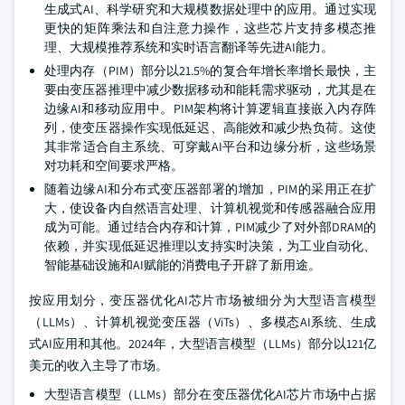
生成式AI、科学研究和大规模数据处理中的应用。通过实现
更快的矩阵乘法和自注意力操作，这些芯片支持多模态推
理、大规模推荐系统和实时语言翻译等先进AI能力。
处理内存（PIM）部分以21.5%的复合年增长率增长最快，主
要由变压器推理中减少数据移动和能耗需求驱动，尤其是在
边缘AI和移动应用中。PIM架构将计算逻辑直接嵌入内存阵
列，使变压器操作实现低延迟、高能效和减少热负荷。这使
其非常适合自主系统、可穿戴AI平台和边缘分析，这些场景
对功耗和空间要求严格。
随着边缘AI和分布式变压器部署的增加，PIM的采用正在扩
大，使设备内自然语言处理、计算机视觉和传感器融合应用
成为可能。通过结合内存和计算，PIM减少了对外部DRAM的
依赖，并实现低延迟推理以支持实时决策，为工业自动化、
智能基础设施和AI赋能的消费电子开辟了新用途。
按应用划分，变压器优化AI芯片市场被细分为大型语言模型
（LLMs）、计算机视觉变压器（ViTs）、多模态AI系统、生成
式AI应用和其他。2024年，大型语言模型（LLMs）部分以121亿
美元的收入主导了市场。
大型语言模型（LLMs）部分在变压器优化AI芯片市场中占据