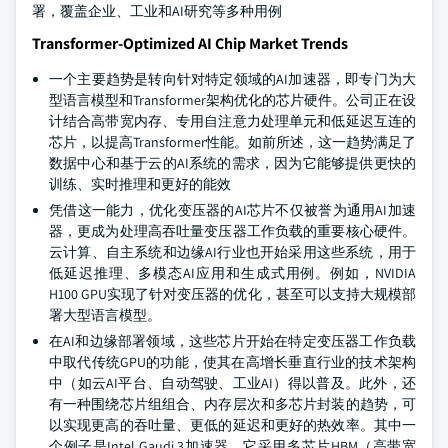
署，覆盖企业、工业和AI研究等多种用例
Transformer-Optimized AI Chip Market Trends
一个主要趋势是转向针对特定领域的AI加速器，即专门为大
型语言模型和Transformer架构优化的芯片硬件。公司正在设
计结合高带宽内存、专用自注意力处理单元和低延迟互连的
芯片，以提高Transformer性能。如前所述，这一趋势满足了
数据中心和基于云的AI系统的需求，因为它能够提供更快的
训练、实时推理和更好的能效
凭借这一能力，优化变压器的AI芯片不仅被誉为通用AI加速
器，更成为处理高吞吐量变压器工作负载的重要核心硬件。
云计算、自主系统和边缘AI行业也开始采用这些系统，用于
低延迟推理、多模态AI应用和生成式用例。例如，NVIDIA
H100 GPU实现了针对变压器的优化，甚至可以支持大规模部
署大型语言模型。
在AI和边缘部署领域，这些芯片开始在特定变压器工作负载
中取代传统GPU的功能，使其在高增长垂直行业的技术架构
中（如云AI平台、自动驾驶、工业AI）得以普及。此外，还
有一种围绕芯片组组合、内存层次和多芯片封装的趋势，可
以实现更高的吞吐量、更低的延迟和更好的热效率。其中一
个例子是Intel Gaudi 3加速器，它采用多芯片HBM（高带宽