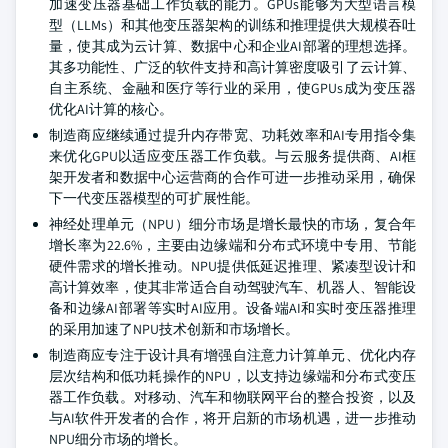
加速变压器基础工作负载的能力。GPUs能够为大型语言模
型（LLMs）和其他变压器架构的训练和推理提供大规模吞吐
量，使其成为云计算、数据中心和企业AI部署的理想选择。
其多功能性、广泛的软件支持和高计算密度吸引了云计算、
自主系统、金融和医疗等行业的采用，使GPUs成为变压器
优化AI计算的核心。
制造商应继续通过提升内存带宽、功耗效率和AI专用指令集
来优化GPU以适应变压器工作负载。与云服务提供商、AI框
架开发者和数据中心运营商的合作可进一步推动采用，确保
下一代变压器模型的可扩展性能。
神经处理单元（NPU）细分市场是增长最快的市场，复合年
增长率为22.6%，主要由边缘端和分布式环境中专用、节能
硬件需求的增长推动。NPU提供低延迟推理、紧凑型设计和
高计算效率，使其非常适合自动驾驶汽车、机器人、智能设
备和边缘AI部署等实时AI应用。设备端AI和实时变压器推理
的采用加速了NPU技术创新和市场增长。
制造商应专注于设计具有增强自注意力计算单元、优化内存
层次结构和低功耗操作的NPU，以支持边缘端和分布式变压
器工作负载。对移动、汽车和物联网平台的整合投资，以及
与AI软件开发者的合作，将开启新的市场机遇，进一步推动
NPU细分市场的增长。