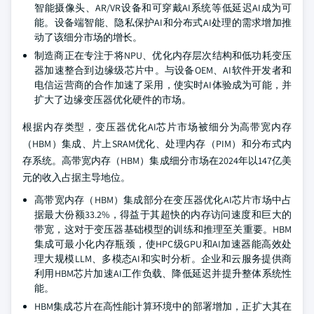
智能摄像头、AR/VR设备和可穿戴AI系统等低延迟AI成为可
能。设备端智能、隐私保护AI和分布式AI处理的需求增加推
动了该细分市场的增长。
制造商正在专注于将NPU、优化内存层次结构和低功耗变压
器加速整合到边缘级芯片中。与设备OEM、AI软件开发者和
电信运营商的合作加速了采用，使实时AI体验成为可能，并
扩大了边缘变压器优化硬件的市场。
根据内存类型，变压器优化AI芯片市场被细分为高带宽内存
（HBM）集成、片上SRAM优化、处理内存（PIM）和分布式内
存系统。高带宽内存（HBM）集成细分市场在2024年以147亿美
元的收入占据主导地位。
高带宽内存（HBM）集成部分在变压器优化AI芯片市场中占
据最大份额33.2%，得益于其超快的内存访问速度和巨大的
带宽，这对于变压器基础模型的训练和推理至关重要。HBM
集成可最小化内存瓶颈，使HPC级GPU和AI加速器能高效处
理大规模LLM、多模态AI和实时分析。企业和云服务提供商
利用HBM芯片加速AI工作负载、降低延迟并提升整体系统性
能。
HBM集成芯片在高性能计算环境中的部署增加，正扩大其在