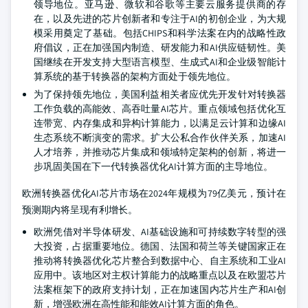
领导地位。亚马逊、微软和谷歌等主要云服务提供商的存
在，以及先进的芯片创新者和专注于AI的初创企业，为大规
模采用奠定了基础。包括CHIPS和科学法案在内的战略性政
府倡议，正在加强国内制造、研发能力和AI供应链韧性。美
国继续在开发支持大型语言模型、生成式AI和企业级智能计
算系统的基于转换器的架构方面处于领先地位。
为了保持领先地位，美国利益相关者应优先开发针对转换器
工作负载的高能效、高吞吐量AI芯片。重点领域包括优化互
连带宽、内存集成和异构计算能力，以满足云计算和边缘AI
生态系统不断演变的需求。扩大公私合作伙伴关系，加速AI
人才培养，并推动芯片集成和领域特定架构的创新，将进一
步巩固美国在下一代转换器优化AI计算方面的主导地位。
欧洲转换器优化AI芯片市场在2024年规模为79亿美元，预计在
预测期内将呈现有利增长。
欧洲凭借对半导体研发、AI基础设施和可持续数字转型的强
大投资，占据重要地位。德国、法国和荷兰等关键国家正在
推动将转换器优化芯片整合到数据中心、自主系统和工业AI
应用中。该地区对主权计算能力的战略重点以及在欧盟芯片
法案框架下的政府支持计划，正在加速国内芯片生产和AI创
新，增强欧洲在高性能和能效AI计算方面的角色。