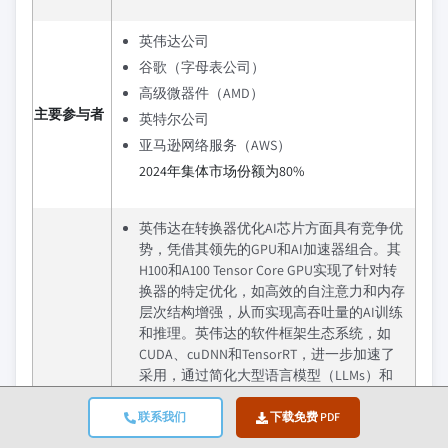
英伟达公司
谷歌（字母表公司）
高级微器件（AMD）
主要参与者
英特尔公司
亚马逊网络服务（AWS）
2024年集体市场份额为80%
英伟达在转换器优化AI芯片方面具有竞争优
势，凭借其领先的GPU和AI加速器组合。其
H100和A100 Tensor Core GPU实现了针对转
换器的特定优化，如高效的自注意力和内存
层次结构增强，从而实现高吞吐量的AI训练
和推理。英伟达的软件框架生态系统，如
CUDA、cuDNN和TensorRT，进一步加速了
采用，通过简化大型语言模型（LLMs）和
多模态AI工作负载在云和企业平台上的部
署。
联系我们
下载免费 PDF
谷歌利用其专有的Tensor处理单元（TPUs）