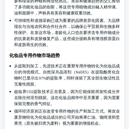
参和绿茶的种植和商业化热点。美容和健康趋势的交汇推动
了多功能化妆品的创新，将这些专用植物成分融入精华液、
油和面膜中，声称具有美容和健康双重功效。
可持续性和道德采购已成为重要的品牌差异化因素。大品牌
现在与当地农民和合作社合作，以确保公平贸易和生物多样
性保护。在发达市场，老龄化人口也在要求含专用作物成分
的抗衰老和皮肤修复产品，这些成分据称具有增强胶原蛋白
和皮肤再生的功效。
化妆品专用作物市场趋势
从提取到加工，先进技术正在重塑专用作物转化为化妆品成
分的传统模式。自然深共晶溶剂（NaDES）在提取酚类化合
物时已显示出97%的提取率，同时保留了其全部生物活性且
无毒性残留。
超临界CO2提取技术正在普及，因为它能保留挥发性成分并
去除任何溶剂残留。这在化妆品精华中至关重要，因为需要
保留完整的香气特征。
循环经济原则正在改变专用作物的生产和加工方式。将农业
废弃物转化为化妆品成分的公司开始将果仁油、咖啡渣和坚
果壳（原先被归类为废料）视为重要的增值机会。