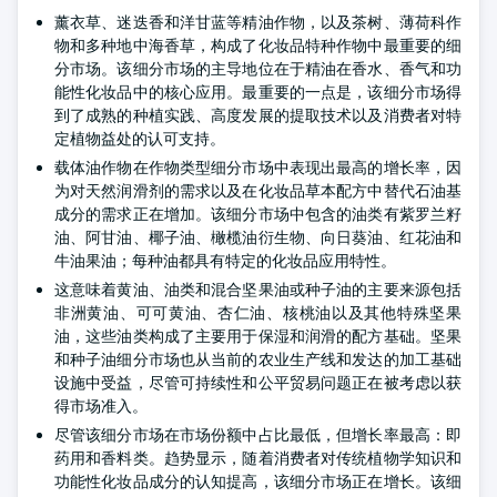
薰衣草、迷迭香和洋甘蓝等精油作物，以及茶树、薄荷科作
物和多种地中海香草，构成了化妆品特种作物中最重要的细
分市场。该细分市场的主导地位在于精油在香水、香气和功
能性化妆品中的核心应用。最重要的一点是，该细分市场得
到了成熟的种植实践、高度发展的提取技术以及消费者对特
定植物益处的认可支持。
载体油作物在作物类型细分市场中表现出最高的增长率，因
为对天然润滑剂的需求以及在化妆品草本配方中替代石油基
成分的需求正在增加。该细分市场中包含的油类有紫罗兰籽
油、阿甘油、椰子油、橄榄油衍生物、向日葵油、红花油和
牛油果油；每种油都具有特定的化妆品应用特性。
这意味着黄油、油类和混合坚果油或种子油的主要来源包括
非洲黄油、可可黄油、杏仁油、核桃油以及其他特殊坚果
油，这些油类构成了主要用于保湿和润滑的配方基础。坚果
和种子油细分市场也从当前的农业生产线和发达的加工基础
设施中受益，尽管可持续性和公平贸易问题正在被考虑以获
得市场准入。
尽管该细分市场在市场份额中占比最低，但增长率最高：即
药用和香料类。趋势显示，随着消费者对传统植物学知识和
功能性化妆品成分的认知提高，该细分市场正在增长。该细