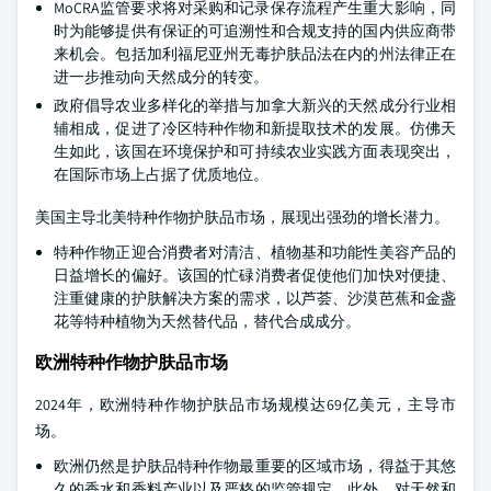
MoCRA监管要求将对采购和记录保存流程产生重大影响，同
时为能够提供有保证的可追溯性和合规支持的国内供应商带
来机会。包括加利福尼亚州无毒护肤品法在内的州法律正在
进一步推动向天然成分的转变。
政府倡导农业多样化的举措与加拿大新兴的天然成分行业相
辅相成，促进了冷区特种作物和新提取技术的发展。仿佛天
生如此，该国在环境保护和可持续农业实践方面表现突出，
在国际市场上占据了优质地位。
美国主导北美特种作物护肤品市场，展现出强劲的增长潜力。
特种作物正迎合消费者对清洁、植物基和功能性美容产品的
日益增长的偏好。该国的忙碌消费者促使他们加快对便捷、
注重健康的护肤解决方案的需求，以芦荟、沙漠芭蕉和金盏
花等特种植物为天然替代品，替代合成成分。
欧洲特种作物护肤品市场
2024年，欧洲特种作物护肤品市场规模达69亿美元，主导市
场。
欧洲仍然是护肤品特种作物最重要的区域市场，得益于其悠
久的香水和香料产业以及严格的监管规定。此外，对天然和