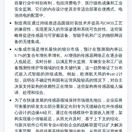
容量行业中特别有利，包括消费电子、医疗级热成像和工业
安全监测。它们的内在设计使其非常适合部署在便携式、电
池供电的配置中。
制造商应通过持续推进晶圆级封装技术并提高与CMOS工艺
的兼容性，实现更深入的市场渗透和系统可负担性。这些策
略将促进传感器与可穿戴设备、智能手机和广泛的物联网设
备的无缝集成。
AI集成市场是增长最快的细分市场，预计在预测期内将以
9.7%的复合年增长率增长。AI增强的传感器网络正在逐步嵌
入低延迟、实时分析，以满足野火监测、车辆安全和工厂设
备预测性维护等领域的任务关键约束，这一趋势验证了分布
式嵌入式智能的持续成熟。例如，欧洲航天局的Φsat-2计
划，说明在不确定性和固有运营风险较高的情况下，对自主
决策支持架构的依赖性正在增加，这些架构将传感器输入编
译、处理和综合。
为了在快速发展的传感器领域保持市场领先地位，企业应将
可衡量的研发支出部分重新定向到专为无缝融合红外传感核
心设计的边缘AI硅片。通过在传感模块中直接嵌入推理，架
构实现最小传输延迟，从而允许及时、基于上下文的结论。
与新兴软件公司和专业AI初创企业的战略联盟可以扩大解决
方案范围，并提供更高级的预测分析包，从而提高运营效率