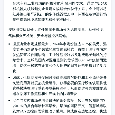
足汽车和工业领域的严格性能和耐用性要求。通过与LiDAR
和机器人领域领先企业建立战略合作伙伴关系，企业可以将
红外输出引导到统一的多传感器框架中，从而在各种运行场
景中提高环境感知能力和检测准确性。
按应用类型划分，红外传感器市场分为温度测量、动作检测、
气体和火灾检测、安全与监控及其他。
温度测量市场规模最大，2024年市场价值达3.825亿美元。温
度监测仍然是多个领域的主导传感模式，得益于医疗领域对
发热筛查和伴随诊断、工业过程控制以及消费电子领域的持
续需求。全球范围内对温度监测的需求因COVID-19疫情而激
增，使这一模式在企业和个人用户的日常运营中得到了制度
化。
因此，供应商应开发同时提供高精度的医疗和工业原始设备
制造商用高精度热测量组件。获得必要的医疗设备认证将使
这些模块在医疗垂直领域获得溢价，从而促进可靠校准传感
器在临床工作流程和生产线中的快速普及。
安全与监控市场是增长最快的细分市场，预计在预测期内将
以8.3%的复合年增长率增长。增加的国防开支、智慧城市以
及对24/7监控的需求推动了采用。热成像在边境监控、执法