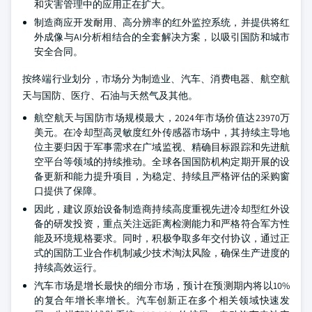
和灾害管理中的应用正在扩大。
制造商应开发耐用、高分辨率的红外监控系统，并提供将红
外成像与AI分析相结合的全套解决方案，以吸引国防和城市
安全合同。
按终端行业划分，市场分为制造业、汽车、消费电器、航空航
天与国防、医疗、石油与天然气及其他。
航空航天与国防市场规模最大，2024年市场价值达23970万
美元。在冷却型高灵敏度红外传感器市场中，其持续主导地
位主要归因于军事需求在广域监视、精确目标跟踪和先进航
空平台等领域的持续推动。全球各国国防机构定期开展的设
备更新和能力提升项目，为稳定、持续且严格评估的采购窗
口提供了保障。
因此，建议原始设备制造商持续高度重视先进冷却型红外设
备的研发投资，重点关注远距离检测能力和严格符合军方性
能及环境规格要求。同时，积极争取多年交付协议，通过正
式的国防工业合作机制减少技术淘汰风险，确保生产进度的
持续高效运行。
汽车市场是增长最快的细分市场，预计在预测期内将以10%
的复合年增长率增长。汽车创新正在多个相关领域快速发