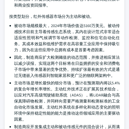
和商业投资回报率。
按类型划分，红外传感器市场分为主动和被动。
被动市场规模最大，2024年市场价值达5160万美元。被动传
感技术目前主导着传感生态系统，其内在设计范式非常适合
适应性照明和气候调节等动作检测、监控和住宅自动化任
务。其成本效益和低维护需求在高容量工业应用中保持吸引
力，因为在这些应用中总拥有成本是首要考虑因素。
因此，制造商应扩大检测阈值的动态范围，并推进相应算法
以减少误报。实现这两个目标将在日益拥挤的安全和消费电
子市场中带来显著的竞争优势。持续扩张最有效的方式是通
过无缝嵌入传感器到智能家居和更广泛的物联网架构中。
主动市场是增长最快的细分市场，预计在预测期内将以5.4%
的复合年增长率增长。主动红外技术正在扩展其技术组合，
以应对汽车高级驾驶辅助系统（ADAS），将LiDAR融合与高
保真障碍物检测，并同样向需要严格测量和检测标准的工业
自动化市场发展。主动红外系统在多样化和动态变化的照明
环境中保持稳定性能的能力是推动这些领域应用的主要驱动
因素。
制造商应开发集成主动和被动传感元件的混合设计，从而满