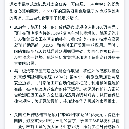
源效率强制规定以及对太空任务（哥白尼、ESA Φsat）的投资
是核心驱动因素。PESCO下的国防项目也增强了对热成像监测
的需求。工业自动化带来了稳定的增长。
2024年，德国红外（IR）传感器市场规模达到5160万美元，
预计在预测期内将以7.6%的复合年增长率增长。德国是汽车
进步和第四次工业革命的核心，推动红外（IR）技术在高级
驾驶辅助系统（ADAS）和实时工厂监测中的应用。同时，
国防和航空航天领域通过欧洲联盟框架计划的合作项目进一
步推动这一趋势。成熟的研发集群还加速了高光谱红外解决
方案的部署。
与一级汽车供应商建立战略合作联盟，将红外传感模块整合
到高级驾驶辅助系统（ADAS）架构中，特别强调加强网络
安全边界。同时部署工厂自动化红外框架，利用预测性维护
智能，在持续监测的生产条件下运行。确保所有解决方案符
合欧洲联盟工业和安全法规的适用协调时间表，从而确保法
律合规性，验证风险缓解，并加速在优先领域的市场推出。
英国红外传感器市场预计到2034年将达到1亿美元，得益于
国防、航空航天和医疗应用的需求。该国由BAE系统和其他
主要供应商主导的强大国防生态系统，推动了红外传感器在