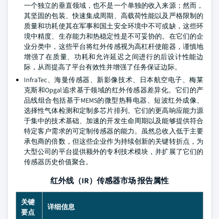
一个独立的垂直领域，也不是一个单独的收入来源；然而，
其坚固的包装、快速集成周期、高载荷性能以及严格限制的
质量和功耗使其在军事和国土安全环境中不可或缺，这些环
境中精度、生存能力和热稳定性是不可妥协的。在它们的企
业分类中，这些平台将红外传感视为高杠杆使能器，谨慎地
增强了在质量、功耗和允许延迟之间进行的后设计性能边
际，从而提高了平台有效性并增强了任务保证边际。
InfraTec、海曼传感器、新影像技术、日本航空电子、梅莱
克斯和Opgal追求基于领域的红外传感器差异化。它们的产
品线组合包括基于MEMS的微型热释电器、短波红外成像、
选择性气体检测和定制多芯片排列。它们的更高响应能力源
于集中的技术基础、加速的开发生命周期以及能够提供符合
特定客户需求的可定制传感器的能力。虽然总收入低于主要
承包商的倍数，但这些企业作为持续创新的关键转折点，为
大型公司的平台提供额外的专利技术模块，并扩展了它们的
传感器历史价值聚合。
红外线（IR）传感器市场 报告属性
关键
详细信息
要点