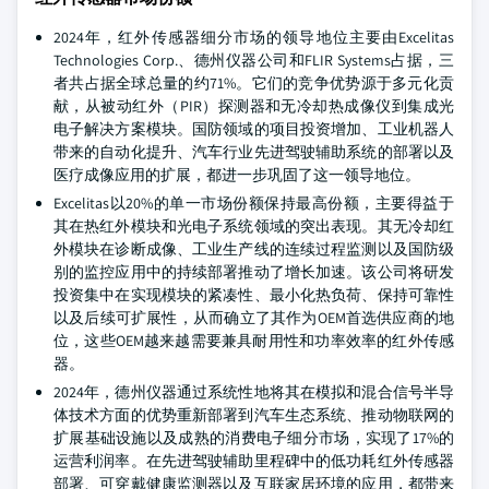
2024年，红外传感器细分市场的领导地位主要由Excelitas
Technologies Corp.、德州仪器公司和FLIR Systems占据，三
者共占据全球总量的约71%。它们的竞争优势源于多元化贡
献，从被动红外（PIR）探测器和无冷却热成像仪到集成光
电子解决方案模块。国防领域的项目投资增加、工业机器人
带来的自动化提升、汽车行业先进驾驶辅助系统的部署以及
医疗成像应用的扩展，都进一步巩固了这一领导地位。
Excelitas以20%的单一市场份额保持最高份额，主要得益于
其在热红外模块和光电子系统领域的突出表现。其无冷却红
外模块在诊断成像、工业生产线的连续过程监测以及国防级
别的监控应用中的持续部署推动了增长加速。该公司将研发
投资集中在实现模块的紧凑性、最小化热负荷、保持可靠性
以及后续可扩展性，从而确立了其作为OEM首选供应商的地
位，这些OEM越来越需要兼具耐用性和功率效率的红外传感
器。
2024年，德州仪器通过系统性地将其在模拟和混合信号半导
体技术方面的优势重新部署到汽车生态系统、推动物联网的
扩展基础设施以及成熟的消费电子细分市场，实现了17%的
运营利润率。在先进驾驶辅助里程碑中的低功耗红外传感器
部署、可穿戴健康监测器以及互联家居环境的应用，都带来