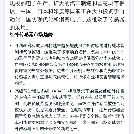
规模的电子生产、扩大的汽车制造和智慧城市倡
议。中国、日本和印度等国家正在大力投资于自
动化、国防现代化和消费电子，这推动了传感器
的采用。
红外传感器市场趋势
各国政府和航天机构越来越多地使用红外传感器进行地球观
测和气候监测，这推动了该市场的增长。例如，ISRO的EOS-
08卫星已为野火检测和城市热岛研究提供高分辨率热成像，
而由ISRO和CNES联合实施的TRISHNA任务将为水资源管理提
供详细的热红外数据。这些任务表明，热红外和高光谱红外
传感器的需求直接与气候韧性、可持续农业和灾害管理需求
相关。
高级驾驶辅助系统（ADAS）和电动汽车的普及使红外传感
器在汽车中的应用越来越重要。近红外传感器用于行人检
测、驾驶员疲劳监测和碰撞避免，而热红外传感器被整合到
夜视系统中以提高道路安全。在电动汽车中，红外传感器还
用于监测电池热状态，防止过热并提高安全性。随着全球汽
车制造商竞相满足监管和安全标准，这一细分市场正成为红
外传感器应用增长最快的领域之一。