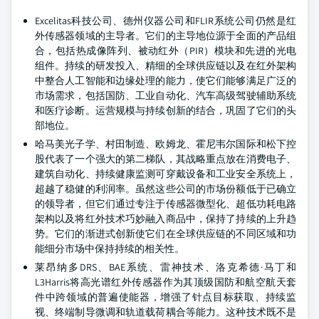
Excelitas科技公司、德州仪器公司和FLIR系统公司仍然是红
外传感器领域的主导者。它们的主导地位源于全面的产品组
合，包括热成像阵列、被动红外（PIR）模块和先进的光电
组件。持续的研发投入、精细的全球供应链以及在红外架构
中整合人工智能和边缘处理的能力，使它们能够满足广泛的
市场需求，包括国防、工业自动化、汽车高级驾驶辅助系统
和医疗诊断。运营规模与持续创新的结合，巩固了它们的头
部地位。
哈马美光子学、村田制造、欧姆龙、霍尼韦尔国际和松下控
股代表了一个强大的第二梯队，其战略重点放在消费电子、
建筑自动化、持续健康监测可穿戴设备和工业安全系统上，
超越了稳健的利润率。虽然这些公司的市场份额低于已确立
的领导者，但它们通过专注于传感器微型化、超低功耗电路
架构以及将红外技术巧妙融入商品中，保持了持续的上升趋
势。它们的渐进式创新使它们在全球供应链的不同区域和功
能细分市场中保持持续的相关性。
莱昂纳多DRS、BAE系统、雷神技术、洛克希德·马丁和
L3Harris将高光谱红外传感器作为其顶级国防和航空航天套
件中跨领域的普遍使能器，增强了针点目标获取、持续监
视、终端制导微调和轨道载荷耦合等能力。这种技术既不是