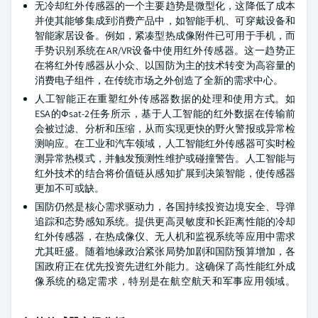
无冷却红外传感器的一个主要趋势是微型化，这降低了成本
并使其能够集成到消费产品中，如智能手机、可穿戴设备和
智能家居设备。例如，紧凑型热成像附件已可用于手机，而
手势识别系统在AR/VR设备中使用红外传感器。这一趋势正
在将红外传感器从小众、以国防为主的技术转变为高容量的
消费电子组件，在传统市场之外创造了全新的需求中心。
人工智能正在重塑红外传感器数据的处理和使用方式。如
ESA的Φsat-2任务所示，基于人工智能的红外数据在传输前
会被过滤、分析和压缩，从而实现更快的野火警报或异常检
测响应。在工业和汽车领域，人工智能红外传感器可实时检
测异常热模式，并触发预测性维护或碰撞警告。人工智能与
红外技术的结合将价值链从感知扩展到决策智能，使传感器
更加不可或缺。
国防仍然是核心需求驱动力，各国持续投资边境安全、导弹
追踪和态势感知系统。提供更高灵敏度和长距离性能的冷却
红外传感器，在热成像仪、无人机和监视系统等应用中需求
尤其旺盛。随着地缘政治紧张局势加剧和国防预算增加，各
国政府正在优先投资先进红外能力。这确保了高性能红外成
像系统的稳定需求，特别是在航空航天和军事应用领域。