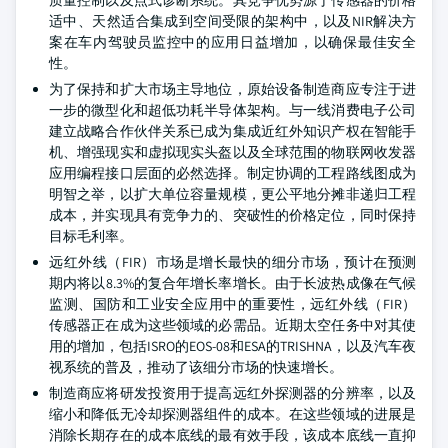
质量控制以及点式诊断系统。其竞争优势源于传感器的价格
适中、天然适合集成到空间受限的架构中，以及NIR解决方
案在车内驾驶员监控中的应用日益增加，以确保最佳安全
性。
为了保持和扩大市场主导地位，原始设备制造商应专注于进
一步的微型化和超低功耗半导体架构。与一线消费电子公司
建立战略合作伙伴关系已成为集成近红外知识产权在智能手
机、增强现实和虚拟现实头盔以及全球范围的物联网收发器
应用编程接口层面的必然选择。制定协调的工程路线图成为
明智之举，以扩大单位容量规模，更公平地分摊非递归工程
成本，并实现具有竞争力的、突破性的价格定位，同时保持
目标毛利率。
远红外线（FIR）市场是增长最快的细分市场，预计在预测
期内将以8.3%的复合年增长率增长。由于长波热成像在气候
监测、国防和工业安全应用中的重要性，远红外线（FIR）
传感器正在成为这些领域的必需品。近期太空任务中对其使
用的增加，包括ISRO的EOS-08和ESA的TRISHNA，以及汽车夜
视系统的普及，推动了该细分市场的快速增长。
制造商应将研发投资用于提高远红外探测器的分辨率，以及
缩小和降低无冷却探测器组件的成本。在这些领域的进展是
消除长期存在的成本底线的最有效手段，该成本底线一直抑