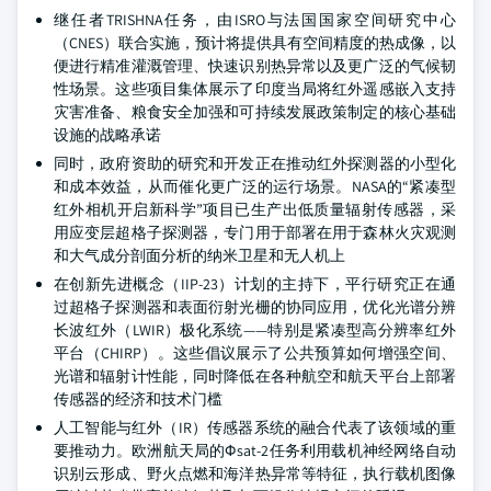
继任者TRISHNA任务，由ISRO与法国国家空间研究中心
（CNES）联合实施，预计将提供具有空间精度的热成像，以
便进行精准灌溉管理、快速识别热异常以及更广泛的气候韧
性场景。这些项目集体展示了印度当局将红外遥感嵌入支持
灾害准备、粮食安全加强和可持续发展政策制定的核心基础
设施的战略承诺
同时，政府资助的研究和开发正在推动红外探测器的小型化
和成本效益，从而催化更广泛的运行场景。NASA的“紧凑型
红外相机开启新科学”项目已生产出低质量辐射传感器，采
用应变层超格子探测器，专门用于部署在用于森林火灾观测
和大气成分剖面分析的纳米卫星和无人机上
在创新先进概念（IIP-23）计划的主持下，平行研究正在通
过超格子探测器和表面衍射光栅的协同应用，优化光谱分辨
长波红外（LWIR）极化系统——特别是紧凑型高分辨率红外
平台（CHIRP）。这些倡议展示了公共预算如何增强空间、
光谱和辐射计性能，同时降低在各种航空和航天平台上部署
传感器的经济和技术门槛
人工智能与红外（IR）传感器系统的融合代表了该领域的重
要推动力。欧洲航天局的Φsat-2任务利用载机神经网络自动
识别云形成、野火点燃和海洋热异常等特征，执行载机图像