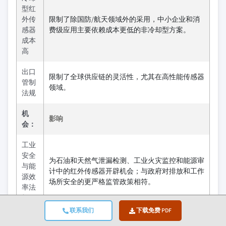
型红
外传
限制了除国防/航天领域外的采用，中小企业和消
感器
费级应用主要依赖成本更低的非冷却型方案。
成本
高
出口
限制了全球供应链的灵活性，尤其在高性能传感器
管制
领域。
法规
机
影响
会：
工业
安全
为石油和天然气泄漏检测、工业火灾监控和能源审
与能
计中的红外传感器开辟机会；与政府对排放和工作
源效
场所安全的更严格监管政策相符。
率法
规
联系我们
下载免费 PDF
红外