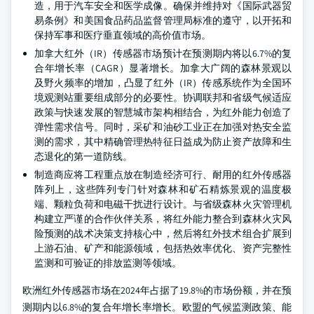
造，用于汽车安全和医学成像。确保并维持对《国际武器贸
易条例》和美国食品药品监督管理局标准的遵守，以开拓和
保持军事和医疗垂直领域的高价值市场。
加拿大红外（IR）传感器市场预计在预测期内将以6.7%的复
合年增长率（CAGR）显著增长。加拿大广阔的森林景观以
及野火频率的增加，凸显了红外（IR）传感系统作为全国环
境观测站重要组成部分的必要性。协调联邦和省级气候适应
政策与快速发展的智慧城市架构相结合，为红外能力创造了
弹性需求信号。同时，采矿和油砂工业正在加强对热安全监
测的需求，其中精确管理热特征日益成为防止资产故障和生
态退化的第一道防线。
制造商应将工程重点放在制造经济可行、耐用的红外传感器
阵列上，这些阵列专门针对森林和矿石精炼景观的温度极
端、颗粒负荷和电磁干扰进行设计。与省级森林火灾管理机
构建立严谨的合作伙伴关系，将红外能力整合到森林火灾风
险预测的战术决策支持核心中，然后将红外技术组合扩展到
上游石油、矿产和能源领域，包括热效率优化、资产完整性
监测和可验证的排放监测等领域。
欧洲红外传感器市场在2024年占据了19.8%的市场份额，并在预
测期内以6.8%的复合年增长率增长。欧盟的气候监测政策、能