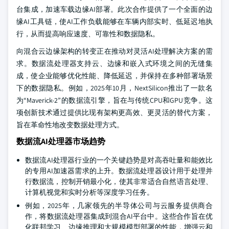
台集成，加速车载边缘AI部署。此次合作提供了一个全面的边
缘AI工具链，使AI工作负载能够在车辆内部实时、低延迟地执
行，从而提高响应速度、可靠性和数据隐私。
向混合云边缘架构的转变正在推动对灵活AI处理解决方案的需
求。数据流处理器支持云、边缘和嵌入式环境之间的无缝集
成，使企业能够优化性能、降低延迟，并保持在多种部署场景
下的数据隐私。例如，2025年10月，NextSilicon推出了一款名
为“Maverick-2”的数据流引擎，旨在与传统CPU和GPU竞争。这
项创新技术通过提供比现有架构更高效、更灵活的替代方案，
旨在革命性地改变数据处理方式。
数据流AI处理器市场趋势
数据流AI处理器行业的一个关键趋势是对高吞吐量和能效比
的专用AI加速器需求的上升。数据流处理器设计用于处理并
行数据流，控制开销最小化，使其非常适合自然语言处理、
计算机视觉和实时分析等深度学习任务。
例如，2025年，几家领先的半导体公司与云服务提供商合
作，将数据流处理器集成到混合AI平台中。这些合作旨在优
化联邦学习、边缘推理和大规模模型部署的性能，增强云和