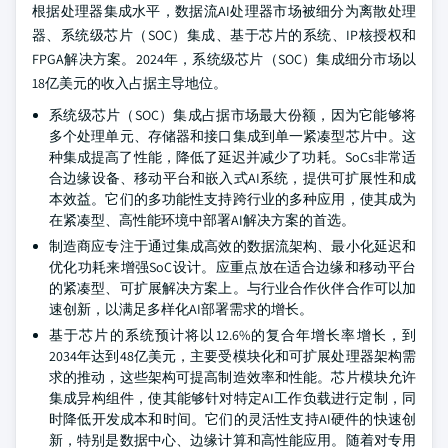
根据处理器集成水平，数据流AI处理器市场被细分为离散处理
器、系统级芯片（SOC）集成、基于芯片的系统、IP核授权和
FPGA解决方案。2024年，系统级芯片（SOC）集成细分市场以
18亿美元的收入占据主导地位。
系统级芯片（SOC）集成占据市场最大份额，因为它能够将
多个处理单元、存储器和接口集成到单一紧凑型芯片中。这
种集成提高了性能，降低了延迟并减少了功耗。SoCs非常适
合边缘设备、移动平台和嵌入式AI系统，提供可扩展性和成
本效益。它们的多功能性支持跨行业的多种应用，使其成为
在紧凑型、高性能环境中部署AI解决方案的首选。
制造商应专注于通过集成高效的数据流架构、最小化延迟和
优化功耗来增强SoC设计。应重点放在适合边缘和移动平台
的紧凑型、可扩展解决方案上。与行业合作伙伴合作可以加
速创新，以满足多样化AI部署需求的增长。
基于芯片的系统预计将以12.6%的复合年增长率增长，到
2034年达到48亿美元，主要受模块化和可扩展处理器架构需
求的推动，这些架构可提高制造效率和性能。芯片模块允许
集成异构组件，使其能够针对特定AI工作负载进行定制，同
时降低开发成本和时间。它们的灵活性支持AI硬件的快速创
新，特别是数据中心、边缘计算和高性能应用。随着对专用