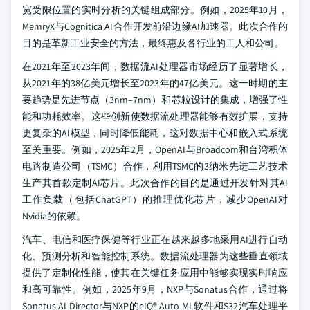
宽受限位置的实时分析的关键组成部分。例如，2025年10月，
MemryX与Cognitica AI合作开发前沿边缘AI加速器。此次合作的
目的是革新工业安全的方法，最终惠及各行业的工人和公司。
在2021年至2023年间，数据流AI处理器市场经历了显著增长，
从2021年的38亿美元增长至2023年的47亿美元。这一时期的主
要趋势是先进节点（3nm–7nm）和芯粒设计的集成，增强了性
能和功耗效率。这些创新使数据流处理器能够有效扩展，支持
更复杂的AI模型，同时降低能耗，这对数据中心和嵌入式系统
至关重要。例如，2025年2月，OpenAI与Broadcom和台湾积体
电路制造公司（TSMC）合作，利用TSMC的3纳米先进工艺技术
生产其首款定制AI芯片。此次合作的目的是通过开发针对其AI
工作负载（包括ChatGPT）的推理优化芯片，减少OpenAI对
Nvidia的依赖。
汽车、电信和医疗保健等行业正在越来越多地采用AI进行自动
化、预测分析和智能控制系统。数据流处理器为这些垂直领域
提供了定制化性能，使其在关键任务应用中能够实现实时响应
和高可靠性。例如，2025年9月，NXP与Sonatus合作，通过将
Sonatus AI Director与NXP的eIQ® Auto ML软件和S32汽车处理平