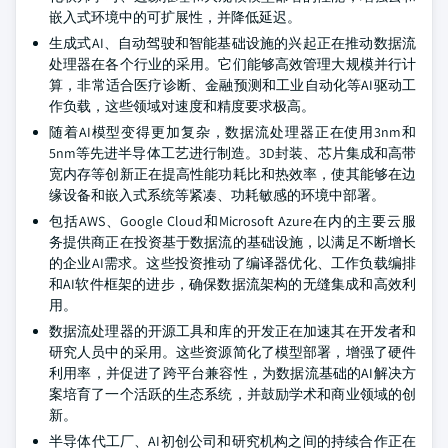
嵌入式环境中的可扩展性，并降低延迟。
生成式AI、自动驾驶和智能基础设施的兴起正在推动数据流
处理器在各个行业的采用。它们能够高效管理大规模并行计
算，非常适合医疗诊断、金融预测和工业自动化等AI驱动工
作负载，这些领域对速度和精度要求极高。
随着AI模型变得更加复杂，数据流处理器正在使用3nm和
5nm等先进半导体工艺进行制造。3D封装、芯片集成和高带
宽内存等创新正在提高性能功耗比和热效率，使其能够在边
缘设备和嵌入式系统等紧凑、功耗敏感的环境中部署。
包括AWS、Google Cloud和Microsoft Azure在内的主要云服
务提供商正在投资基于数据流的基础设施，以满足不断增长
的企业AI需求。这些投资推动了编译器优化、工作负载编排
和AI软件框架的进步，确保数据流架构的无缝集成和高效利
用。
数据流处理器的开源工具和库的开发正在加速其在开发者和
研究人员中的采用。这些资源简化了模型部署，增强了硬件
利用率，并促进了跨平台兼容性，为数据流基础的AI解决方
案培育了一个活跃的生态系统，并鼓励学术和商业领域的创
新。
半导体代工厂、AI初创公司和研究机构之间的持续合作正在