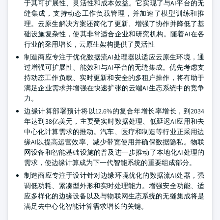
于其可扩展性、灵活性和成本效益。它实现了与AI平台的无
缝集成，支持动态工作负载管理，并加速了模型训练和推
理。云原生解决方案还简化了更新、增强了协作并降低了基
础设施复杂性，使其非常适合企业和研究机构。随着AI在各
行业的采用增长，云原生架构提供了灵活性
制造商应专注于优化数据流AI处理器以适应云原生环境，通
过增强可扩展性、能效和与AI平台的无缝集成。优先考虑支
持动态工作负载、实时更新和安全的多租户操作，将有助于
满足企业需求并增强在快速扩张的云端AI生态系统中的竞争
力。
边缘计算部署预计将以12.6%的复合年增长率增长，到2034
年达到38亿美元，主要受实时数据处理、低延迟AI应用和去
中心化计算需求的推动。汽车、医疗和制造等行业正采用边
缘AI以提高运营效率、减少带宽使用并确保数据隐私。物联
网设备和智能基础设施的普及进一步推动了本地化AI处理的
需求，使边缘计算成为下一代智能系统的重要组成部分。
制造商应专注于设计针对边缘环境优化的数据流AI处器，强
调低功耗、紧凑型外形和实时处理能力。增强安全功能、适
应多样化的边缘设备以及与物联网生态系统的无缝集成将是
满足去中心化智能计算需求增长的关键。