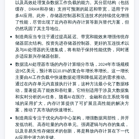
以及高效处理复杂数据工作负载的能力。其分层结构（包括
缓存、DRAM和存储）支持可预测的延迟和带宽，适用于许
多AI应用。此外，存储器控制器和互连技术的持续优化增强
了性能，尽管出现了近内存和内存计算等新兴替代方案，但
仍然巩固了其主导地位。
制造商应当专注于通过提高延迟、带宽和能效来增强传统存
储器层次结构。投资先进存储器控制器、更好的互连技术以
及与AI处理器的无缝集成，将有助于保持性能优势，同时逐
步适应新兴存储器创新。
数据流AI处理器市场的内存计算细分市场，2024年市场规模
达9亿美元，预计将以10.8%的复合年增长率增长。这一增长
主要由AI工作负载中快速数据处理和降低延迟的需求推动。
通过在内存单元内直接执行计算，这种方法最小化了数据移
动，显著提高了能效和吞吐量。它特别适用于涉及大数据集
和实时分析的AI任务。随着AI在医疗、金融和自主系统等领
域的采用扩大，内存计算提供了可扩展且高性能的解决方
案，推动了其市场的快速增长。
制造商应专注于优化内存中心架构，增强数据局部性，并开
发低功耗、高吞吐量的内存单元。强调逻辑与内存的集成，
以及非易失性存储技术的创新，将是释放内存计算在下一代
AI应用中潜力的关键。