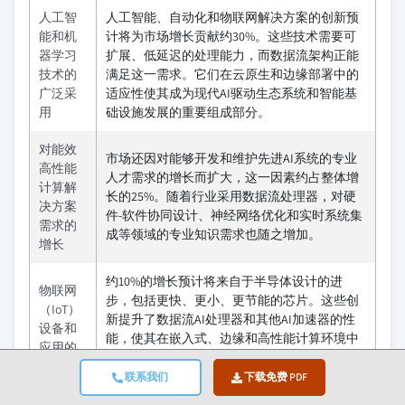
人工智
人工智能、自动化和物联网解决方案的创新预
能和机
计将为市场增长贡献约30%。这些技术需要可
器学习
扩展、低延迟的处理能力，而数据流架构正能
技术的
满足这一需求。它们在云原生和边缘部署中的
广泛采
适应性使其成为现代AI驱动生态系统和智能基
用
础设施发展的重要组成部分。
对能效
市场还因对能够开发和维护先进AI系统的专业
高性能
人才需求的增长而扩大，这一因素约占整体增
计算解
长的25%。随着行业采用数据流处理器，对硬
决方案
件-软件协同设计、神经网络优化和实时系统集
需求的
成等领域的专业知识需求也随之增加。
增长
约10%的增长预计将来自于半导体设计的进
物联网
步，包括更快、更小、更节能的芯片。这些创
（IoT）
新提升了数据流AI处理器和其他AI加速器的性
设备和
能，使其在嵌入式、边缘和高性能计算环境中
应用的
实现更好的可扩展性、更低的延迟和更好的集
扩展
成。
联系我们
下载免费 PDF