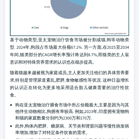
基于动物类型,亚太宠物治疗饮食市场被分割成猫,狗等动物类
型. 2024年,狗段占市场最大份额67.1%. 另一方面,在2025至2034
年间,猫类部分的CAGR增长率预计将达到8.7%,而猫类的主人翁
意识和对特殊营养需求的认识也在稳步提高。
随着猫越来越被视为家庭成员,主人更加关注他们的具体营养要
求,特别是管理尿道紊乱,肥胖,食物敏感性等状况. 这种日益增长
的认识正在转化为更多地采用适合胎儿健康需要的治疗性饮
食。
狗在亚太宠物治疗膳食市场中所占份额最大,主要是因为与其
他伴生动物相比,狗拥有率较高. 例如,2023年,印度拥有宠物狗
和猫的家庭数量分别约为2300万和170万.
此外,狗体内肥胖、糖尿病、关节炎和肾脏问题等慢性病发病
率增加,增加了对特定条件饮食的需求。