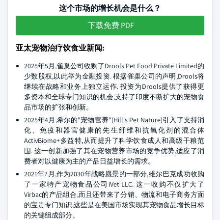
这个市场的增长机会是什么？
下载免费 PDF
亚太宠物治疗饮食业新闻:
2025年5月,雀巢公司收购了Drools Pet Food Private Limited的
少数股权,以此举为金融投资. 根据雀巢公司的声明,Drools将
继续在战略和业务上独立运作. 投资为Drools提供了获得更
多资本和全球专门知识的机会,支持了印度不断扩大的宠物食
品市场的扩张和创新。
2025年4月,希尔的"宠物营养"(Hill's Pet Nature)引入了支持消
化、免疫和器官健康的先生纤维和抗氧化剂的混合体
ActivBiome+多益特,从而提升了科学饮食成人和高级干粮范
围. 这一创新加强了其在宠物营养市场的竞争优势,适应了消
费者对以健康为主的产品日益增长的需求。
2021年7月,作为2030年战略愿景的一部分,维尔巴克成功收购
了一家特产宠物食品公司iVet LLC. 这一收购不仅扩大了
Virbac的产品组合,而且还带来了分销、物流和电子商务方面
的宝贵专门知识,这些是在美国市场实现其宠物食品增长目标
的关键组成部分。