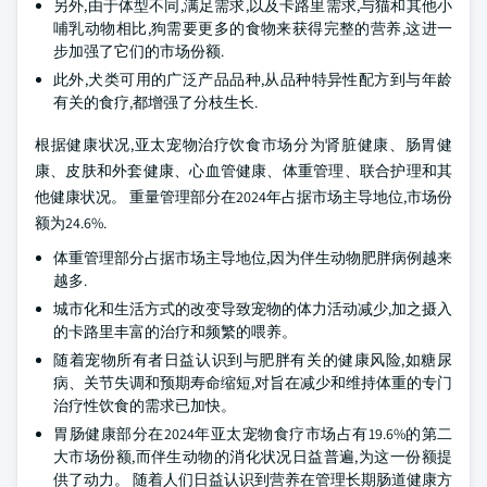
另外,由于体型不同,满足需求,以及卡路里需求,与猫和其他小
哺乳动物相比,狗需要更多的食物来获得完整的营养,这进一
步加强了它们的市场份额.
此外,犬类可用的广泛产品品种,从品种特异性配方到与年龄
有关的食疗,都增强了分枝生长.
根据健康状况,亚太宠物治疗饮食市场分为肾脏健康、肠胃健
康、皮肤和外套健康、心血管健康、体重管理、联合护理和其
他健康状况。 重量管理部分在2024年占据市场主导地位,市场份
额为24.6%.
体重管理部分占据市场主导地位,因为伴生动物肥胖病例越来
越多.
城市化和生活方式的改变导致宠物的体力活动减少,加之摄入
的卡路里丰富的治疗和频繁的喂养。
随着宠物所有者日益认识到与肥胖有关的健康风险,如糖尿
病、关节失调和预期寿命缩短,对旨在减少和维持体重的专门
治疗性饮食的需求已加快。
胃肠健康部分在2024年亚太宠物食疗市场占有19.6%的第二
大市场份额,而伴生动物的消化状况日益普遍,为这一份额提
供了动力。 随着人们日益认识到营养在管理长期肠道健康方