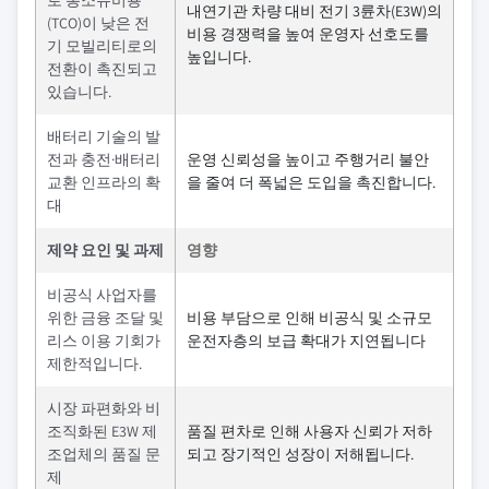
로 총소유비용
내연기관 차량 대비 전기 3륜차(E3W)의
(TCO)이 낮은 전
비용 경쟁력을 높여 운영자 선호도를
기 모빌리티로의
높입니다.
전환이 촉진되고
있습니다.
배터리 기술의 발
전과 충전·배터리
운영 신뢰성을 높이고 주행거리 불안
교환 인프라의 확
을 줄여 더 폭넓은 도입을 촉진합니다.
대
제약 요인 및 과제
영향
비공식 사업자를
위한 금융 조달 및
비용 부담으로 인해 비공식 및 소규모
리스 이용 기회가
운전자층의 보급 확대가 지연됩니다
제한적입니다.
시장 파편화와 비
조직화된 E3W 제
품질 편차로 인해 사용자 신뢰가 저하
조업체의 품질 문
되고 장기적인 성장이 저해됩니다.
제