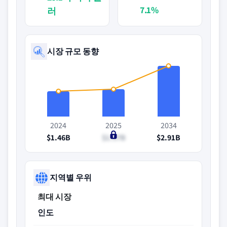
7.1%
러
시장 규모 동향
2024
2025
2034
$1.46B
$1.57B
$2.91B
지역별 우위
최대 시장
인도