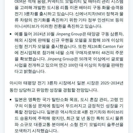
OEM은 적재 용량, 커넥티드 모빌리티 및 배터리 관리 시스템
을 고려해 개발한 도시용 리튬 이온 배터리 구동 화물·승객용
전기 3륜차를 출시하고 있습니다. 신에너지차(NEV) 정책과 물
류 차량의 전기화를 촉진하기 위한 기타 정부 인센티브 등의
이니셔티브가 이러한 전환을 촉진하고 있습니다.
예를 들어 2024년 10월 Jinpeng Group은 태양광 구동 삼륜차,
해외 시장에 판매될 신규 우핸들 모델을 포함해 10개 이상의
신형 전기차 모델을 출시했습니다. 또한 제136회 Canton Fair
에 전시업체로 참가해 네팔 소재 구매자로부터 48건의 주문
을 확보했습니다. Jinpeng Group은 50개국 이상에서 글로벌
사업을 전개하고 있으며 연간 100만 대 이상의 차량을 판매한
다고 밝혔습니다.
아시아 태평양 전기 3륜차 시장에서 일본 시장은 2025~2034년
동안 상당하고 유망한 성장을 경험할 전망입니다.
일본은 명확한 국가 탈탄소화 목표, 도시 혼잡 관리, 고령 인
구의 이동성 문제에 힘입어 두드러지고 긍정적인 성장을 기
록할 전망입니다. 일본은 역사적으로 4륜 전기차와 하이브리
드 승용차에 주력해 왔지만, 최근 몇 년 동안 특히 도시 물류
와 소규모 대중교통 분야에서 소형 전기 모빌리티 솔루션을
모색하기 시작했습니다.