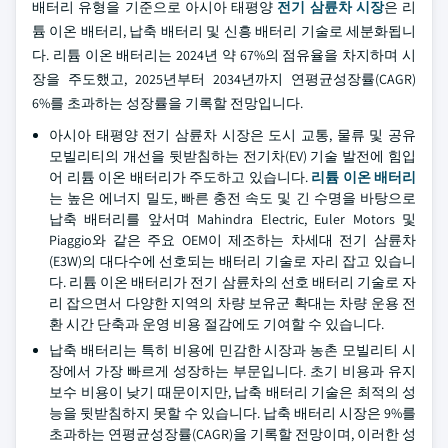
배터리 유형을 기준으로 아시아 태평양
전기 삼륜차 시장
은 리
튬 이온 배터리, 납축 배터리 및 신흥 배터리 기술로 세분화됩니
다. 리튬 이온 배터리는 2024년 약 67%의 점유율을 차지하며 시
장을 주도했고, 2025년부터 2034년까지 연평균성장률(CAGR)
6%를 초과하는 성장률을 기록할 전망입니다.
아시아 태평양 전기 삼륜차 시장은 도시 교통, 물류 및 공유
모빌리티의 개선을 뒷받침하는 전기차(EV) 기술 발전에 힘입
어 리튬 이온 배터리가 주도하고 있습니다.
리튬 이온 배터리
는 높은 에너지 밀도, 빠른 충전 속도 및 긴 수명을 바탕으로
납축 배터리를 앞서며 Mahindra Electric, Euler Motors 및
Piaggio와 같은 주요 OEM이 제조하는 차세대 전기 삼륜차
(E3W)의 대다수에 선호되는 배터리 기술로 자리 잡고 있습니
다. 리튬 이온 배터리가 전기 삼륜차의 선호 배터리 기술로 자
리 잡으면서 다양한 지역의 차량 보유군 확대는 차량 운용 전
환 시간 단축과 운영 비용 절감에도 기여할 수 있습니다.
납축 배터리는 특히 비용에 민감한 시장과 농촌 모빌리티 시
장에서 가장 빠르게 성장하는 부문입니다. 초기 비용과 유지
보수 비용이 낮기 때문이지만, 납축 배터리 기술은 최적의 성
능을 뒷받침하지 못할 수 있습니다. 납축 배터리 시장은 9%를
초과하는 연평균성장률(CAGR)을 기록할 전망이며, 이러한 성