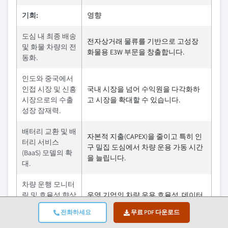
기회:
영향
도심 내 최종 배송
전자상거래 물류를 기반으로 고성장
및 화물 차량의 전
화물용 E3W 부문을 창출합니다.
동화.
인도와 중국에서
인접 시장 및 신흥
국내 시장을 넘어 수익원을 다각화하
시장으로의 수출
고 시장을 확대할 수 있습니다.
성장 잠재력.
배터리 교환 및 배
자본적 지출(CAPEX)을 줄이고 특히 인
터리 서비스
구 밀집 도심에서 차량 운용 가동 시간
(BaaS) 모델의 확
을 늘립니다.
대.
차량 운행 모니터
링 및 효율성 향상
운영 기업의 차량 운용 효율성, 데이터
을 위한 텔레매틱
분석 및 예측 유지보수 역량을 강화합
전화하세요
무료 PDF 다운로드
스와 사물인터넷
니다.
(IoT)의 통합.