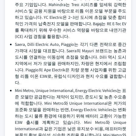
주요 기업입니다. Mahindra는 Treo 시리즈를 앞세워 강력한
서비스 및 금융 지원을 바탕으로 리튬 이온 모델 부문을 주도
하고 있습니다. YC Electric은 2~3선 도시에 초점을 맞춘 합리
적인 가격의 납축전지 모델을 판매합니다. Bajaj는 RE E-Tec EV
를 확대하기 위해 우수한 서비스 역량을 바탕으로 내연기관
(ICE) 사업 경험을 활용합니다.
Saera, Dilli Electric Auto, Piaggio는 각기 다른 전략으로 중간
가격대 시장을 대표합니다. Saera의 Mayuri 브랜드는 농촌과
도시를 연결하는 이동성에 초점을 맞춥니다. Dilli 역시 도시
지역에서 저가 모델을 판매하지만, 차량은 현지에서 조립합
니다. Piaggio의 Ape Electrik은 차량 운행 사업자를 위한 고급
형 리튬 이온 E3W로, 유럽식 디자인과 현지 수요를 결합합니
다.
Mini Metro, Unique International, Energy Electric Vehicles는 표
준 모델만 공급한다는 제약이 있지만, 준도시 및 농촌 수요층
에 적합합니다. Mini Metro와 Unique International은 저가의
표준화 모델을 판매하는 반면, Energy Electric Vehicles는 변화
하는 도시 물류 환경에 대응하기 위해 배터리 교환이 가능한
E3W 출시를 계획하고 있습니다. Mini Metro와 Unique
International과 같은 기업은 낮은 유지보수 비용, 애프터마켓
부품의 확보 용이성, 신속한 조립을 중시합니다. Mini Metro와