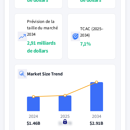
Prévision de la
taille du marché
TCAC (2025–
2034
2034)
2,91 milliards
7,1%
de dollars
Market Size Trend
2024
2025
2034
$1.46B
$1.57B
$2.91B