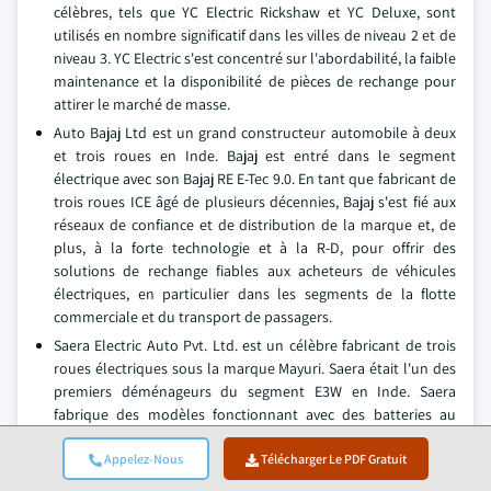
célèbres, tels que YC Electric Rickshaw et YC Deluxe, sont
utilisés en nombre significatif dans les villes de niveau 2 et de
niveau 3. YC Electric s'est concentré sur l'abordabilité, la faible
maintenance et la disponibilité de pièces de rechange pour
attirer le marché de masse.
Auto Bajaj Ltd est un grand constructeur automobile à deux
et trois roues en Inde. Bajaj est entré dans le segment
électrique avec son Bajaj RE E-Tec 9.0. En tant que fabricant de
trois roues ICE âgé de plusieurs décennies, Bajaj s'est fié aux
réseaux de confiance et de distribution de la marque et, de
plus, à la forte technologie et à la R-D, pour offrir des
solutions de rechange fiables aux acheteurs de véhicules
électriques, en particulier dans les segments de la flotte
commerciale et du transport de passagers.
Saera Electric Auto Pvt. Ltd. est un célèbre fabricant de trois
roues électriques sous la marque Mayuri. Saera était l'un des
premiers déménageurs du segment E3W en Inde. Saera
fabrique des modèles fonctionnant avec des batteries au
plomb à trois roues électriques et des batteries au lithium-
ion à trois roues électriques, et exporte également des trois
Appelez-Nous
Télécharger Le PDF Gratuit
roues électriques vers divers pays d'Asie du Sud-Est.