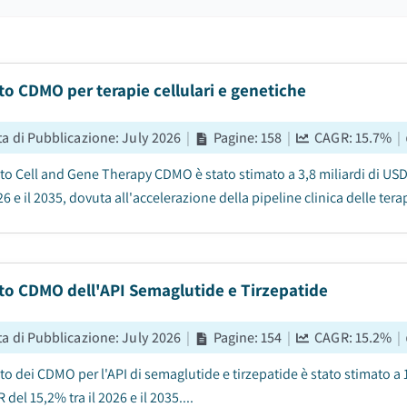
o CDMO per terapie cellulari e genetiche
ta di Pubblicazione
:
July 2026
|
Pagine
:
158
|
CAGR:
15.7
%
|
ato Cell and Gene Therapy CDMO è stato stimato a 3,8 miliardi di USD
026 e il 2035, dovuta all'accelerazione della pipeline clinica delle te
to CDMO dell'API Semaglutide e Tirzepatide
ta di Pubblicazione
:
July 2026
|
Pagine
:
154
|
CAGR:
15.2
%
|
to dei CDMO per l'API di semaglutide e tirzepatide è stato stimato a 
del 15,2% tra il 2026 e il 2035....