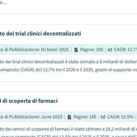
....
o dei trial clinici decentralizzati
ta di Pubblicazione
:
October 2025
|
Pagine
:
150
|
CAGR:
13.7
to dei trial clinici decentralizzati è stato stimato a 8 miliardi di doll
omposto (CAGR) del 13,7% tra il 2026 e il 2035, grazie al supporto no
i di scoperta di farmaci
ta di Pubblicazione
:
June 2023
|
Pagine
:
145
|
CAGR:
13.5
%
|
to dei servizi di scoperta di farmaci è stato stimato a 19,2 miliardi di
a annuo composto (CAGR) del 13,5% tra il 2026 e il 2035, a causa dell