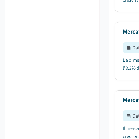
Mercat
Da
La dimen
l'8,3% d
Mercat
Da
Il merca
crescer