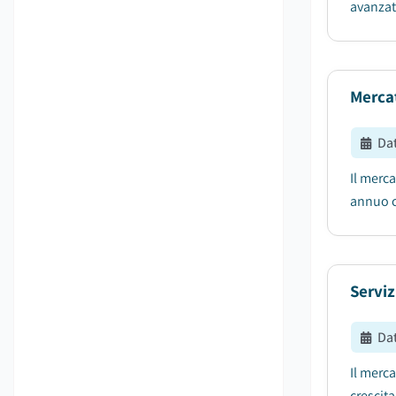
avanzate
Mercat
Da
Il merca
annuo c
Serviz
Da
Il merca
crescit