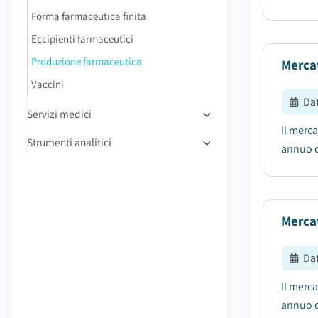
Forma farmaceutica finita
Eccipienti farmaceutici
Produzione farmaceutica
Merca
Vaccini
Da
Servizi medici
Il merca
Strumenti analitici
annuo c
Merca
Da
Il merca
annuo co