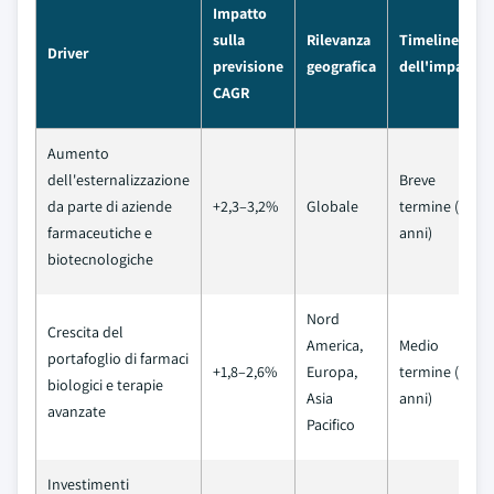
Impatto
sulla
Rilevanza
Timeline
Driver
previsione
geografica
dell'impatto
CAGR
Aumento
dell'esternalizzazione
Breve
da parte di aziende
+2,3–3,2%
Globale
termine (≤ 2
farmaceutiche e
anni)
biotecnologiche
Nord
Crescita del
America,
Medio
portafoglio di farmaci
+1,8–2,6%
Europa,
termine (2–4
biologici e terapie
Asia
anni)
avanzate
Pacifico
Investimenti