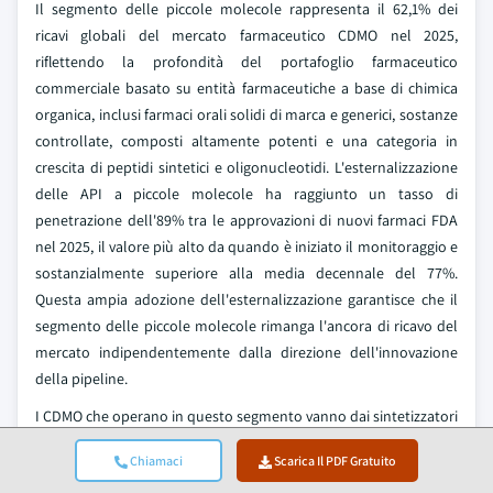
Il segmento delle piccole molecole rappresenta il 62,1% dei
ricavi globali del mercato farmaceutico CDMO nel 2025,
riflettendo la profondità del portafoglio farmaceutico
commerciale basato su entità farmaceutiche a base di chimica
organica, inclusi farmaci orali solidi di marca e generici, sostanze
controllate, composti altamente potenti e una categoria in
crescita di peptidi sintetici e oligonucleotidi. L'esternalizzazione
delle API a piccole molecole ha raggiunto un tasso di
penetrazione dell'89% tra le approvazioni di nuovi farmaci FDA
nel 2025, il valore più alto da quando è iniziato il monitoraggio e
sostanzialmente superiore alla media decennale del 77%.
Questa ampia adozione dell'esternalizzazione garantisce che il
segmento delle piccole molecole rimanga l'ancora di ricavo del
mercato indipendentemente dalla direzione dell'innovazione
della pipeline.
I CDMO che operano in questo segmento vanno dai sintetizzatori
di API su larga scala ai produttori specializzati di HPAPI e agli
Chiamaci
Scarica Il PDF Gratuito
operatori focalizzati sui peptidi: l'investimento di SK pharmteco