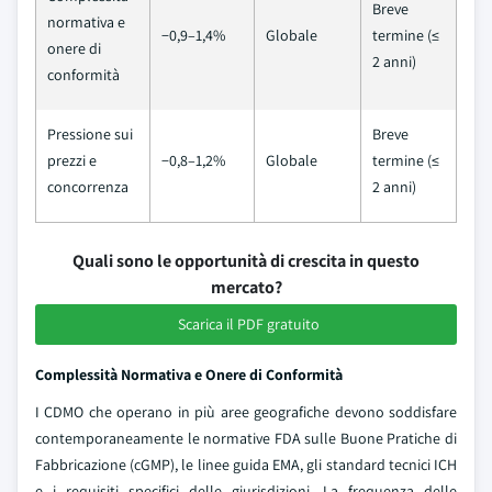
Breve
normativa e
−0,9–1,4%
Globale
termine (≤
onere di
2 anni)
conformità
Pressione sui
Breve
prezzi e
−0,8–1,2%
Globale
termine (≤
concorrenza
2 anni)
Quali sono le opportunità di crescita in questo
mercato?
Scarica il PDF gratuito
Complessità Normativa e Onere di Conformità
I CDMO che operano in più aree geografiche devono soddisfare
contemporaneamente le normative FDA sulle Buone Pratiche di
Fabbricazione (cGMP), le linee guida EMA, gli standard tecnici ICH
e i requisiti specifici delle giurisdizioni. La frequenza delle