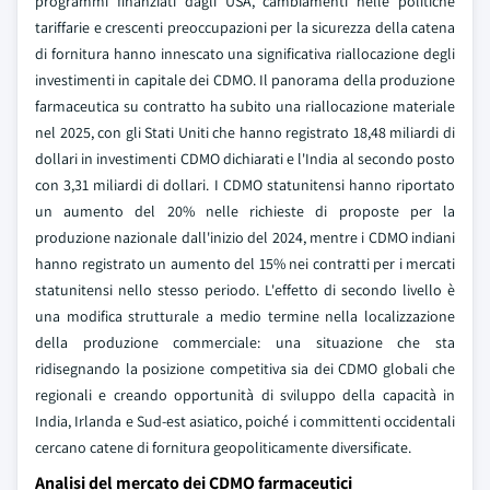
programmi finanziati dagli USA, cambiamenti nelle politiche
tariffarie e crescenti preoccupazioni per la sicurezza della catena
di fornitura hanno innescato una significativa riallocazione degli
investimenti in capitale dei CDMO. Il panorama della produzione
farmaceutica su contratto ha subito una riallocazione materiale
nel 2025, con gli Stati Uniti che hanno registrato 18,48 miliardi di
dollari in investimenti CDMO dichiarati e l'India al secondo posto
con 3,31 miliardi di dollari. I CDMO statunitensi hanno riportato
un aumento del 20% nelle richieste di proposte per la
produzione nazionale dall'inizio del 2024, mentre i CDMO indiani
hanno registrato un aumento del 15% nei contratti per i mercati
statunitensi nello stesso periodo. L'effetto di secondo livello è
una modifica strutturale a medio termine nella localizzazione
della produzione commerciale: una situazione che sta
ridisegnando la posizione competitiva sia dei CDMO globali che
regionali e creando opportunità di sviluppo della capacità in
India, Irlanda e Sud-est asiatico, poiché i committenti occidentali
cercano catene di fornitura geopoliticamente diversificate.
Analisi del mercato dei CDMO farmaceutici