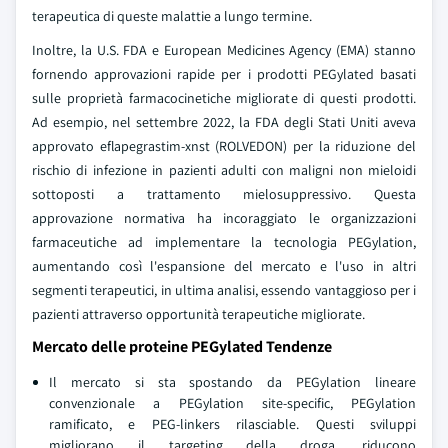
terapeutica di queste malattie a lungo termine.
Inoltre, la U.S. FDA e European Medicines Agency (EMA) stanno
fornendo approvazioni rapide per i prodotti PEGylated basati
sulle proprietà farmacocinetiche migliorate di questi prodotti.
Ad esempio, nel settembre 2022, la FDA degli Stati Uniti aveva
approvato eflapegrastim-xnst (ROLVEDON) per la riduzione del
rischio di infezione in pazienti adulti con maligni non mieloidi
sottoposti a trattamento mielosuppressivo. Questa
approvazione normativa ha incoraggiato le organizzazioni
farmaceutiche ad implementare la tecnologia PEGylation,
aumentando così l'espansione del mercato e l'uso in altri
segmenti terapeutici, in ultima analisi, essendo vantaggioso per i
pazienti attraverso opportunità terapeutiche migliorate.
Mercato delle proteine PEGylated Tendenze
Il mercato si sta spostando da PEGylation lineare
convenzionale a PEGylation site-specific, PEGylation
ramificato, e PEG-linkers rilasciable. Questi sviluppi
migliorano il targeting della droga, riducono