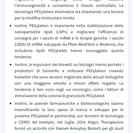
l'immunogenicità e consentono il rilascio controllato. La
tecnologia PEGylation enzimatica sta diventando una tecnica
per la modifica molecolare mirata.
Inoltre, PEGylation è importante nella stabilizzazione delle
nanoparticelle lipidi (LNPs) e migliorare l'efficienza di
consegna per i vaccini di mRNA e le terapie geniche. I vaccini
COVID-19 mRNA sviluppati da Pfizer-BioNTech e Moderna, che
includono lipidi PEGylated, hanno incoraggiato questa
tendenza.
Inoltre, le espulsioni dei brevetti sui biologici hanno portato i
produttori di biosimile a utilizzare PEGylation creando
biobetter che sono versioni migliorate delle attuali biologiche
con una maggiore emivita e minori effetti negativi. La
tendenza è ben nota negli usi oncologici, come i fattori di
stimolazione della colonia di granulociti PEGylated.
Inoltre, le aziende farmaceutiche e biotecnologiche stanno
intensificando la loro spesa di ricerca e sviluppo per le
proteine PEGylated in partnership con fornitori di tecnologia
e CDMO. Ad esempio, nel luglio 2024, Aligos Therapeutics
formò un accordo con Xiamen Amoytop Biotech per gli studi