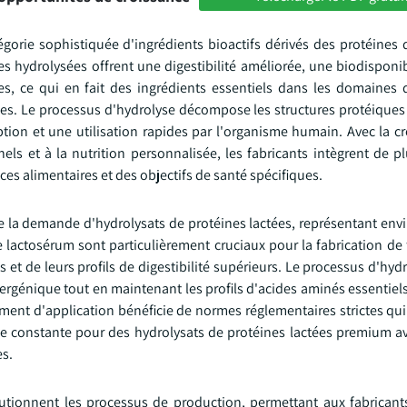
gorie sophistiquée d'ingrédients bioactifs dérivés des protéines d
 hydrolysées offrent une digestibilité améliorée, une biodisponibi
es, ce qui en fait des ingrédients essentiels dans les domaines d
niques. Le processus d'hydrolyse décompose les structures protéiqu
ption et une utilisation rapides par l'organisme humain. Avec la c
s et à la nutrition personnalisée, les fabricants intègrent de pl
es alimentaires et des objectifs de santé spécifiques.
 de la demande d'hydrolysats de protéines lactées, représentant env
lactosérum sont particulièrement cruciaux pour la fabrication de
et de leurs profils de digestibilité supérieurs. Le processus d'hydr
lergénique tout en maintenant les profils d'acides aminés essentiel
ment d'application bénéficie de normes réglementaires strictes qu
e constante pour des hydrolysats de protéines lactées premium a
es.
utionnent les processus de production, permettant aux fabricant