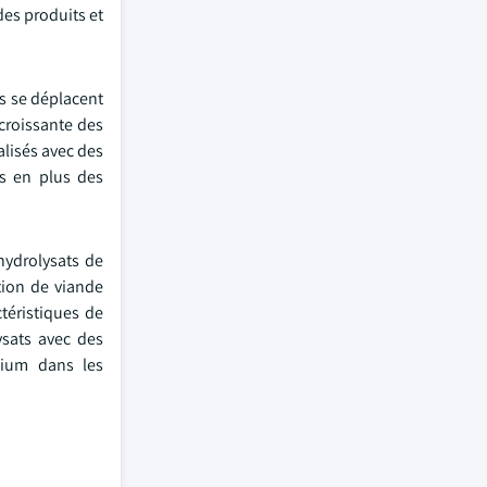
des produits et
s se déplacent
croissante des
alisés avec des
us en plus des
hydrolysats de
tion de viande
téristiques de
ysats avec des
mium dans les