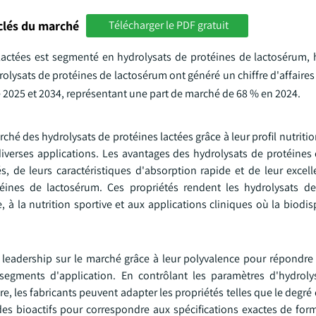
clés du marché
Télécharger le PDF gratuit
 lactées est segmenté en hydrolysats de protéines de lactosérum, 
olysats de protéines de lactosérum ont généré un chiffre d'affaires 
re 2025 et 2034, représentant une part de marché de 68 % en 2024.
hé des hydrolysats de protéines lactées grâce à leur profil nutriti
diverses applications. Les avantages des hydrolysats de protéines
de leurs caractéristiques d'absorption rapide et de leur excelle
ines de lactosérum. Ces propriétés rendent les hydrolysats de
, à la nutrition sportive et aux applications cliniques où la biodisp
r leadership sur le marché grâce à leur polyvalence pour répondre
 segments d'application. En contrôlant les paramètres d'hydroly
e, les fabricants peuvent adapter les propriétés telles que le degré 
ides bioactifs pour correspondre aux spécifications exactes de for