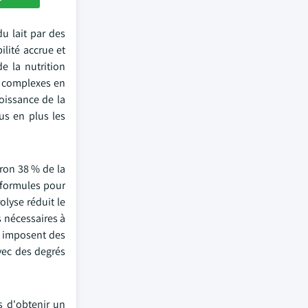
u lait par des
lité accrue et
e la nutrition
es complexes en
roissance de la
us en plus les
iron 38 % de la
 formules pour
olyse réduit le
s nécessaires à
i imposent des
vec des degrés
s d'obtenir un