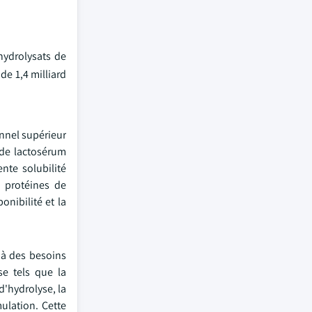
hydrolysats de
de 1,4 milliard
onnel supérieur
 de lactosérum
nte solubilité
 protéines de
onibilité et la
 à des besoins
se tels que la
d'hydrolyse, la
mulation. Cette