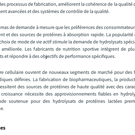
 les processus de fabrication, améliorent la cohérence de la qualité 
ent avancées et des systèmes de contrôle de la qualité.
 schémas de demande à mesure que les préférences des consommateur
nt et des sources de protéines à absorption rapide. La popularité 
 choix de mode de vie actif stimule la demande de hydrolysats spéci
 améliorée. Les fabricants de nutrition sportive intègrent de pl
its et répondre à des objectifs de performance spécifiques.
ture cellulaire ouvrent de nouveaux segments de marché pour des 
diques définies. La fabrication de biopharmaceutiques, la produc
cessitent des sources de protéines de haute qualité avec des carac
croissance nécessite des approvisionnements fiables en hydrol
mande soutenue pour des hydrolysats de protéines lactées pre
he.
ées