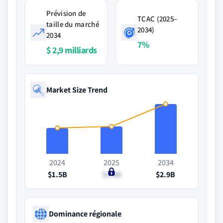
Prévision de
TCAC (2025–
taille du marché
2034)
2034
7%
$ 2,9 milliards
Market Size Trend
2024
2025
2034
$1.5B
$1.6B
$2.9B
Dominance régionale