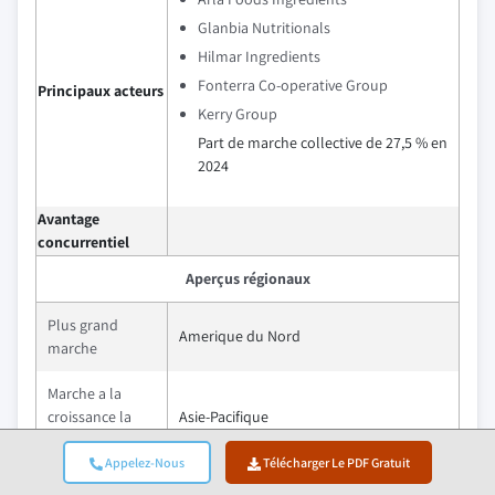
Glanbia Nutritionals
Hilmar Ingredients
Fonterra Co-operative Group
Principaux acteurs
Kerry Group
Part de marche collective de 27,5 % en
2024
Avantage
concurrentiel
Aperçus régionaux
Plus grand
Amerique du Nord
marche
Marche a la
croissance la
Asie-Pacifique
plus rapide
Appelez-Nous
Télécharger Le PDF Gratuit
Pays emergent
Chine et Japon