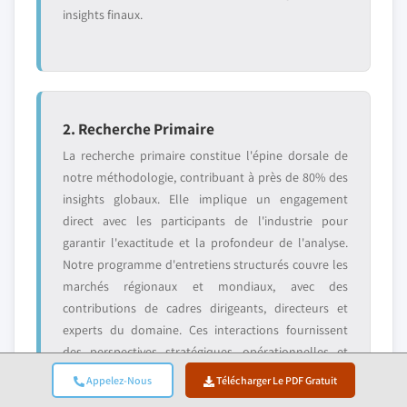
insights finaux.
2. Recherche Primaire
La recherche primaire constitue l'épine dorsale de
notre méthodologie, contribuant à près de 80% des
insights globaux. Elle implique un engagement
direct avec les participants de l'industrie pour
garantir l'exactitude et la profondeur de l'analyse.
Notre programme d'entretiens structurés couvre les
marchés régionaux et mondiaux, avec des
contributions de cadres dirigeants, directeurs et
experts du domaine. Ces interactions fournissent
des perspectives stratégiques, opérationnelles et
techniques, permettant des insights complets et des
Appelez-Nous
Télécharger Le PDF Gratuit
prévisions de marché fiables.