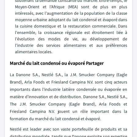
soutenant la demande constante du marché. Entre-temps, le
Moyen-Orient et l'Afrique (MEA) sont de plus en plus
intéressés, avec l'augmentation de la population de la classe
moyenne urbaine adoptant du lait condensé et évaporé dans
la cuisine domestique et la restauration commerciale. Dans
l'ensemble, la croissance régionale est étroitement liée à
l'évolution des modes de vie, au développement de
l'industrie des services alimentaires et aux préférences
alimentaires locales.
Marché du lait condensé ou évaporé Partager
La Danone S.A., Nestlé S.A., la J.M. Smucker Company (Eagle
Brand), Arla Foods et Friesland Campina N.V. sont cinq acteurs
importants dans l'industrie laitière condensée ou évaporée en
matière d'innovation et de distribution. Danone S.A., Nestlé S.A.,
The J.M. Smucker Company (Eagle Brand), Arla Foods et
Friesland Campina N.V. jouent un rôle important dans la
formation du marché du lait condensé et évaporé.
Nestlé est leader avec son vaste portefeuille de produits et sa
distribution mondiale, tandis que Danone exploite son expertise