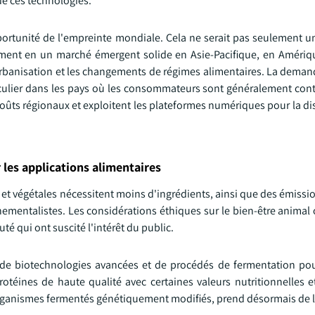
de ces technologies.
portunité de l'empreinte mondiale. Cela ne serait pas seulement u
ement en un marché émergent solide en Asie-Pacifique, en Amériqu
urbanisation et les changements de régimes alimentaires. La deman
iculier dans les pays où les consommateurs sont généralement contr
oûts régionaux et exploitent les plateformes numériques pour la di
les applications alimentaires
 et végétales nécessitent moins d'ingrédients, ainsi que des émissi
nnementalistes. Les considérations éthiques sur le bien-être anima
té qui ont suscité l'intérêt du public.
n de biotechnologies avancées et de procédés de fermentation pou
rotéines de haute qualité avec certaines valeurs nutritionnelles e
o-organismes fermentés génétiquement modifiés, prend désormais de 