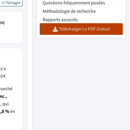
Questions fréquemment posées
Partager
Méthodologie de recherche
Rapports associés
34)
Télécharger Le PDF Gratuit
y a
024.
 marché
nc.,
.
, qui
,5 %
en