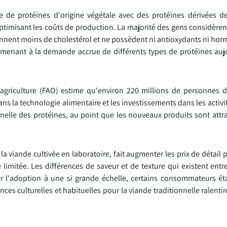
 de protéines d'origine végétale avec des protéines dérivées de
optimisant les coûts de production. La majorité des gens considèren
iennent moins de cholestérol et ne possèdent ni antioxydants ni ho
 menant à la demande accrue de différents types de protéines aujo
l'agriculture (FAO) estime qu'environ 220 millions de personnes
ans la technologie alimentaire et les investissements dans les activ
onnelle des protéines, au point que les nouveaux produits sont att
 la viande cultivée en laboratoire, fait augmenter les prix de détail 
 limitée. Les différences de saveur et de texture qui existent entr
r l'adoption à une si grande échelle, certains consommateurs éta
ces culturelles et habituelles pour la viande traditionnelle ralent