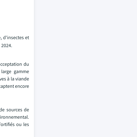
, d'insectes et
n 2024.
'acceptation du
r large gamme
ves à la viande
 captent encore
 de sources de
vironnemental.
ortifiés ou les