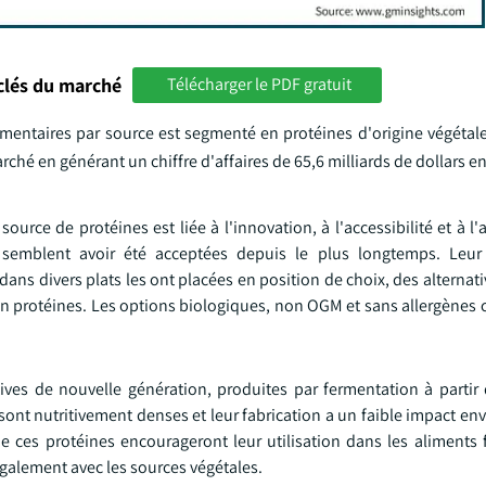
clés du marché
Télécharger le PDF gratuit
imentaires par source est segmenté en protéines d'origine végétale
hé en générant un chiffre d'affaires de 65,6 milliards de dollars e
urce de protéines est liée à l'innovation, à l'accessibilité et à l
le semblent avoir été acceptées depuis le plus longtemps. Leu
 dans divers plats les ont placées en position de choix, des alternati
s en protéines. Les options biologiques, non OGM et sans allergènes
ives de nouvelle génération, produites par fermentation à partir
nt nutritivement denses et leur fabrication a un faible impact en
e ces protéines encourageront leur utilisation dans les aliments f
galement avec les sources végétales.