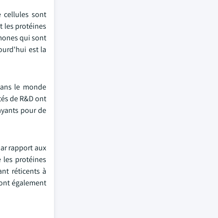
 cellules sont
t les protéines
rmones qui sont
urd'hui est la
 dans le monde
ités de R&D ont
rayants pour de
par rapport aux
e les protéines
nt réticents à
iront également