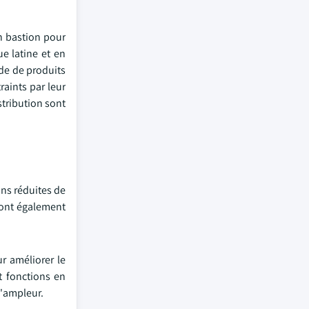
n bastion pour
e latine et en
de de produits
aints par leur
stribution sont
ons réduites de
l ont également
r améliorer le
t fonctions en
l'ampleur.