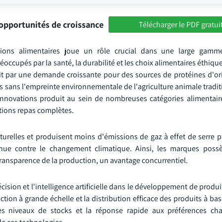
opportunités de croissance
Télécharger le PDF gratui
ations alimentaires joue un rôle crucial dans une large gamm
ccupés par la santé, la durabilité et les choix alimentaires éthiqu
t par une demande croissante pour des sources de protéines d'ori
ais sans l'empreinte environnementale de l'agriculture animale tradit
innovations produit au sein de nombreuses catégories alimentaire
utions repas complètes.
turelles et produisent moins d'émissions de gaz à effet de serre p
inue contre le changement climatique. Ainsi, les marques poss
transparence de la production, un avantage concurrentiel.
ion et l'intelligence artificielle dans le développement de produit
ction à grande échelle et la distribution efficace des produits à ba
 des niveaux de stocks et la réponse rapide aux préférences c