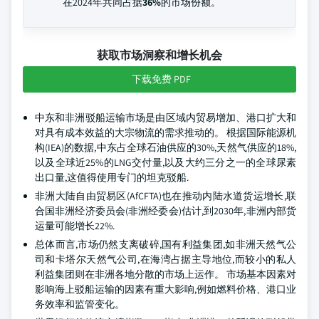
在2024年共同占据
36%
的市场份额。
获取市场洞察和增长机会
下载免费 PDF
中东和非洲驳船运输市场是由区域内贸易增加、港口扩大和
对具有成本效益的大宗物流的需求推动的。 根据国际能源机
构(IEA)的数据,中东占全球石油供应的30%,天然气供应的18%,
以及全球近25%的LNG交付量,以及大约三分之一的全球尿素
出口量,这值得使用专门的坦克驳船.
非洲大陆自由贸易区(AfCFTA)也在推动内陆水道货运增长,联
合国非洲经济委员会(非洲经委会)估计,到2030年,非洲内部货
运量可能增长22%.
总体而言,市场仍然支离破碎,国有利益集团,如非洲天然气公
司和卡塔尔天然气公司,在海湾占据主导地位,而较小的私人
利益集团则在非洲各地分散的市场上运作。 市场基本因素对
影响海上驳船运输的因素有重大影响,例如燃料价格、港口业
务效率和监管变化。