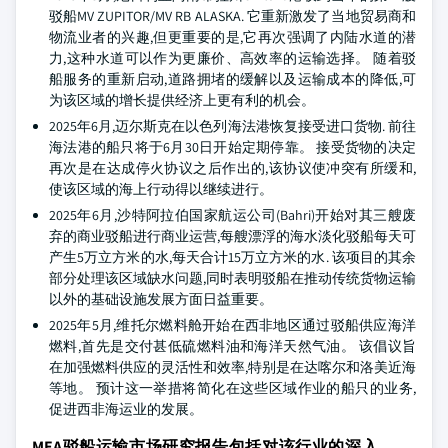
驳船MV ZUPITOR/MV RB ALASKA. 它重新激发了当地贸易商和
物流业者的兴趣,但更重要的是,它再次强调了内陆水道的潜
力,这种水道可以作为更廉价、高效率的运输选择。 随着驳
船服务的重新启动,道路拥堵的缓解以及运输成本的降低,可
为该区域的增长提供经济上更有利的机会。
2025年6月,迈尔斯克在以色列海法港恢复接受进口货物. 前往
海法港的船只将于6月30日开始定期停靠。 接受货物的决定
再次是在达成停火协议之后作出的,该协议使冲突有所缓和,
使该区域的海上行动得以继续进行。
2025年6月,沙特阿拉伯国家航运公司(Bahri)开始对其三艘废
弃的商业驳船进行商业运营,每艘漂浮的海水淡化驳船每天可
产生5万立方米的水,每天合计15万立方米的水. 该项目的其余
部分处理该区域缺水问题,同时表明驳船在推动传统货物运输
以外的基础设施发展方面日益重要。
2025年5月,维托尔燃料舱开始在西非地区通过驳船供应海洋
燃料,首先是交付甚低硫燃料油和海洋天然气油。 该倡议旨
在加强燃料供应的灵活性和效率,特别是在达喀尔和洛美近海
等地。 预计这一举措将简化在这些区域作业的船只的业务,
促进西非海运业的发展。
MEA驳船运输市场研究报告包括对该行业的深入