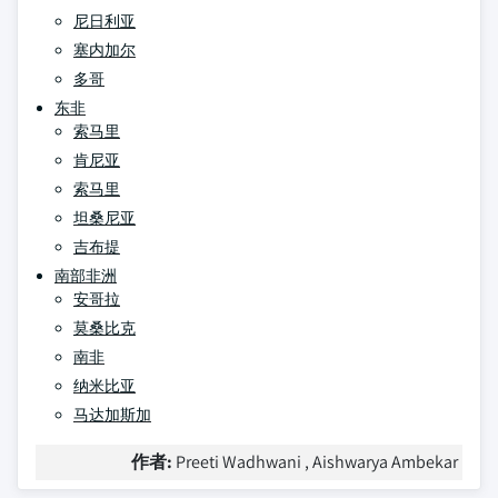
尼日利亚
塞内加尔
多哥
东非
索马里
肯尼亚
索马里
坦桑尼亚
吉布提
南部非洲
安哥拉
莫桑比克
南非
纳米比亚
马达加斯加
作者:
Preeti Wadhwani , Aishwarya Ambekar