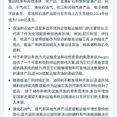
食品纸浆和其他液体、农产品、金属矿石和预制金属产品、药
品、干气化工、液化石油气、化工和其他气体产品、电子和数
字设备等。 原油和石油产品部分在市场上占主导地位,2024年价
值为7.648亿美元。
原油和石油产品是多边环境协定驳船运输部门的主要部分,它
代表了作为全球能源枢纽的各区域。 例如,尼日利亚、伊拉
克、埃及广泛使用驳船作为经济的散装运输工具,从内陆生产
地点、炼油厂和跨装卸码头大量运送原油、精炼燃料和石化
原料。
对于希望以有效方式运输原油和自然资源的集团来说,Barges
提供了一个可靠和负担得起的替代方案,因为它们不具备管道
或铁路系统的能力,而且它们能够明智和可靠地运送数量惊人
的液体产品,是MEA驳船运输市场的基础功能。
随着炼油厂的持续扩张、油田的不断发现和开发,以及该区域
燃料的持续消费,驳船作为运输工具的可靠性和可用性得到了
提高。 除了储存和相关设施开发的资本需求外,多边环境协
定国家还渴望大量的运输系统,以能源出口支持它们的主要收
入来源。
液化石油气、煤气和其他气体产品是驳船运输中增长最快的
部分,因为该区域逐步过渡到更清洁的燃料和气体能源解决方