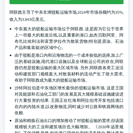
阿联酋主导了中东非洲驳船运输市场,2024年市场份额约为35%,
收入为3.843亿美元。
中东最大的驳船运输市场位于阿联酋. 这是因为它位于世界
上一些最大的航道沿线,以及重要的港口,如杰贝勒阿里、阿
布扎比哈利法和富贾伊拉作为散装货物(特别是原油、石油
产品和集装箱)的区域中心。
由于驳船是港口内和沿海物流的一个成本较低的选择,加上广
泛的基础设施,现代港口设施以及全球航运公司的存在,阿联
酋仍然是驳船运输的最大区域市场. 另外,阿联酋各类工业活
动和建筑部门规模庞大,对散装材料的流动产生了很大需求,
有助于阿联酋成为最大的驳船运输市场。
沙特阿拉伯是中东地区增长最快的驳船运输市场. 这是王国
对其能源和石油化工部门的发展及其大规模基础设施建设进
行大量投资的结果. 王国正在红海和阿拉伯湾开发包括港口
在内的内陆水道,以改善物流,同时减少对公路和铁路网络的
依赖.
原油和精炼石油出口的增加推动了对驳船运输的需求,但该国
规模较大的工业和建筑项目也大幅增加。 《2030年远景规