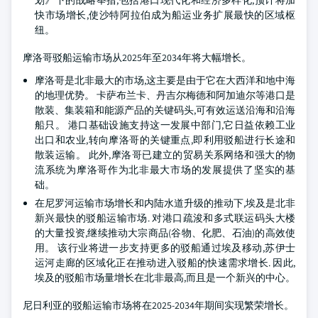
划》下的战略举措,包括港口现代化和经济多样化,预计将加
快市场增长,使沙特阿拉伯成为船运业务扩展最快的区域枢
纽。
摩洛哥驳船运输市场从2025年至2034年将大幅增长。
摩洛哥是北非最大的市场,这主要是由于它在大西洋和地中海
的地理优势。 卡萨布兰卡、丹吉尔梅德和阿加迪尔等港口是
散装、集装箱和能源产品的关键码头,可有效运送沿海和沿海
船只。 港口基础设施支持这一发展中部门,它日益依赖工业
出口和农业,转向摩洛哥的关键重点,即利用驳船进行长途和
散装运输。 此外,摩洛哥已建立的贸易关系网络和强大的物
流系统为摩洛哥作为北非最大市场的发展提供了坚实的基
础。
在尼罗河运输市场增长和内陆水道升级的推动下,埃及是北非
新兴最快的驳船运输市场. 对港口疏浚和多式联运码头大楼
的大量投资,继续推动大宗商品(谷物、化肥、石油)的高效使
用。 该行业将进一步支持更多的驳船通过埃及移动,苏伊士
运河走廊的区域化正在推动进入驳船的快速需求增长. 因此,
埃及的驳船市场量增长在北非最高,而且是一个新兴的中心。
尼日利亚的驳船运输市场将在2025-2034年期间实现繁荣增长。