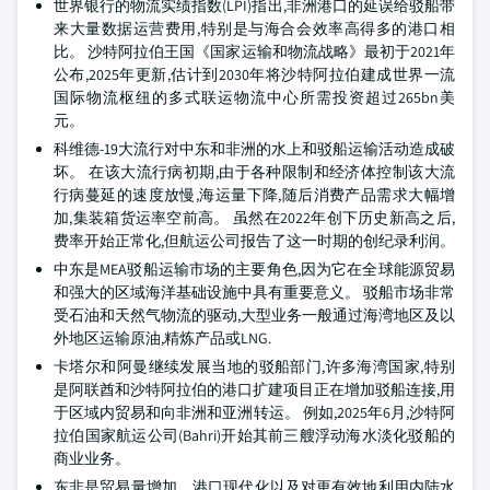
世界银行的物流实绩指数(LPI)指出,非洲港口的延误给驳船带
来大量数据运营费用,特别是与海合会效率高得多的港口相
比。 沙特阿拉伯王国《国家运输和物流战略》最初于2021年
公布,2025年更新,估计到2030年将沙特阿拉伯建成世界一流
国际物流枢纽的多式联运物流中心所需投资超过265bn美
元。
科维德-19大流行对中东和非洲的水上和驳船运输活动造成破
坏。 在该大流行病初期,由于各种限制和经济体控制该大流
行病蔓延的速度放慢,海运量下降,随后消费产品需求大幅增
加,集装箱货运率空前高。 虽然在2022年创下历史新高之后,
费率开始正常化,但航运公司报告了这一时期的创纪录利润。
中东是MEA驳船运输市场的主要角色,因为它在全球能源贸易
和强大的区域海洋基础设施中具有重要意义。 驳船市场非常
受石油和天然气物流的驱动,大型业务一般通过海湾地区及以
外地区运输原油,精炼产品或LNG.
卡塔尔和阿曼继续发展当地的驳船部门,许多海湾国家,特别
是阿联酋和沙特阿拉伯的港口扩建项目正在增加驳船连接,用
于区域内贸易和向非洲和亚洲转运。 例如,2025年6月,沙特阿
拉伯国家航运公司(Bahri)开始其前三艘浮动海水淡化驳船的
商业业务。
东非是贸易量增加、港口现代化以及对更有效地利用内陆水