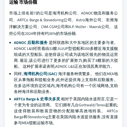
运输 市场份额
市场上排名前7的公司是海湾机构公司、ADNOC物流和服务公
司、ARTCo Barge & Stevedoring公司、Astro海外公司、非洲海
洋解决方案公司、CMA CGM公司和A.P. Moller - Maersk公司。 这
些公司在2024年持有约36%的市场份额.
ADNOC 后勤和服务
是阿联酋和大中东地区的主要参与者。
ADNOC L&S经营着由31艘JUJUP型驳船和100多艘近海支援舰
组成的大型船队. 这使得该公司成为该地区领先的物流运营
商. 最近,该公司进行了更多的扩展努力,购买了8艘新的大驳
船。 这种扩展承诺表明,ADNOC L&S正在加强其离岸能力。
同样,
海湾机构公司(GAC)
海洋服务种类繁多。 他们在MEA地
区从事拖船和驳船业务,此外还提供海上支助和后勤服务。
在多边环境协定区域内,海湾机构公司有一个区域网络,支助
各种海洋和后勤业务。
ARTCo Barge & 史蒂夫多灵
相对于美国内陆水道而言,它是一
个更为专业的运营商。 它们拥有几台Gottwald/Terex起重机;
这使得散装和散装货物的分配能够高效地转装。 ARTCo
Barge和Stevedoring主要在美国内陆水道提供服务,没有直接
参与MEA驳船运输市场。