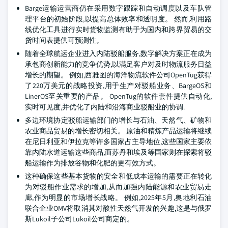
Barge运输运营商仍在采用数字跟踪和自动调度以及车队管
理平台的初始阶段,以提高总体效率和透明度。 然而,利用路
线优化工具进行实时货物监测有助于为国内和跨界贸易的交
货时间表提供可预测性。
随着全球航运企业进入内陆驳船服务,数字解决方案正在成为
承包商创新能力的竞争优势,以满足客户对及时物流服务日益
增长的期望。 例如,西雅图的海洋物流软件公司OpenTug获得
了220万美元的战略投资,用于生产对驳船业务、BargeOS和
LinerOS至关重要的产品。 OpenTug的软件套件提供自动化,
实时可见度,并优化了内陆和沿海商业驳船业的协调.
多边环境协定驳船运输部门的增长与石油、天然气、矿物和
农业商品贸易的增长密切相关。 原油和精炼产品运输将继续
在尼日利亚和伊拉克等许多国家占主导地位,这些国家主要依
靠内陆水道运输这些商品,而苏丹和埃及等国家则在探索将驳
船运输作为排放谷物和化肥的更有效方式。
这种确保这些基本货物的安全和低成本运输的需要正在转化
为对驳船作业需求的增加,从而加强内陆能源和农业贸易走
廊,作为明显的市场增长战略。 例如,2025年5月,奥地利石油
联合企业OMV将取消其对酸性天然气开发的兴趣,这是与俄罗
斯Lukoil子公司Lukoil公司商定的。