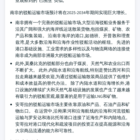
亚观察到的“巴围垦”类似,
南非的驳船运输市场预计将在2025-2034年期间实现巨大增长。
南非拥有一个完善的驳船运输市场,大型沿海驳船业务服务于
沿其广阔和强大的海岸线运送散装货物,包括煤炭、矿物、农
产品和集装箱。 沿南非海岸的港口,如德班、开普敦和理查
兹湾,是大多数沿海和沿海作业性驳船活动的枢纽。 先进的
港口基础设施、工业需求的多样性以及与物流网络的连接使
南非成为南部非洲最大的驳船运输市场。
此外,莫桑比克的驳船部分也由于煤炭、天然气和农业出口而
不断扩大。 此外,内陆水道和沿海航线,特别是赞比西河和贝
拉走廊越来越受欢迎,为通过驳船运输散装商品提供了低维护
和成本效益高的替代办法。 除了内陆水道和沿海增长外,港
口设施的继续扩大和天然气基础设施的发展也产生了越来越
有吸引力的驳船景观,最显著的是用于运输LNG和矿物。
安哥拉的驳船运输市场主要依靠原油和产品、石油产品和矿
物出口。 在运营中,沿刚果河和沿海航线的沿海和河流驳船
运输与罗安达和洛比托等港口连接了近海生产和内陆地点。
安哥拉对港口现代化和疏浚项目的投资正在提高能源和沿海
大宗商品流通的能力和可靠性。