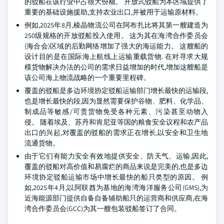
的驳船在该行业中占很大份额。 开放式驳船为本区域提供了
重要的基础设施援助,支持农业出口,并被用于运输原材料。
例如,2025年8月,棱晶物流公司在阿布扎比将其第一艘建造为
250级规格的开放驳船投入使用。 这为其在海湾合作委员会
(海合会)区域的后勤网络增加了强大的海运能力。 这艘船的
设计目的是在国际海上航线上运输重载货物. 在对寻求大规
模货物解决办法的公司的需求日益增加的时代,增加这艘船是
该公司海上物流战略的一个重要里程碑。
覆盖的驳船是多边环境协定驳船运输部门增长最快的运输段,
也是增长最快的段,因为显然需要保护谷物、肥料、化学品、
制成品等敏感/可贵货物免受各种元素、污染甚至动物入
侵。 随着埃及、苏丹和肯尼亚等国的粮食安全议程和农产品
出口的兴起,对覆盖的驳船的需求正在增长,以安全和卫生地
流通货物。
由于它们有能力安全有效地提供安全、防天气、运输,因此,
覆盖的驳船对高价值和易腐烂的商品来说是完美的,也是多边
环境协定驳船运输市场中增长最快的船只类型的原因。 例
如,2025年4月,以阿联酋为基地的海湾海洋服务公司(GMS),为
近海能源部门提供自备自备辅助船只的运营商和供应商,在海
湾合作委员会(GCC)为其一艘包装驳船签订了合同。