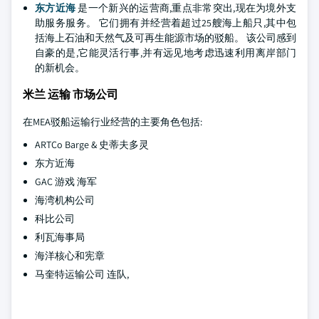
东方近海
是一个新兴的运营商,重点非常突出,现在为境外支
助服务服务。 它们拥有并经营着超过25艘海上船只,其中包
括海上石油和天然气及可再生能源市场的驳船。 该公司感到
自豪的是,它能灵活行事,并有远见地考虑迅速利用离岸部门
的新机会。
米兰 运输 市场公司
在MEA驳船运输行业经营的主要角色包括:
ARTCo Barge & 史蒂夫多灵
东方近海
GAC 游戏 海军
海湾机构公司
科比公司
利瓦海事局
海洋核心和宪章
马奎特运输公司 连队,