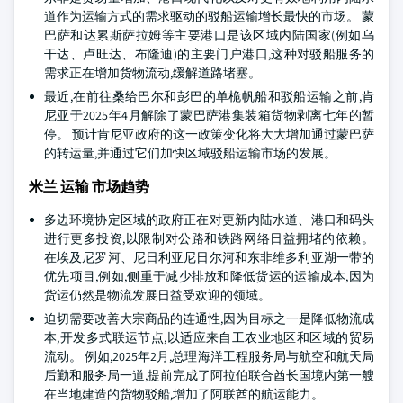
道作为运输方式的需求驱动的驳船运输增长最快的市场。 蒙
巴萨和达累斯萨拉姆等主要港口是该区域内陆国家(例如乌
干达、卢旺达、布隆迪)的主要门户港口,这种对驳船服务的
需求正在增加货物流动,缓解道路堵塞。
最近,在前往桑给巴尔和彭巴的单桅帆船和驳船运输之前,肯
尼亚于2025年4月解除了蒙巴萨港集装箱货物剥离七年的暂
停。 预计肯尼亚政府的这一政策变化将大大增加通过蒙巴萨
的转运量,并通过它们加快区域驳船运输市场的发展。
米兰 运输 市场趋势
多边环境协定区域的政府正在对更新内陆水道、港口和码头
进行更多投资,以限制对公路和铁路网络日益拥堵的依赖。
在埃及尼罗河、尼日利亚尼日尔河和东非维多利亚湖一带的
优先项目,例如,侧重于减少排放和降低货运的运输成本,因为
货运仍然是物流发展日益受欢迎的领域。
迫切需要改善大宗商品的连通性,因为目标之一是降低物流成
本,开发多式联运节点,以适应来自工农业地区和区域的贸易
流动。 例如,2025年2月,总理海洋工程服务局与航空和航天局
后勤和服务局一道,提前完成了阿拉伯联合酋长国境内第一艘
在当地建造的货物驳船,增加了阿联酋的航运能力。