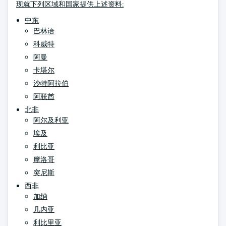
现就下列区域和国家提供上述资料:
中东
巴林语
科威特
阿曼
卡塔尔
沙特阿拉伯
阿联酋
北非
阿尔及利亚
埃及
利比亚
摩洛哥
突尼斯
西非
加纳
几内亚
利比里亚