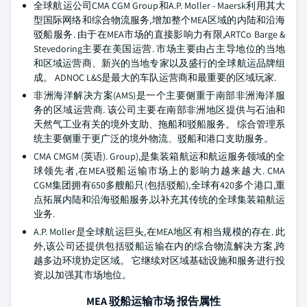
全球航运公司CMA CGM Group和A.P. Moller - Maersk利用其大
型国际网络和综合物流服务,增加整个MEA区域的内陆和沿海
驳船服务. 由于在MEA市场的直接影响力有限,ARTCo Barge &
Stevedoring主要在美国运营. 市场主要由占主导地位的当地
和区域运营商、新兴的当地专家以及盛行的全球航运品牌组
成。 ADNOC L&S是最大的车队运营商和最重要的区域玩家.
非洲海洋解决方案(AMS)是一个主要侧重于南部非洲海洋服
务的区域运营商. 该公司主要在南部非洲地区提供与石油和
天然气工业有关的境外支助、拖船和驳船服务。 综合管理系
统主要侧重于更广泛的境外物流、驳船和港口支助服务。
CMA CMGM (英语). Group),是集装箱航运和航运服务领域的全
球领先者,在MEA驳船运输市场上的影响力越来越大. CMA
CGM集团拥有650多艘船只(包括驳船),全球有420多个港口,重
点拓展内陆和沿海驳船服务,以补充其传统的全球集装箱航运
业务.
A.P. Moller是全球航运巨头,在MEA地区有相当规模的存在. 此
外,该公司还提供包括驳船运输在内的综合物流解决方案,跨
越多边环境协定区域。 它继续对区域基础设施和服务进行投
资,以加强其市场地位。
MEA 驳船运输市场 报告属性