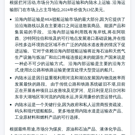
根据拦河活动,市场分为沿海内部运输和内陆水上运输. 沿海运
输部门在市场上占主导地位,2024年价值为13亿美元。
沿海内部运输是MEA驳船运输市场的最大部分,因为它提供了
沿沿海路线以及在主要港口之间运送散装商品、能源产品和
集装箱的手段。 沿海内部运输利用既有海岸线,将在阿联
酋、沙特阿拉伯和埃及的可行地点发展港口基础设施,并在指
示性多边环境协定区域不作广泛的内陆水道改善的情况下促
进运输。 它对于依赖沿海内部驳船运输将近海石油和天然气
生产设施与炼油厂和出口终端连接起来的能源生产国来说是
一种必不可少的运输方式。 沿海内部运输是主要的沿海方
式,使用比公路和铁路运输更便宜处理大型货运的船只。
内陆水运是因日益重视利用河流和湖泊发展国内物流效率而
发展最快的路段。 由于传统公路和铁路系统破旧不堪,目前
正在开展各种项目,以改善埃及尼罗河、尼日利亚尼日尔河和
东非大湖地区等河流的内陆水运,并采用廉价的货运替代品。
内陆水运是一个关键行业,因为政府和私人运营商投资疏浚、
码头和现代驳船船队。 更多地使用内陆水道是运输农产品、
工业原材料和燃料产品的可行选择。
根据最终用途,市场分为煤炭、原油和石油产品、液体化学品、