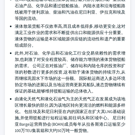
石油产品、化学品和通过驳船炼油。 内陆水道和沿海驳船路
线被用于便利原油、柴油和汽油在尼日利亚、伊拉克和埃及
等国的流动。
液体散装货船不仅效率高,而且成本低得多,移动更安全,这对
满足工业作业的需求和不断提供出口和能源供应十分重要。
液体货物的运输是本区域能源供应链的流动性和遗产的重要
组成部分。
此外,对石油、化学品和石油化工行业交易依赖性的需求增
加,也刺激了对安全程度较高、储存能力增强的液体货物驳船
的需求。 公司正在对炼油厂、储存站和内陆仓库的投资和扩
张的秒数进行更多的投资,这有助于液体货物的持续浮力,从
而继续巩固水下市场的这一份额。 国际航运商进入多边环境
协定市场的进展以及当地运营商更新其船队,液态货物继续有
保证的基础,能够维持驳船运输的总体收入。
由液化天然气和液化石油气为主的天然气正在发展成为该地
区增长最快的部分,因为该地区转向更清洁的燃料和能源多样
化。 包括埃及和尼日利亚在内的国家正在扩大其LNG基础设
施,并使用驳船进行短程运输,前往码头和区域中心。 尼日利
亚Barge运营商协会(BOAN)成员每年从拉各斯港口运输至少
100万TEU集装箱和大约50万吨一般货物。