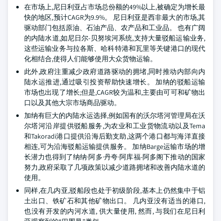
在市场上,尼日利亚占市场总份额的49%以上,被确定为增长最
快的地区,预计CAGR为9.9%。 尼日利亚是西非最大的市场,其
驱动部门包括原油、石油产品、农产品和工业品。 也有广阔
的内陆水道,如尼日尔-贝努埃河系统,支持大量驳船运输业务,
这些运输业务与拉各斯、哈科特港和瓦里等关键港口的现代
化相结合,使得人们能够使用大众货物运输。
此外,政府注重减少政府道路驱动的拥堵,同时推动内部向内
陆水运推进,通过吸引投资帮助快速增长。 加纳的驳船运输
市场也出现了增长;但是,CAGR较为温和,主要由可可和矿物出
口以及其他大宗市场商品驱动。
加纳有巨大的内陆水运选择,例如国有的沃尔塔河管理局在沃
尔塔河沿岸提供驳船服务,为农业和工业货物流动以及Tema
和Takoradi港口提供沿海后勤支助,这两个港口都与海洋直接
相连,可为沿海驳船运输提供服务。 加纳Barge运输市场的增
长潜力也得到了纳纳·阿多·丹夸·阿库福-阿多阁下推动的国家
努力,政府采取了几项政策以减少道路拥堵和改善内陆水道的
使用。
同样,在几内亚,驳船段也处于初级阶段,基本上仍然集中于铝
土出口、铁矿石和其他矿物出口。 几内亚没有适当的港口,
也没有开发的内河水道, 供大量使用, 然而, 与我们在尼日利