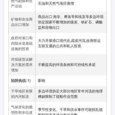
然气勘探和生
石油和天然气项目激增
产活动
商品出口 南非、摩洛哥和埃及等多边环境
矿物和农业商
协定国家不断增加的煤炭、铁矿石、磷酸
品出口增加
盐和谷物出口
政府对港口和
大力开展港口现代化,疏浚河流,改善联运
内陆水道基础
互联互通的公共和私人投资.
设施的投资
对低碳货运解
决方案的需求
不断提高的环境条例和可持续性承诺
增加
陷阱挑战( T)
影响
干旱地区有限
多边环境协定大部分地区常年河流的地理
的内河航道
稀缺限制了驳船作业范围
气候变化的脆
季节性变化、干旱和洪水事件可能扰乱驳
弱性和水位波