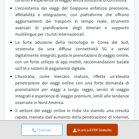
L'ecosistema dei viaggi del Giappone enfatizza precisione,
affidabilità e integrazione, con piattaforme che offrono
aggiornamenti dei trasporti in tempo reale, strumenti
avanzati di pianificazione degli itinerari e supporto
multilingue per i turisti internazionali.
La forte adozione della tecnologia in Corea del Sud,
sostenuta da una diffusa connettività 5G e servizi
digitalmente integrati, guida le prenotazioni di viaggio online,
con un forte utilizzo di app mobili, raccomandazioni basate
sull'IA e sistemi di pagamento digitale.
L'Australia, come mercato maturo, riflette un'elevata
penetrazione dei viaggi online con una forte domanda di
prenotazioni per viaggi a lungo raggio, servizi di viaggio
integrati e esperienze di viaggio premium, simili alle tendenze
osservate in Nord America.
Il settore dei viaggi online in India sta vivendo una crescita
rapida, trainata dall'aumento della penetrazione di Internet,
dal reddito disponibile in crescita, dall'espansione delle
compagnie aeree low cost e dalla forte adozione di
Chiamaci
Scarica Il PDF Gratuito
piattaforme di prenotazione basate su mobile come