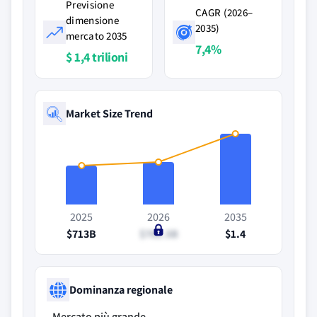
Previsione
CAGR (2026–
dimensione
2035)
mercato 2035
7,4%
$ 1,4 trilioni
Market Size Trend
2025
2026
2035
$713B
$761.5B
$1.4
Dominanza regionale
Mercato più grande