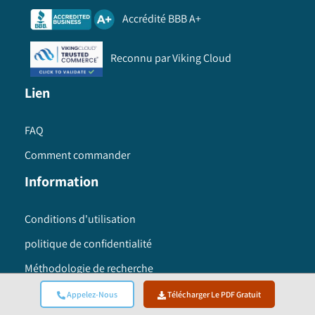
Accrédité BBB A+
Reconnu par Viking Cloud
Lien
FAQ
Comment commander
Information
Conditions d'utilisation
politique de confidentialité
Méthodologie de recherche
Siège social mondial
Appelez-Nous
Télécharger Le PDF Gratuit