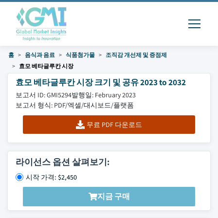
홈
음식과 음료
식품첨가물
조직감 개선제 및 증점제
효모 베타글루칸 시장
효모 베타글루칸 시장 크기 및 공유 2023 to 2032
보고서 ID: GMI5294
발행일: February 2023
보고서 형식: PDF/엑셀/대시보드/플랫폼
무료 PDF 다운로드
라이선스 옵션 살펴보기:
시작 가격: $2,450
지금 구매