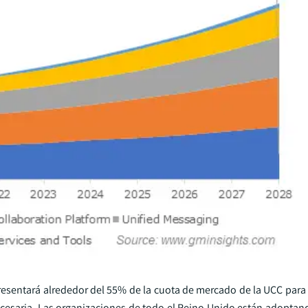
resentará alrededor del 55% de la cuota de mercado de la UCC para
necesaria. Las organizaciones de todo el Reino Unido están adoptan