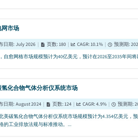
电网市场
布日期
:
July 2026
|
页数
:
180
|
CAGR:
10.1
%
|
预测期
:
202
年，自愈网格市场规模预计为40亿美元，预计在2026至2035年间将以
碳氢化合物气体分析仪系统市场
布日期
:
August 2024
|
页数
:
124
|
CAGR:
4.9
%
|
预测期
:
2
5年北美碳氢化合物气体分析仪系统市场规模预计为4.354亿美元，预计
格的工业排放法规与标准推动。...