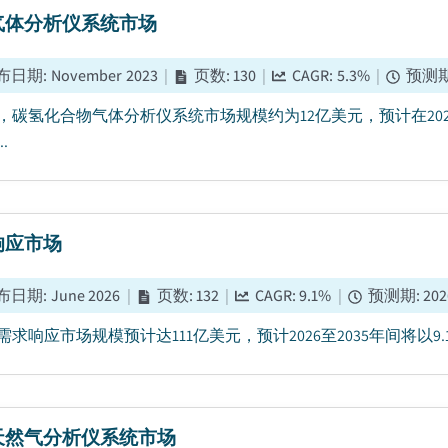
气体分析仪系统市场
布日期
:
November 2023
|
页数
:
130
|
CAGR:
5.3
%
|
预测
5年，碳氢化合物气体分析仪系统市场规模约为12亿美元，预计在2026
.
响应市场
布日期
:
June 2026
|
页数
:
132
|
CAGR:
9.1
%
|
预测期
:
202
年需求响应市场规模预计达111亿美元，预计2026至2035年间将以9
天然气分析仪系统市场