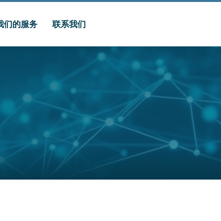
我们的服务
联系我们