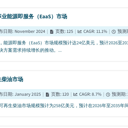
业能源即服务（EaaS）市场
布日期
:
November 2024
|
页数
:
125
|
CAGR:
11.1
%
|
预测
5年，能源即服务（EaaS）市场规模预计达24亿美元，预计2026至
决方案需求持续增长的推动。...
生柴油市场
布日期
:
January 2025
|
页数
:
120
|
CAGR:
8.7
%
|
预测期
:
年可再生柴油市场规模预计为258亿美元，预计在2026年至2035年间