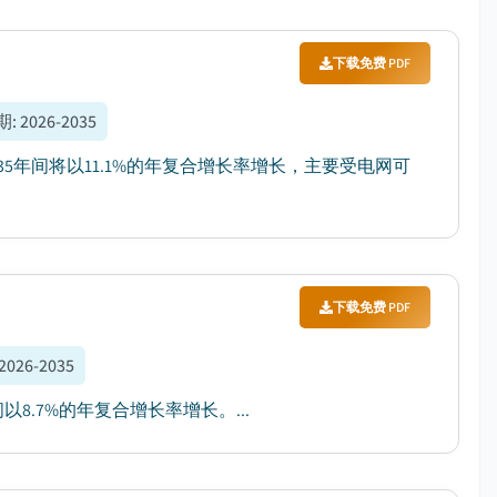
下载免费 PDF
期
:
2026-2035
2035年间将以11.1%的年复合增长率增长，主要受电网可
下载免费 PDF
2026-2035
以8.7%的年复合增长率增长。...