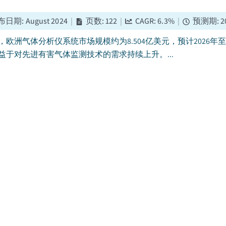
布日期
:
August 2024
|
页数
:
122
|
CAGR:
6.3
%
|
预测期
:
2
年，欧洲气体分析仪系统市场规模约为8.504亿美元，预计2026年至
益于对先进有害气体监测技术的需求持续上升。...
电子汽油市场
布日期
:
September 2024
|
页数
:
129
|
CAGR:
27.5
%
|
预
5年，欧洲电子汽油市场规模约为10亿美元，预计在2026至2035
速推动。...
煤油市场