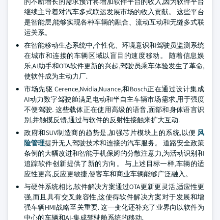
的不断增长的需求预计将增加软件平台的收入,因为软件平台
继续主导着对汽车多式联运发展市场的收入贡献。 这些平台
是智能层,能够实现各种车辆的融合、流动互动和无缝多式联
运关系。
在智能移动生态系统中,个性化、环境意识和驾驶员监测系统
在城市和连接的车辆区域以盲目的速度移动。 随着信息娱
乐,AI助手和OTA软件更新的兴起,驾驶员乘车体验发生了革命,
使软件成为主动力厂.
市场先驱 Cerence,Nvidia,Nuance,和Bosch正在通过设计集成
AI动力数字驾驶舱满足电动和半自主车辆市场需求,用于强度
不便驾驶. 这些载体正在使用高级的语音,面部和身体语言识
别,并触摸反馈,通过与软件的反射性接触来扩大互动.
政府和SUV制造商的趋势是,加强芯片模块上的系统,以便
风
险管理
提升无人驾驶技术和连接的汽车服务。 道路安全政策
条例的大幅改进和智能手机保姆的分散注意力,为活动识别和
追踪软件创新提供了新的方向。 与上述目标一样,车辆的适
应性更高,反应更敏捷,使客车和商业车辆能够广泛融入。
与硬件系统相比,软件解决方案通过OTA更新更灵活,适应性更
强,而且具有交叉兼容性,这使得软件解决方案对于发展和增
强车辆HMI战略至关重要. 这一变化还补充了业界向以软件为
中心的车辆和AI-集成驾驶舱系统的移动.