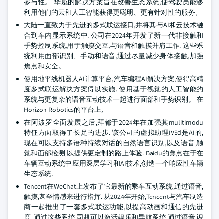
参与性。 华威的解决方案旨在改善生态系统,使驾驶员能够
利用他们的云和人工智能获得更聪明、更有针对性的服务。
大陆一直致力于先进的多式联运接口,并将其与AI和云技术融
合到车内显示系统中. 公司在2024年开发了新一代非接触和
手势控制系统,用于触摸交互,与语音和触摸并肩工作. 这些系
统利用面部识别、手动和语音,通过尽量减少身体接触,加强
焦点和安全。
使用地平线机器人AI计算平台,汽车编程AI解决方案,使得高精
度多式联运解决方案得以实施. 使用基于视觉的人工智能的
系统与更复杂的语音互动技术一起进行面部和手势识别。 在
Horizon Robotics的平台上,
在阿波罗全面发展之后,拜都于2024年在加强其mulitimodu
特征方面取得了长足的进步. 该公司的虚拟助理IVEd是AI的,
现在可以支持多语种持续对话的自然语言识别,以及语音,触
觉和面部检测,以提供更定制的路上体验. Baidu的焦点在于在
车辆互动系统中应用深层学习和AI技术,创造一个响应性车辆
生态系统.
Tencent在WeChat上发布了它最新的乘车互动系统,通过语音,
触摸,甚至情感来进行指挥. 从2024年开始,Tencent与汽车制造
商一起推出了一套多式联运功能,以提高动画和通信的先进
度. 通过这些系统,司机可以激活娱乐和导航系统,通过语音,识