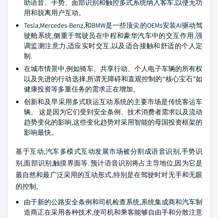
助语音、手势、面部识别和触控多式系统纳入客车,以便无功
用和脱离用户互动。
Tesla,Mercedes-Benz,和BMW是一些顶尖的OEMs安装AI驱动驾
驶舱系统,侧重于驾驶员在中程和豪华汽车中的交互作用,强
调监测注意力,适应实时交互,以及适合接触和舒适的个人定
制.
在城市情景中,例如骑车、共享行动、个人电子车辆的所有权
以及先进的行动选择,所谓无障碍和直观控制的“核心宝石”如
健康投资等多重任务的需求正在增加。
创新和及早采用多式联运互动系统的主要市场是传统客运车
辆。 这是因为它们受到安全条例、技术消费者需求以及流动
趋势变化的影响,这些变化趋势对采用智能的母国投资框架的
影响最快。
基于互动,汽车多模式互动发展市场被分割成语音识别,手势识
别,面部识别,触摸界面等. 预计语音识别将占主导地位,因为它是
最自然和最广泛采用的互动形式,特别是在驾驶时对无手和无眼
的控制。
由于新的公路安全条例和司机检查系统,系统集成商和汽车制
造商正在采用各种技术,使司机和乘客能够自由手和分散注意