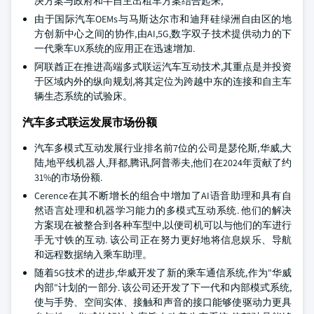
决方案与政府和半自主出租车方案结合起来,
由于国际汽车OEMs与马斯达尔市和迪拜硅绿洲自由区的地
方创新中心之间的协作,由AI,5G,数字双子技术提供动力的下
一代乘车UX系统的应用正在迅速增加.
阿联酋正在推进高端多式联运汽车互动技术,其重点是并投资
于区域内外的纵向规划,将其定位为跨越中东的连接和自主车
辆生态系统的试验床。
汽车多式联运发展市场份额
汽车多模式互动发展行业排名前7位的公司是瑟伦斯,华威,大
陆,地平线机器人,拜都,腾讯,阿普蒂夫,他们在2024年贡献了约
31%的市场份额.
Cerence在其不断增长的组合中增加了AI语音助理和具有自
然语言处理和机器学习能力的多模式互动系统. 他们的解决
方案现在被整合到各种车型中,以便司机可以与他们的车进行
手无寸铁的互动. 该公司正在努力更好地将信息娱乐、导航
和远程数据纳入乘车助理。
随着5G技术的进步,华威开发了新的乘车通信系统,作为"华威
内部"计划的一部分. 该公司还开发了下一代和内部模式系统,
使与手势、空间实体、接触和声音的接口能够使驱动力更具