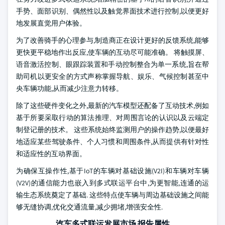
手势、面部识别、偶然性以及触觉界面技术进行控制,以便更好
地发展直觉用户体验。
为了改善骑手的心理参与,制造商正在设计更好的反馈系统,能够
更快更平稳地作出反应,使车辆的互动尽可能准确。 将触摸屏、
语音激活控制、眼跟踪装置和手动控制整合为单一系统,旨在帮
助司机以更安全的方式声称掌握导航、娱乐、气候控制甚至中
央车辆功能,从而减少注意力转移。
除了这些硬件变化之外,最新的汽车模型还配备了互动技术,例如
基于所要采取行动的算法推理、对周围言论的认识以及云端定
制登记册的技术。 这些系统始终监测用户的操作趋势,以便最好
地适应某些驾驶条件、个人习惯和周围条件,从而提供有针对性
和适应性的互动界面。
为确保互操作性,基于IoT的车辆对基础设施(V2I)和车辆对车辆
(V2V)的通信能力也嵌入到多式联运平台中,为更智能,连通的运
输生态系统奠定了基础. 这些特点使车辆与周边基础设施之间能
够无缝协调,优化交通流量,减少拥堵,增强安全性.
汽车多式联运发展市场 报告属性