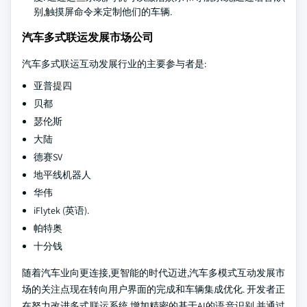
别,触摸屏命令来定制他们的车辆.
汽车多式联运发展市场公司
汽车多式联运互动发展行业的主要参与者是:
亚普提四
贝都
瑟伦斯
大陆
德赛SV
地平线机器人
华伟
iFlytek (英语).
帕特奥
十分钱
随着汽车业向更连接,更智能的时代迈进,汽车多模式互动发展市
场的关注点现在转向用户界面的完成和车辆集成优化. 开发者正
在努力改进多式联运系统,增加精密的基于AI的语音识别,并通过