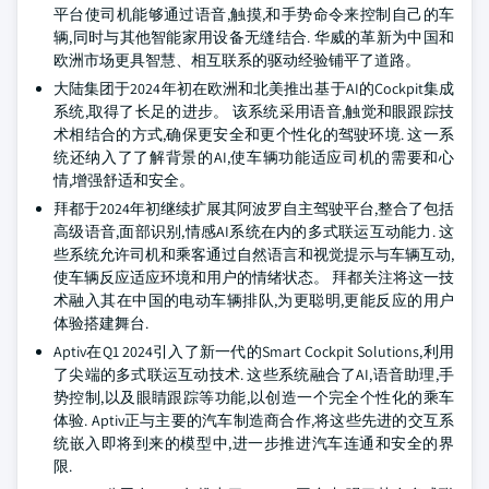
平台使司机能够通过语音,触摸,和手势命令来控制自己的车
辆,同时与其他智能家用设备无缝结合. 华威的革新为中国和
欧洲市场更具智慧、相互联系的驱动经验铺平了道路。
大陆集团于2024年初在欧洲和北美推出基于AI的Cockpit集成
系统,取得了长足的进步。 该系统采用语音,触觉和眼跟踪技
术相结合的方式,确保更安全和更个性化的驾驶环境. 这一系
统还纳入了了解背景的AI,使车辆功能适应司机的需要和心
情,增强舒适和安全。
拜都于2024年初继续扩展其阿波罗自主驾驶平台,整合了包括
高级语音,面部识别,情感AI系统在内的多式联运互动能力. 这
些系统允许司机和乘客通过自然语言和视觉提示与车辆互动,
使车辆反应适应环境和用户的情绪状态。 拜都关注将这一技
术融入其在中国的电动车辆排队,为更聪明,更能反应的用户
体验搭建舞台.
Aptiv在Q1 2024引入了新一代的Smart Cockpit Solutions,利用
了尖端的多式联运互动技术. 这些系统融合了AI,语音助理,手
势控制,以及眼睛跟踪等功能,以创造一个完全个性化的乘车
体验. Aptiv正与主要的汽车制造商合作,将这些先进的交互系
统嵌入即将到来的模型中,进一步推进汽车连通和安全的界
限.