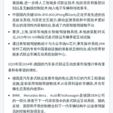
展战略,进一步将人工智能多式联运技术,包括语音和脸部识
别以及无触摸控制技术,纳入电子车辆和传统客车。
中国国内关键OEMs BYD,NIO,XPeng和Geely正在开发先进的信
息娱乐系统,与语音交互能力,驱动监测系统和中国技术爱好
受众的浸润性内容相结合,形成了内部智能驾驶舱平台.
重庆,上海,深圳等地推出智能驾驶舱系统,本地政策配对试
点,2023年5G-V2X响应式多式联运车辆界面互动试验.
通过将智能驾驶舱设计与大众市场AI芯片,乘车操作系统,HMI
软件工程的专有中国基础设施的准备状态相结合,成为世界智
能多式联运车辆互动系统创新中心。
2025年至2034年,德国的汽车多式联运互动发展市场预计将有显
著和有希望的增长。
德国是汽车多式联运发展市场的焦点,因为它的汽车工程基础
设施,提前采用智能驾驶舱技术,AI应用到溢价车辆段,并在车
辆生态系统内使用AI.
BMW、Mercedes-Benz、Audi和Volkswagen是德国OEM公司
的一部分,将基于下一代语音指令的多式联运互动系统、随机
反馈、面部和手势控制整合到下一代车辆结构中,以改善驾驶
员的经验和加强安全。