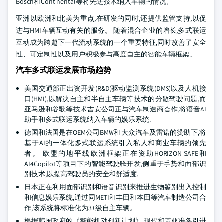
Bosch和Continental等将先进技术纳入车辆的情况。
亚洲以欧洲和北美为重点,在研发的同时,还提供监管支持,以促
进与HMI车辆互动有关的服务。 随着混合企业的增长,多式联运
互动成为跨越下一代流动系统的一个重要特征,同时改善了安全
性、可定制性以及用户积极参与高度自主的智能车辆框架。
汽车多式联运发展市场趋势
美国交通部正出资开发(R&D)驱动监测系统(DMS)以及人机接
口(HMI),以解决自主和半自主车辆等技术的分散驾驶问题,而
亚马逊和谷歌等技术吉安公司正与汽车制造商合作,将语音AI
助手和多式联运系统纳入车辆的娱乐系统.
德国和法国是在OEM公司BMW和大众汽车及雷诺的赞助下,将
基于AI的一体化多式联运系统引入私人和商业车辆的领先
者。 欧盟的地平线欧洲框架正在资助HORIZON-SAFE和
AI4Copilot等项目下的智能驾驶舱开发,侧重于手势和面部识
别技术,以提高驾驶员的安全和舒适度.
日本正在利用面部识别和语音识别来推进生物鉴别出入控制
和信息娱乐系统,通过同METI和丰田和本田等汽车制造公司合
作,该系统将标准化为3+级自主车辆。
根据韩国政府的《智能机动创新计划》,现代和基亚准备引进