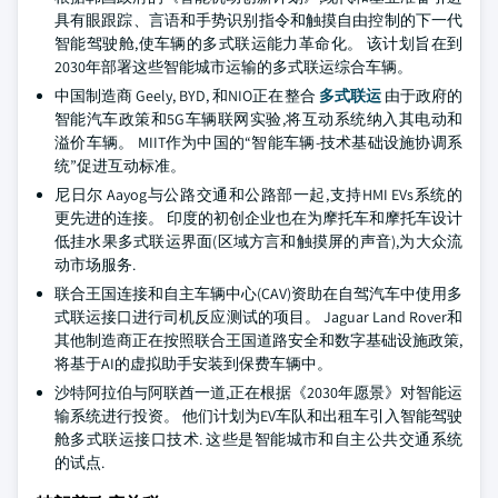
具有眼跟踪、言语和手势识别指令和触摸自由控制的下一代
智能驾驶舱,使车辆的多式联运能力革命化。 该计划旨在到
2030年部署这些智能城市运输的多式联运综合车辆。
中国制造商 Geely, BYD, 和NIO正在整合
多式联运
由于政府的
智能汽车政策和5G车辆联网实验,将互动系统纳入其电动和
溢价车辆。 MIIT作为中国的“智能车辆-技术基础设施协调系
统”促进互动标准。
尼日尔 Aayog与公路交通和公路部一起,支持HMI EVs系统的
更先进的连接。 印度的初创企业也在为摩托车和摩托车设计
低挂水果多式联运界面(区域方言和触摸屏的声音),为大众流
动市场服务.
联合王国连接和自主车辆中心(CAV)资助在自驾汽车中使用多
式联运接口进行司机反应测试的项目。 Jaguar Land Rover和
其他制造商正在按照联合王国道路安全和数字基础设施政策,
将基于AI的虚拟助手安装到保费车辆中。
沙特阿拉伯与阿联酋一道,正在根据《2030年愿景》对智能运
输系统进行投资。 他们计划为EV车队和出租车引入智能驾驶
舱多式联运接口技术. 这些是智能城市和自主公共交通系统
的试点.