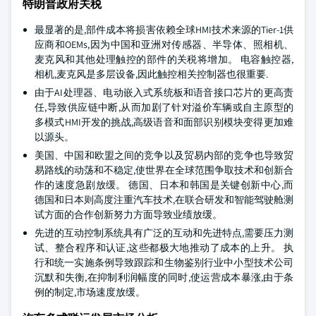
特朗普政府关税
最显著的是,部件成本将损害依赖全球HMI技术来源的Tier-1供
应商和OEMs,因为中国和亚洲对传感器、半导体、照相机、
麦克风和其他处理触控的部件的关税将增加。 电容触控器,
相机,麦克风是多层设备,因此触控相关控制器也很重要.
由于AI处理器、电动嵌入式系统板和语音接口芯片的更高责
任,导致供应链中断,从而加剧了针对溢价车辆或自主原型的
多模式HMI开发的挑战,高级语音和面部识别模块变得更加难
以源头。
美国、中国和欧盟之间的竞争以及贸易内部的竞争也导致贸
易路线的动荡和不稳定,使世界在全球范围争取技术和创新合
作的速度急剧放缓。 德国、日本和韩国是关键创新中心,而
德国和日本则高度注重汽车技术,在联合研发和智能驾驶舱测
试方面的合作创新努力方面导致业绩放缓。
先进的互动控制系统具有广泛的互动和先进特点,需要压力测
试、整合程序和认证,这些都极大地推动了成本的上升。 执
行和统一实施条例导致跟踪和生物鉴别行业中小型技术公司
沉默和失衡,在抑制利润幅度的同时,使运营成本暴涨,由于条
例的制定,市场速度放缓。