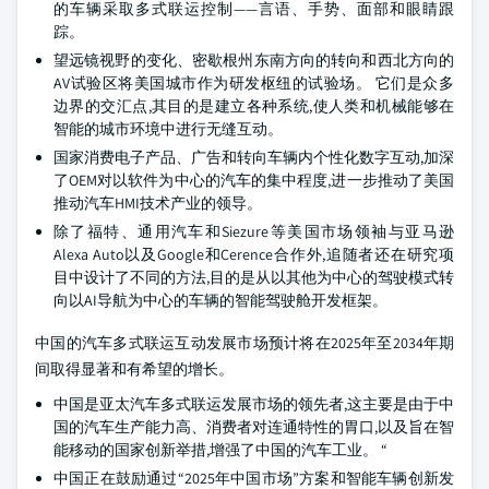
的车辆采取多式联运控制——言语、手势、面部和眼睛跟
踪。
望远镜视野的变化、密歇根州东南方向的转向和西北方向的
AV试验区将美国城市作为研发枢纽的试验场。 它们是众多
边界的交汇点,其目的是建立各种系统,使人类和机械能够在
智能的城市环境中进行无缝互动。
国家消费电子产品、广告和转向车辆内个性化数字互动,加深
了OEM对以软件为中心的汽车的集中程度,进一步推动了美国
推动汽车HMI技术产业的领导。
除了福特、通用汽车和Siezure等美国市场领袖与亚马逊
Alexa Auto以及Google和Cerence合作外,追随者还在研究项
目中设计了不同的方法,目的是从以其他为中心的驾驶模式转
向以AI导航为中心的车辆的智能驾驶舱开发框架。
中国的汽车多式联运互动发展市场预计将在2025年至2034年期
间取得显著和有希望的增长。
中国是亚太汽车多式联运发展市场的领先者,这主要是由于中
国的汽车生产能力高、消费者对连通特性的胃口,以及旨在智
能移动的国家创新举措,增强了中国的汽车工业。 “
中国正在鼓励通过“2025年中国市场”方案和智能车辆创新发