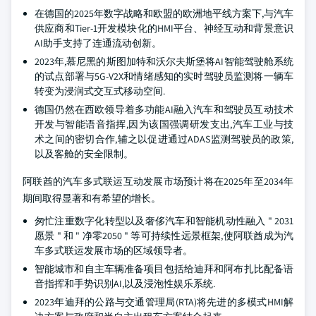
在德国的2025年数字战略和欧盟的欧洲地平线方案下,与汽车
供应商和Tier-1开发模块化的HMI平台、神经互动和背景意识
AI助手支持了连通流动创新。
2023年,慕尼黑的斯图加特和沃尔夫斯堡将AI智能驾驶舱系统
的试点部署与5G-V2X和情绪感知的实时驾驶员监测将一辆车
转变为浸润式交互式移动空间.
德国仍然在西欧领导着多功能AI融入汽车和驾驶员互动技术
开发与智能语音指挥,因为该国强调研发支出,汽车工业与技
术之间的密切合作,辅之以促进通过ADAS监测驾驶员的政策,
以及客舱的安全限制。
阿联酋的汽车多式联运互动发展市场预计将在2025年至2034年
期间取得显著和有希望的增长。
匆忙注重数字化转型以及奢侈汽车和智能机动性融入 " 2031
愿景 " 和 " 净零2050 " 等可持续性远景框架,使阿联酋成为汽
车多式联运发展市场的区域领导者。
智能城市和自主车辆准备项目包括给迪拜和阿布扎比配备语
音指挥和手势识别AI,以及浸泡性娱乐系统.
2023年迪拜的公路与交通管理局(RTA)将先进的多模式HMI解