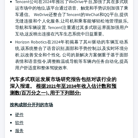
Tencent公司在2024年推出了WeDrive平台,加强了其在多式联
运市场中的地位,该平台通过语音、触觉和手势识别加强了乘
车通信。 WeDrive还整合了Tencent的WeChat和QQ平台,提供
无缝连接和个人化服务,让司机和乘客能够轻松地管理娱乐,
导航和车辆设置. Tencent注重通过其多式联运界面加强用户
互动,这反映出连接在汽车生态系统中日益重要。
Horizon Robotics在2024年初揭幕了其AI驱动的车辆互动系
统,该系统整合了语音识别,面部和手势控制,以及实时环境分
析,以改善安全和个性化. 公司的新解决方案侧重于基于面部
表情和语音指令,调整舱温或导航等车辆内任务自动化,提高
用户舒适度和整体驾驶效率.
汽车多式联运发展市场研究报告包括对该行业的
深入报道。
根据2021年至2034年收入估计数和预
测数(百万分之一), 用于下列部分:
按构成部分开列的市场
硬件
软件
服务