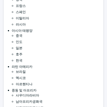
프랑스
스페인
이탈리아
러시아
아시아 태평양
중국
인도
일본
호주
한국
라틴 아메리카
브라질
멕시코
아르헨티나
중동 및 아프리카
사우디아라비아
남아프리카공화국