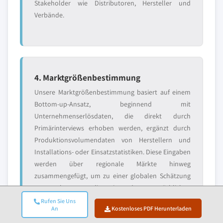
Stakeholder wie Distributoren, Hersteller und
Verbände.
4. Marktgrößenbestimmung
Unsere Marktgrößenbestimmung basiert auf einem
Bottom-up-Ansatz, beginnend mit
Unternehmenserlösdaten, die direkt durch
Primärinterviews erhoben werden, ergänzt durch
Produktionsvolumendaten von Herstellern und
Installations- oder Einsatzstatistiken. Diese Eingaben
werden über regionale Märkte hinweg
zusammengefügt, um zu einer globalen Schätzung
zu gelangen, die in der tatsächlichen
Branchenaktivität verankert bleibt.
Rufen Sie Uns
An
Kostenloses PDF Herunterladen