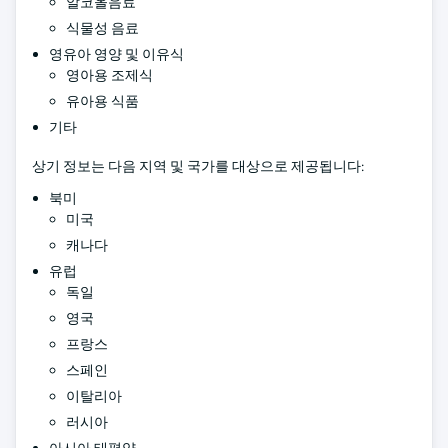
알코올음료
식물성 음료
영유아 영양 및 이유식
영아용 조제식
유아용 식품
기타
상기 정보는 다음 지역 및 국가를 대상으로 제공됩니다:
북미
미국
캐나다
유럽
독일
영국
프랑스
스페인
이탈리아
러시아