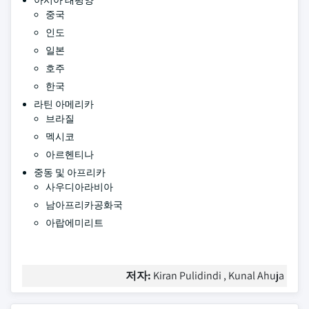
아시아 태평양
중국
인도
일본
호주
한국
라틴 아메리카
브라질
멕시코
아르헨티나
중동 및 아프리카
사우디아라비아
남아프리카공화국
아랍에미리트
저자:
Kiran Pulidindi , Kunal Ahuja