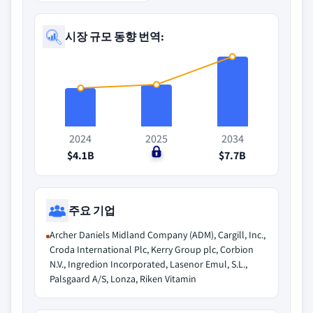
시장 규모 동향 번역:
2024
2025
2034
$4.1B
$0
$7.7B
주요 기업
Archer Daniels Midland Company (ADM), Cargill, Inc.,
Croda International Plc, Kerry Group plc, Corbion
N.V., Ingredion Incorporated, Lasenor Emul, S.L.,
Palsgaard A/S, Lonza, Riken Vitamin