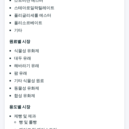
소르비탄 에스터
스테아로일락틸레이트
폴리글리세롤 에스터
폴리소르베이트
기타
원료별 시장
식물성 유화제
대두 유래
해바라기 유래
팜 유래
기타 식물성 원료
동물성 유화제
합성 유화제
용도별 시장
제빵 및 제과
빵 및 롤빵