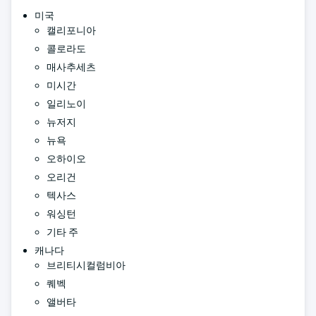
미국
캘리포니아
콜로라도
매사추세츠
미시간
일리노이
뉴저지
뉴욕
오하이오
오리건
텍사스
워싱턴
기타 주
캐나다
브리티시컬럼비아
퀘벡
앨버타