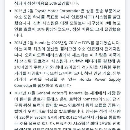
상되어 생산 비용을 50% 절감합니다.
2025년 2월 Toyota Motor Corporation은 상용 운송 부문에서
수소 도입 확대를 목표로 3세대 연료전지(FC) 시스템을 발표
했습니다. 신형 시스템은 이전 모델보다 내구성이 2배 높고
연료 효율이 20% 향상되었으며, 생산 비용도 크게 절감했습
니다.
2024년 2월 Honda는 2025년형 CR-V e: FCEV를 공개했습니다.
이는 미국 최초의 양산형 플러그인 수소 연료전지 전기차입
니다. 오하이오주 메리스빌에서 제조되는 이 차량은 미국에
서 생산된 연료전지 시스템과 17.7kWh 배터리를 결합해 총
270마일의 주행거리와 최대 29마일의 전기만을 사용한 주행
거리를 제공합니다. 또한 174마력 모터, 첨단 안전 기술, 외부
기기에 전력을 공급할 수 있는 Honda Power Supply
Connector를 탑재하고 있습니다
2023년 12월 General Motors와 Komatsu는 세계에서 가장 많
이 판매된 울트라 클래스 운반 트럭인 Komatsu의 930E 전기
구동 광산 트럭에 탑재할 수소 연료전지 동력 모듈을 공동 개
발하기 위한 파트너십을 발표했습니다. 양사는 정격 적재량
이 320톤인 930E에 GM의 HYDROTEC 연료전지 기술을 통합하
는 것을 목표로 합니다. 연료전지 시스템은 최대 2MW의 전력
을 생산할 것으로 예상되며, 대형 광산 운영을 위한 무배출 솔