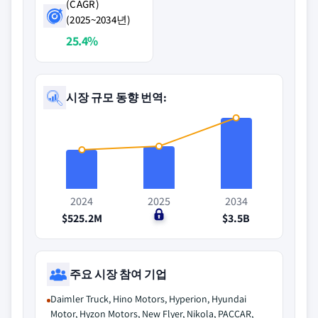
(CAGR)
(2025~2034년)
25.4%
시장 규모 동향 번역:
2024
2025
2034
$525.2M
$0
$3.5B
주요 시장 참여 기업
Daimler Truck, Hino Motors, Hyperion, Hyundai
Motor, Hyzon Motors, New Flyer, Nikola, PACCAR,