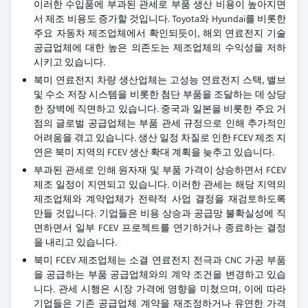
이러한 수입품에 부과된 관세로 부품 생산 비용이 높아지면
서 제조 비용도 증가할 것입니다. Toyota와 Hyundai를 비롯한
주요 자동차 제조업체에서 확인되듯이, 해외 연료전지 기술
공급업체에 대한 높은 의존도는 제조업체의 수익성을 저하
시키고 있습니다.
북미 연료전지 차량 생산업체는 고성능 연료전지 스택, 밸브
및 수소 저장 시스템을 비롯한 첨단 부품을 조달하는 데 상당
한 장벽에 직면하고 있습니다. 중국과 일본을 비롯한 주요 거
점의 글로벌 공급업체는 부품 관세 규정으로 인해 추가적인
어려움을 겪고 있습니다. 생산 일정 차질로 인한 FCEV 제조 지
연은 북미 지역의 FCEV 생산 확대 계획을 늦추고 있습니다.
부과된 관세로 인해 원자재 및 부품 가격이 상승하면서 FCEV
제조 일정이 지연되고 있습니다. 이러한 관세는 해당 지역의
제조업체와 계약업체가 전략적 사업 결정을 재검토하도록
만들 것입니다. 기업들은 비용 상승과 공급망 불확실성에 직
면하면서 일부 FCEV 프로젝트를 연기하거나 종료하는 결정
을 내리고 있습니다.
북미 FCEV 제조업체는 소결 연료전지 전극과 CNC 가공 부품
을 공급하는 부품 공급업체와의 계약 조건을 변경하고 있습
니다. 관세 시행은 시장 가격에 영향을 미쳤으며, 이에 따라
기업들은 기존 공급업체 계약을 재조정하거나 유연한 가격