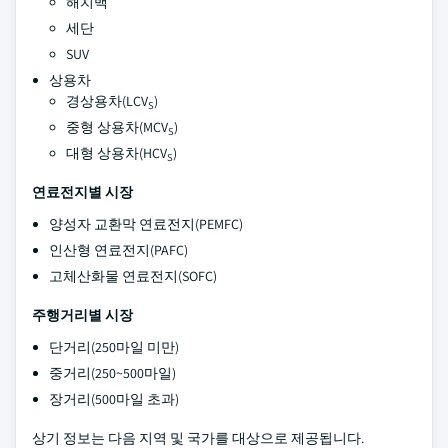
해치백
세단
SUV
상용차
경상용차(LCV
)
S
중형 상용차(MCV
)
S
대형 상용차(HCV
)
S
연료전지별 시장
양성자 교환막 연료전지(PEMFC)
인산형 연료전지(PAFC)
고체산화물 연료전지(SOFC)
주행거리별 시장
단거리(250마일 미만)
중거리(250~500마일)
장거리(500마일 초과)
상기 정보는 다음 지역 및 국가를 대상으로 제공됩니다.