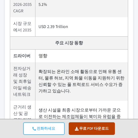
2026-2035
5.1%
CAGR
시장 규모
USD 2.39 Trillion
에서 2035
주요 시장 동향
드라이버
영향
전자상거
확장되는 온라인 소매 활동으로 인해 유통 센
래 성장
터, 물류 허브, 지역 화물 이동을 지원하기 위한
및 최후일
신뢰할 수 있는 풀 트럭로드 서비스 수요가 증
마일 배송
가하고 있습니다.
네트워크
근거리 생
생산 시설을 최종 시장으로부터 가까운 곳으
산 및 공
로 이전하는 제조업체들이 북미와 유럽을 중
급망 지역
심으로 국내 및 국경 간 트럭로드 운송량을 늘
화로 국내
전화하세요
무료 PDF 다운로드
리고 있습니다.
화물 증가