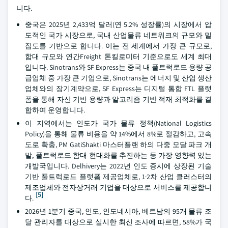
니다.
중국은 2025년 2,433억 달러(연 5.2% 성장률)의 시장에서 압
도적인 국가 시장으로, 국내 산업물류 네트워크의 규모와 밀
집도를 기반으로 합니다. 이는 전 세계에서 가장 큰 규모로,
함대 규모와 연간Freight 톤킬로미터 기준으로도 세계 최대
입니다. Sinotrans와 SF Express는 중국 내 풀트럭로드 용량 공
급업체 중 가장 큰 기업으로, Sinotrans는 에너지 및 산업 생산
업체와의 장기계약으로, SF Express는 디지털 통합 FTL 플랫
폼을 통해 자산 기반 용량과 알고리즘 기반 적재 최적화를 결
합하여 운영합니다.
이 지역에서는 인도가 국가 물류 정책(National Logistics
Policy)을 통해 물류 비용을 약 14%에서 8%로 절감하고, 고속
도로 확충, PM GatiShakti 마스터플랜 하의 다중 모달 파크 개
발, 풀트럭로드 함대 현대화를 추진하는 등 가장 영향력 있는
개발국입니다. Delhivery는 2022년 인도 증시에 상장된 기술
기반 풀트럭로드 플랫폼 제공업체로, 1·2차 산업 클러스터의
제조업체와 전자상거래 기업을 대상으로 서비스를 제공합니
[5]
다.
2026년 1분기 중국, 인도, 인도네시아, 베트남의 95개 물류 조
달 관리자를 대상으로 실시한 최신 조사에 따르면, 58%가 국