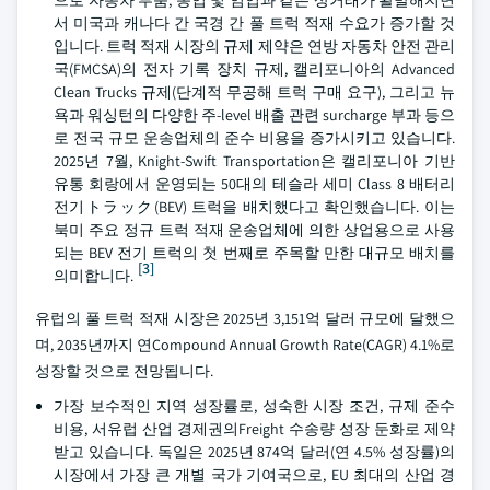
서 미국과 캐나다 간 국경 간 풀 트럭 적재 수요가 증가할 것
입니다. 트럭 적재 시장의 규제 제약은 연방 자동차 안전 관리
국(FMCSA)의 전자 기록 장치 규제, 캘리포니아의 Advanced
Clean Trucks 규제(단계적 무공해 트럭 구매 요구), 그리고 뉴
욕과 워싱턴의 다양한 주-level 배출 관련 surcharge 부과 등으
로 전국 규모 운송업체의 준수 비용을 증가시키고 있습니다.
2025년 7월, Knight-Swift Transportation은 캘리포니아 기반
유통 회랑에서 운영되는 50대의 테슬라 세미 Class 8 배터리
전기トラック(BEV) 트럭을 배치했다고 확인했습니다. 이는
북미 주요 정규 트럭 적재 운송업체에 의한 상업용으로 사용
되는 BEV 전기 트럭의 첫 번째로 주목할 만한 대규모 배치를
[3]
의미합니다.
유럽의 풀 트럭 적재 시장은 2025년 3,151억 달러 규모에 달했으
며, 2035년까지 연Compound Annual Growth Rate(CAGR) 4.1%로
성장할 것으로 전망됩니다.
가장 보수적인 지역 성장률로, 성숙한 시장 조건, 규제 준수
비용, 서유럽 산업 경제권의Freight 수송량 성장 둔화로 제약
받고 있습니다. 독일은 2025년 874억 달러(연 4.5% 성장률)의
시장에서 가장 큰 개별 국가 기여국으로, EU 최대의 산업 경