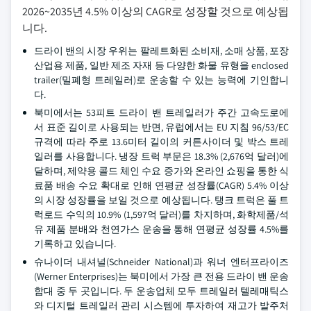
2026~2035년 4.5% 이상의 CAGR로 성장할 것으로 예상됩
니다.
드라이 밴의 시장 우위는 팔레트화된 소비재, 소매 상품, 포장
산업용 제품, 일반 제조 자재 등 다양한 화물 유형을 enclosed
trailer(밀폐형 트레일러)로 운송할 수 있는 능력에 기인합니
다.
북미에서는 53피트 드라이 밴 트레일러가 주간 고속도로에
서 표준 길이로 사용되는 반면, 유럽에서는 EU 지침 96/53/EC
규격에 따라 주로 13.6미터 길이의 커튼사이더 및 박스 트레
일러를 사용합니다. 냉장 트럭 부문은 18.3% (2,676억 달러)에
달하며, 제약용 콜드 체인 수요 증가와 온라인 쇼핑을 통한 식
료품 배송 수요 확대로 인해 연평균 성장률(CAGR) 5.4% 이상
의 시장 성장률을 보일 것으로 예상됩니다. 탱크 트럭은 풀 트
럭로드 수익의 10.9% (1,597억 달러)를 차지하며, 화학제품/석
유 제품 분배와 천연가스 운송을 통해 연평균 성장률 4.5%를
기록하고 있습니다.
슈나이더 내셔널(Schneider National)과 워너 엔터프라이즈
(Werner Enterprises)는 북미에서 가장 큰 전용 드라이 밴 운송
함대 중 두 곳입니다. 두 운송업체 모두 트레일러 텔레매틱스
와 디지털 트레일러 관리 시스템에 투자하여 재고가 발주처