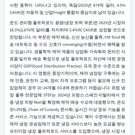
사한 동학이 나타나고 있으며, 독일(2025년 874억 달러, 4.5%
CAGR)은 자동차 및 산업Freight 통합의 중심지로 남아 있습니다.
온도 관리형 풀트럭로드 용량(냉장 트럭 부문)은 2025년 시장의
18.3%(2,676억 달러)를 차지하며 5.4%의 CAGR로 성장할 것으로
전망됩니다. 이 부문은 제약 배송, 신선 농산물 물류, гот food 배
송 네트워크 등 수요 신호가 converging(수렴)되면서 혜택을 받
고 있습니다. 생물학적 제약 제품의 상업화 가속화와 온라인 식
료품·밀키트 배송 확장으로 냉장 풀트럭로드 자산에 대한 운영
사양이 GDP(Good Distribution Practice) 규격 준수 수준으로 높
아졌습니다. 이 영향은 중장기적이며, 제약 냉장망 구축에는 규
제 인증, 운전자 교육, 장비 자격 프로그램 등이 필요해 신규 진
입업체의 경우 18~24개월 이내에 완료하기 어렵습니다.
유럽 냉
장 물류 전문업체 STEF는 2024년 프랑스·스페인·이탈리에서 전
용 냉장 차량 fleet을 확장해 제약 배송 수요에 대응했으며, 온도
모니터링, Chain of Custody 문서화, 실시간 이상 경보 기능을 표
준 서비스 기능으로 제공하고 있습니다. 북미 수준에서는 전용
제약 냉장 운송업체가 표준 냉장 서비스보다 높은 요금을 받는
프리미엄 냉장 풀트럭로드 서비스를 도입했으며, 냉장 시장 내