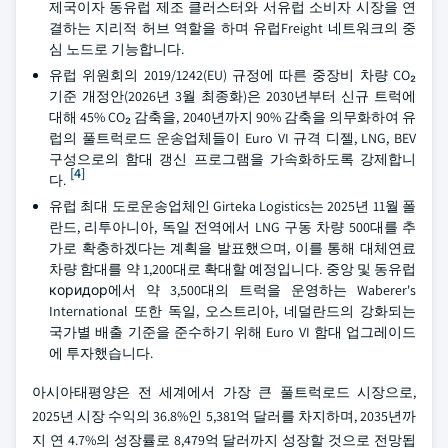
제국이자 동유럽 제조 클러스터와 서유럽 소비자 시장을 연
결하는 지리적 허브 역할을 하며 유럽Freight 네트워크의 중
심 노드로 기능합니다.
유럽 위원회의 2019/1242(EU) 규정에 따른 중장비 차량 CO₂
기준 개정안(2026년 3월 최종화)은 2030년부터 신규 트럭에
대해 45% CO₂ 감축을, 2040년까지 90% 감축을 의무화하여 유
럽의 풀트럭로드 운송업체들이 Euro VI 규격 디젤, LNG, BEV
구성으로의 함대 갱신 프로그램을 가속화하도록 강제합니
[4]
다.
유럽 최대 도로운송업체인 Girteka Logistics는 2025년 11월 폴
란드, 리투아니아, 독일 전역에서 LNG 구동 차량 500대를 추
가로 확충하겠다는 계획을 발표했으며, 이를 통해 대체연료
차량 함대를 약 1,200대로 확대할 예정입니다. 중앙 및 동유럽
коридор에서 약 3,500대의 트럭을 운영하는 Waberer's
International 또한 독일, 오스트리아, 네덜란드의 강화되는
국가별 배출 기준을 준수하기 위해 Euro VI 함대 업그레이드
에 투자했습니다.
아시아태평양은 전 세계에서 가장 큰 풀트럭로드 시장으로,
2025년 시장 수익의 36.8%인 5,381억 달러를 차지하며, 2035년까
지 연 4.7%의 성장률로 8,479억 달러까지 성장할 것으로 전망됩