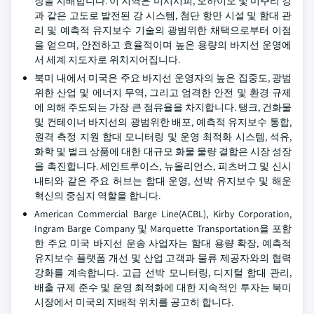
장을 지배합니다. 이 지역은 미시시피, 오하이오 및 미주리 강
과 같은 고도로 발전된 강 시스템, 첨단 항만 시설 및 함대 관
리 및 예측적 유지보수 기술의 광범위한 채택으로부터 이점
을 얻으며, 안전하고 효율적이며 높은 용량의 바지선 운영에
서 세계 지도자로 위치지어집니다.
북미 내에서 미국은 주요 바지선 운영자의 높은 집중도, 광범
위한 산업 및 에너지 무역, 그리고 엄격한 안전 및 환경 규제
에 의해 주도되는 가장 큰 점유율을 차지합니다. 탱크, 건화물
및 컨테이너 바지선의 광범위한 배포, 예측적 유지보수 통합,
원격 측정 지원 함대 모니터링 및 운영 최적화 시스템, 석유,
화학 및 벌크 상품에 대한 대규모 화물 물량 결합은 시장 성장
을 촉진합니다. 세인트루이스, 뉴올리언스, 피츠버그 및 신시
내티와 같은 주요 허브는 함대 운영, 선박 유지보수 및 해운
혁신의 중심지 역할을 합니다.
American Commercial Barge Line(ACBL), Kirby Corporation,
Ingram Barge Company 및 Marquette Transportation을 포함
한 주요 미국 바지선 운송 사업자는 함대 용량 확장, 예측적
유지보수 플랫폼 개선 및 산업 고객과 물류 제공자와의 협력
강화를 계속합니다. 고급 선박 모니터링, 디지털 함대 관리,
배출 규제 준수 및 운영 최적화에 대한 지속적인 투자는 북미
시장에서 미국의 지배적 위치를 공고히 합니다.