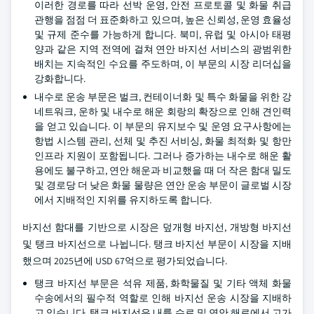
이러한 경로를 따라 선박 운영, 안전 프로토콜 및 화물 취급
관행을 점점 더 표준화하고 있으며, 높은 신뢰성, 운영 효율성
및 규제 준수를 가능하게 합니다. 북미, 유럽 및 아시아 태평
양과 같은 지역 전역에 걸쳐 연안 바지선 서비스의 광범위한
배치는 지속적인 수요를 주도하며, 이 부문의 시장 리더십을
강화합니다.
내수로 운송 부문은 벌크, 컨테이너화 및 특수 화물을 위한 강
네트워크, 운하 및 내수로 해운 회랑의 확장으로 인해 견인력
을 얻고 있습니다. 이 부문의 유지보수 및 운영 요구사항에는
항법 시스템 관리, 선체 및 추진 서비싱, 화물 최적화 및 항만
인프라 지원이 포함됩니다. 그러나 증가하는 내수로 해운 활
용에도 불구하고, 연안 해운과 비교했을 때 더 작은 함대 밀도
및 경로당 더 낮은 화물 물량은 연안 운송 부문이 글로벌 시장
에서 지배적인 지위를 유지하도록 합니다.
바지선 함대를 기반으로 시장은 덮개형 바지선, 개방형 바지선
및 탱크 바지선으로 나뉩니다. 탱크 바지선 부문이 시장을 지배
했으며 2025년에 USD 67억으로 평가되었습니다.
탱크 바지선 부문은 석유 제품, 화학물질 및 기타 액체 화물
수송에서의 필수적 역할로 인해 바지선 운송 시장을 지배하
고 있습니다. 탱크 바지선은 내륙 수로 및 연안 해로에서 고가