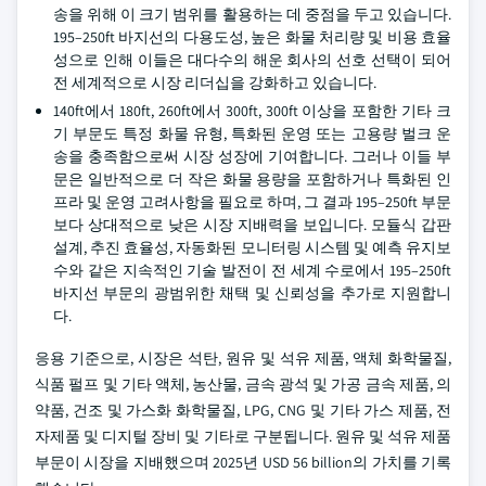
송을 위해 이 크기 범위를 활용하는 데 중점을 두고 있습니다.
195–250ft 바지선의 다용도성, 높은 화물 처리량 및 비용 효율
성으로 인해 이들은 대다수의 해운 회사의 선호 선택이 되어
전 세계적으로 시장 리더십을 강화하고 있습니다.
140ft에서 180ft, 260ft에서 300ft, 300ft 이상을 포함한 기타 크
기 부문도 특정 화물 유형, 특화된 운영 또는 고용량 벌크 운
송을 충족함으로써 시장 성장에 기여합니다. 그러나 이들 부
문은 일반적으로 더 작은 화물 용량을 포함하거나 특화된 인
프라 및 운영 고려사항을 필요로 하며, 그 결과 195–250ft 부문
보다 상대적으로 낮은 시장 지배력을 보입니다. 모듈식 갑판
설계, 추진 효율성, 자동화된 모니터링 시스템 및 예측 유지보
수와 같은 지속적인 기술 발전이 전 세계 수로에서 195–250ft
바지선 부문의 광범위한 채택 및 신뢰성을 추가로 지원합니
다.
응용 기준으로, 시장은 석탄, 원유 및 석유 제품, 액체 화학물질,
식품 펄프 및 기타 액체, 농산물, 금속 광석 및 가공 금속 제품, 의
약품, 건조 및 가스화 화학물질, LPG, CNG 및 기타 가스 제품, 전
자제품 및 디지털 장비 및 기타로 구분됩니다. 원유 및 석유 제품
부문이 시장을 지배했으며 2025년 USD 56 billion의 가치를 기록