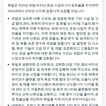
독일은 2025년 유럽 바지선 운송 시장의 21% 점유율을 차지하며
2026년에서 2035년 사이에 엄청나게 성장할 것입니다.
유럽은 성숙한 내륙 수로망, 잘 정립된 해운 기반 시설 및 고
급 함대 관리, 예측적 유지보수 및 화물 모니터링 기술의 증가
하는 채택에 의해 지원되는 세계 바지선 운송 산업의 주요 점
유율을 차지합니다. 지역 전체의 해운 회사, 항만청 및 규제
기관은 선박 신뢰성, 운영 효율성, 환경 준수 및 엄격한 EU 안
전 및 배출 표준 준수에 초점을 맞춥니다. 잘 발전된 강 시스
템, 해운 기술의 고급 연구 및 개발, 표준화되고 고품질의 바
지선 운송 솔루션에 대한 증가하는 수요는 유럽의 주요 지역
시장으로서의 위치를 강화합니다.
독일은 광범위한 강 네트워크, 강력한 산업 기반, 첨단 바지선
운영자의 집중도 및 엄격한 규제 집행에 의해 주도되는 유럽
바지선 운송 시장을 지배합니다. 독일 회사는 AI 지원 예측적
유지보수 플랫폼, 원격 측정 지원 함대 모니터링, 모듈식 선박
정비 및 배출 제어 시스템의 배포에서 선도합니다. 디지털 함
대 관리 도구, 자동화된 진단 및 원격 모니터링 플랫폼에 대한
투자는 선박 신뢰성을 강화하고, 가동 중지 시간을 줄이며, 운
영 효율성을 개선하여 독일을 지역 리더로 위치지어집니다.
네덜란드, 프랑스 및 벨기에를 포함한 기타 주요 유럽 국가들