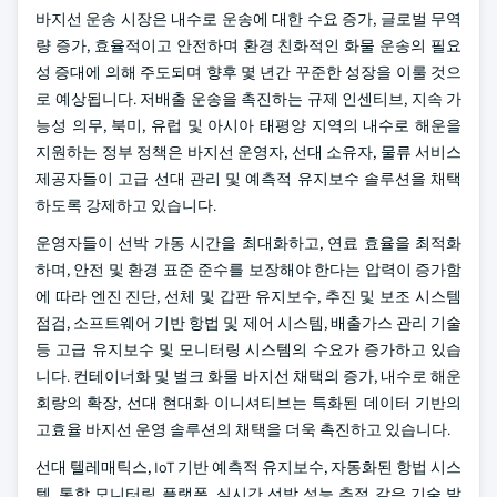
바지선 운송 시장은 내수로 운송에 대한 수요 증가, 글로벌 무역
량 증가, 효율적이고 안전하며 환경 친화적인 화물 운송의 필요
성 증대에 의해 주도되며 향후 몇 년간 꾸준한 성장을 이룰 것으
로 예상됩니다. 저배출 운송을 촉진하는 규제 인센티브, 지속 가
능성 의무, 북미, 유럽 및 아시아 태평양 지역의 내수로 해운을
지원하는 정부 정책은 바지선 운영자, 선대 소유자, 물류 서비스
제공자들이 고급 선대 관리 및 예측적 유지보수 솔루션을 채택
하도록 강제하고 있습니다.
운영자들이 선박 가동 시간을 최대화하고, 연료 효율을 최적화
하며, 안전 및 환경 표준 준수를 보장해야 한다는 압력이 증가함
에 따라 엔진 진단, 선체 및 갑판 유지보수, 추진 및 보조 시스템
점검, 소프트웨어 기반 항법 및 제어 시스템, 배출가스 관리 기술
등 고급 유지보수 및 모니터링 시스템의 수요가 증가하고 있습
니다. 컨테이너화 및 벌크 화물 바지선 채택의 증가, 내수로 해운
회랑의 확장, 선대 현대화 이니셔티브는 특화된 데이터 기반의
고효율 바지선 운영 솔루션의 채택을 더욱 촉진하고 있습니다.
선대 텔레매틱스, IoT 기반 예측적 유지보수, 자동화된 항법 시스
템, 통합 모니터링 플랫폼, 실시간 선박 성능 추적 같은 기술 발