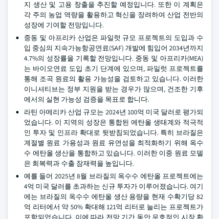
지 생산 및 고용 창출을 추진할 예정입니다. 또한 이 계획은
각 주의 농업 역량을 활용하고 혁신을 장려하여 산업 전반의
성장에 기여할 전망입니다.
중동 및 아프리카 산업은 파일럿 규모 프로젝트의 도입과 수
입 중심의 지속가능항공연료(SAF) 개발에 힘입어 2034년까지
4.7%의 성장률을 기록할 전망입니다. 중동 및 아프리카(MEA)
는 바이오연료 도입 초기 단계에 있으며, 파일럿 프로젝트를
통해 조곡 원료의 활용 가능성을 검토하고 있습니다. 이러한
이니셔티브는 정부 지원을 받는 경우가 많으며, 건조한 기후
에서의 실현 가능성 검증을 목표로 합니다.
라틴 아메리카 산업 규모는 2024년 100억 미국 달러로 평가되
었습니다. 이 지역의 성장은 통합된 에탄올 생태계와 적극적
인 투자 및 인프라 확대로 뒷받침되었습니다. 특히 브라질은
계절별 원료 가용성과 원료 유연성을 최적화하기 위해 옥수
수 에탄올 생산을 통합하고 있습니다. 이러한 이중 원료 모델
은 회복력과 수출 잠재력을 높입니다.
예를 들어 2025년 8월 브라질의 옥수수 에탄올 프로젝트에는
4억 미국 달러를 초과하는 신규 투자가 이루어졌습니다. 여기
에는 브라질의 옥수수 에탄올 생산 용량을 현재 수확기당 82
억 리터에서 약 50% 확대해 121억 리터로 늘리는 프로젝트가
포함되었습니다. 이에 따라 전망 기간 동안 우호적인 시장 환