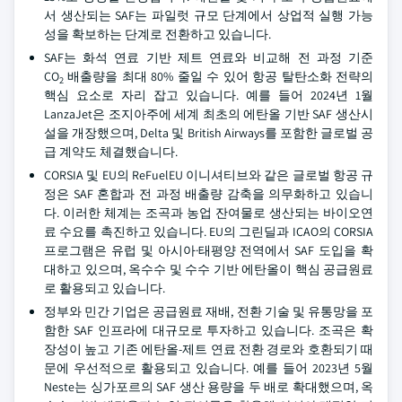
서 생산되는 SAF는 파일럿 규모 단계에서 상업적 실행 가능
성을 확보하는 단계로 전환하고 있습니다.
SAF는 화석 연료 기반 제트 연료와 비교해 전 과정 기준
CO
배출량을 최대 80% 줄일 수 있어 항공 탈탄소화 전략의
2
핵심 요소로 자리 잡고 있습니다. 예를 들어 2024년 1월
LanzaJet은 조지아주에 세계 최초의 에탄올 기반 SAF 생산시
설을 개장했으며, Delta 및 British Airways를 포함한 글로벌 공
급 계약도 체결했습니다.
CORSIA 및 EU의 ReFuelEU 이니셔티브와 같은 글로벌 항공 규
정은 SAF 혼합과 전 과정 배출량 감축을 의무화하고 있습니
다. 이러한 체계는 조곡과 농업 잔여물로 생산되는 바이오연
료 수요를 촉진하고 있습니다. EU의 그린딜과 ICAO의 CORSIA
프로그램은 유럽 및 아시아·태평양 전역에서 SAF 도입을 확
대하고 있으며, 옥수수 및 수수 기반 에탄올이 핵심 공급원료
로 활용되고 있습니다.
정부와 민간 기업은 공급원료 재배, 전환 기술 및 유통망을 포
함한 SAF 인프라에 대규모로 투자하고 있습니다. 조곡은 확
장성이 높고 기존 에탄올-제트 연료 전환 경로와 호환되기 때
문에 우선적으로 활용되고 있습니다. 예를 들어 2023년 5월
Neste는 싱가포르의 SAF 생산 용량을 두 배로 확대했으며, 옥