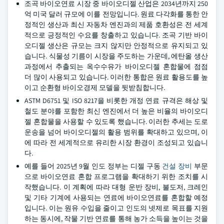
조곡 바이오연료 시장 중 바이오디젤 산업은 2034년까지 250
억 미국 달러 규모에 이를 전망입니다. 원료 다각화를 통한 안
정적인 생산과 최신 자동차 엔진과의 제품 호환성은 전 세계
적으로 긍정적인 수요를 창출하고 있습니다. 조곡 기반 바이
오디젤 생산은 규모는 크지 않지만 안정적으로 유지되고 있
습니다. 식물성 기름이 시장을 주도하는 가운데, 에탄올 생산
과정에서 추출되는 옥수수유가 바이오디젤 혼합물에 점점
더 많이 사용되고 있습니다. 이러한 통합은 원료 활용도를 높
이고 순환형 바이오경제 모델을 뒷받침합니다.
ASTM D6751 및 ISO 8217을 비롯한 개정 연료 규격은 해상 및
철도 분야를 포함한 최신 엔진에서 더 높은 비율의 바이오디
젤 혼합물을 사용할 수 있도록 했습니다. 이러한 추세는 도로
운송을 넘어 바이오디젤의 활용 범위를 확대하고 있으며, 이
에 따라 전 세계적으로 유리한 시장 환경이 조성되고 있습니
다.
예를 들어 2025년 9월 인도 정부는 디젤 구동
건설 장비
부문
으로 바이오연료 혼합 프로그램을 확대하기 위한 조치를 시
작했습니다. 이 계획에 따라 대형 운반 장비, 불도저, 크레인
및 기타 기계에 사용되는 연료에 바이오연료를 혼합할 예정
입니다. 이는 원유 수입을 줄이고 인도의 넷제로 목표를 지원
하는 동시에, 작물 기반 연료를 통해 농가 소득을 높이는 것을