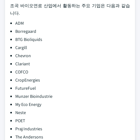
조곡 바이오연료 산업에서 활동하는 주요 기업은 다음과 같습
니다.
ADM
Borregaard
BTG Bioliquids
Cargill
Chevron
Clariant
COFCO
CropEnergies
FutureFuel
Munzer Bioindustrie
My Eco Energy
Neste
POET
Praj Industries
The Andersons