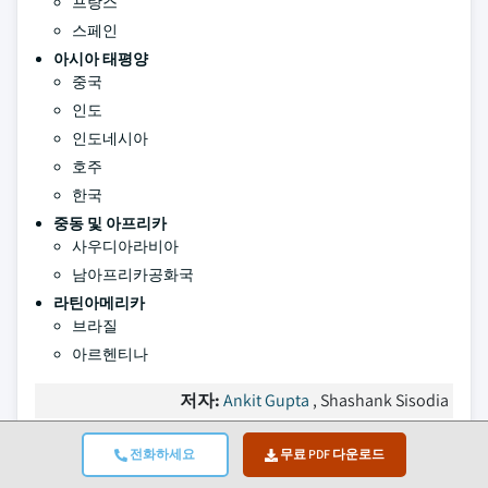
프랑스
스페인
아시아 태평양
중국
인도
인도네시아
호주
한국
중동 및 아프리카
사우디아라비아
남아프리카공화국
라틴아메리카
브라질
아르헨티나
저자:
Ankit Gupta
, Shashank Sisodia
전화하세요
무료 PDF 다운로드
자주 묻는 질문(FAQ):