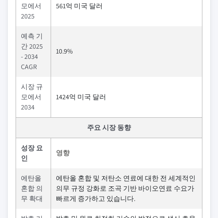
모에서
561억 미국 달러
2025
예측 기
간 2025
10.9%
- 2034
CAGR
시장 규
모에서
1424억 미국 달러
2034
주요 시장 동향
성장 요
영향
인
에탄올
에탄올 혼합 및 저탄소 연료에 대한 전 세계적인
혼합 의
의무 규정 강화로 조곡 기반 바이오연료 수요가
무 확대
빠르게 증가하고 있습니다.