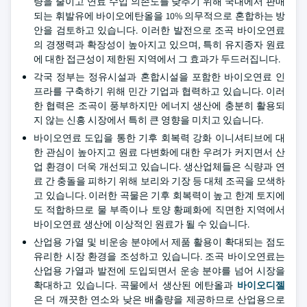
량을 줄이고 연료 수입 의존도를 낮추기 위해 국내에서 판매
되는 휘발유에 바이오에탄올을 10% 의무적으로 혼합하는 방
안을 검토하고 있습니다. 이러한 발전으로 조곡 바이오연료
의 경쟁력과 확장성이 높아지고 있으며, 특히 유지종자 원료
에 대한 접근성이 제한된 지역에서 그 효과가 두드러집니다.
각국 정부는 정유시설과 혼합시설을 포함한 바이오연료 인
프라를 구축하기 위해 민간 기업과 협력하고 있습니다. 이러
한 협력은 조곡이 풍부하지만 에너지 생산에 충분히 활용되
지 않는 신흥 시장에서 특히 큰 영향을 미치고 있습니다.
바이오연료 도입을 통한 기후 회복력 강화 이니셔티브에 대
한 관심이 높아지고 원료 다변화에 대한 우려가 커지면서 산
업 환경이 더욱 개선되고 있습니다. 생산업체들은 식량과 연
료 간 충돌을 피하기 위해 보리와 기장 등 대체 조곡을 모색하
고 있습니다. 이러한 곡물은 기후 회복력이 높고 한계 토지에
도 적합하므로 물 부족이나 토양 황폐화에 직면한 지역에서
바이오연료 생산에 이상적인 원료가 될 수 있습니다.
산업용 가열 및 비운송 분야에서 제품 활용이 확대되는 점도
유리한 시장 환경을 조성하고 있습니다. 조곡 바이오연료는
산업용 가열과 발전에 도입되면서 운송 분야를 넘어 시장을
확대하고 있습니다. 곡물에서 생산된 에탄올과
바이오디젤
은 더 깨끗한 연소와 낮은 배출량을 제공하므로 산업용으로