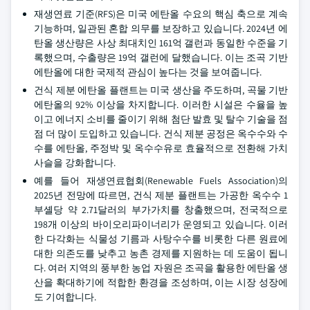
재생연료 기준(RFS)은 미국 에탄올 수요의 핵심 축으로 계속
기능하며, 일관된 혼합 의무를 보장하고 있습니다. 2024년 에
탄올 생산량은 사상 최대치인 161억 갤런과 동일한 수준을 기
록했으며, 수출량은 19억 갤런에 달했습니다. 이는 조곡 기반
에탄올에 대한 국제적 관심이 높다는 것을 보여줍니다.
건식 제분 에탄올 플랜트는 미국 생산을 주도하며, 곡물 기반
에탄올의 92% 이상을 차지합니다. 이러한 시설은 수율을 높
이고 에너지 소비를 줄이기 위해 첨단 발효 및 탈수 기술을 점
점 더 많이 도입하고 있습니다. 건식 제분 공정은 옥수수와 수
수를 에탄올, 주정박 및 옥수수유로 효율적으로 전환해 가치
사슬을 강화합니다.
예를 들어 재생연료협회(Renewable Fuels Association)의
2025년 전망에 따르면, 건식 제분 플랜트는 가공한 옥수수 1
부셸당 약 2.71달러의 부가가치를 창출했으며, 전국적으로
198개 이상의 바이오리파이너리가 운영되고 있습니다. 이러
한 다각화는 식물성 기름과 사탕수수를 비롯한 다른 원료에
대한 의존도를 낮추고 농촌 경제를 지원하는 데 도움이 됩니
다. 여러 지역의 풍부한 농업 자원은 조곡을 활용한 에탄올 생
산을 확대하기에 적합한 환경을 조성하며, 이는 시장 성장에
도 기여합니다.