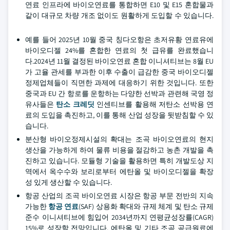
연료 인프라에 바이오연료를 통합하면 E10 및 E15 혼합물과
같이 대규모 차량 개조 없이도 원활하게 도입할 수 있습니다.
예를 들어 2025년 10월 중국 칭다오항은 초저유황 연료유에
바이오디젤 24%를 혼합한 연료의 첫 급유를 완료했습니
다.2024년 11월 결정된 바이오연료 혼합 이니셔티브는 8월 EU
가 고율 관세를 부과한 이후 수출이 급감한 중국 바이오디젤
정제업체들이 직면한 과제에 대응하기 위한 것입니다. 또한
중국과 EU 간 항로를 운항하는 다양한 선박과 관련해 국영 정
유사들은
탄소 크레딧
인센티브를 활용해 저탄소 선박용 연
료의 도입을 촉진하고, 이를 통해 산업 성장을 뒷받침할 수 있
습니다.
분산형 바이오정제시설의 확대는 조곡 바이오연료의 현지
생산을 가능하게 하여 물류 비용을 절감하고 농촌 개발을 촉
진하고 있습니다. 모듈형 기술을 활용하면 특히 개발도상 지
역에서 옥수수와 보리로부터 에탄올 및 바이오디젤을 확장
성 있게 생산할 수 있습니다.
항공 산업의 조곡 바이오연료 시장은 항공 부문 전반의 지속
가능한
항공 연료
(SAF) 상용화 확대와 규제 체계 및 탄소 규제
준수 이니셔티브에 힘입어 2034년까지 연평균성장률(CAGR)
15%로 성장할 전망입니다. 에탄올 및 기타 조곡 공급원료에