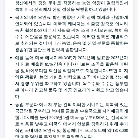
생산에서의 경쟁 우위로 작용하는 농업 역량이 결합되면서
특히 미국 전역에서 산업 성장을 뒷받침하고 있습니다.
북미의 바이오연료 발전 방향은 기후 정책 체계와 긴밀하게
연계되어 있습니다. 미국과 캐나다는 배출량 감축뿐 아니라
농촌 활성화와 에너지 자립을 위해 조곡 바이오연료, 특히 옥
수수 에탄올을 활용하고 있습니다. 이러한 정책은 개별적으
로 추진되는 것이 아니라 농업, 운송 및 산업 부문을 통합하는
광범위한 탈탄소화 전략의 일환입니다.
예를 들어 미국 에너지부(DOE)가 2024년에 발표한 2035년까
지 연료 배출량 85% 감축 이니셔티브는 조곡을 활용한 에탄
올 및 바이오디젤 혁신을 직접적으로 지원합니다. 또한 이 지
역은 광활한 농업 기반을 바탕으로 조곡 바이오연료 생산에
서 경쟁 우위를 확보하고 있습니다. 옥수수와 수수는 풍부할
뿐 아니라 견고한 물류 및 가공 인프라의 지원도 받고 있습니
다.
농업 부문과 에너지 부문 간의 이러한 시너지는 회복력 있는
공급망을 구축하고 북미를 글로벌 수출국으로 자리매김하게
합니다. 예를 들어 2025년 1월 미국 농무부(USDA)는 전국적으
로 비용을 낮추고 미국의 에너지 안보를 강화하기 위해 추가
적인 국내 바이오연료 및 청정에너지 프로젝트에 약 1억8,000
만 미국 달러를 투자하기로 결정했습니다.