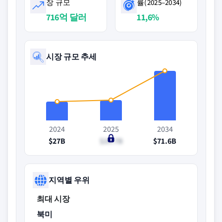
장 규모
률(2025–2034)
716억 달러
11,6%
시장 규모 추세
2024
2025
2034
$27B
$29.7B
$71.6B
지역별 우위
최대 시장
북미