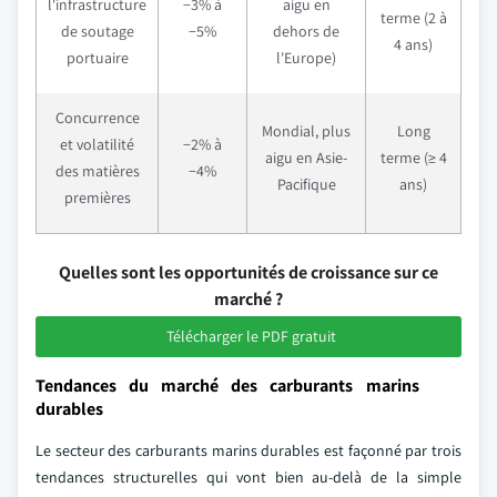
l'infrastructure
−3% à
aigu en
terme (2 à
de soutage
−5%
dehors de
4 ans)
portuaire
l'Europe)
Concurrence
Mondial, plus
Long
et volatilité
−2% à
aigu en Asie-
terme (≥ 4
des matières
−4%
Pacifique
ans)
premières
Quelles sont les opportunités de croissance sur ce
marché ?
Télécharger le PDF gratuit
Tendances du marché des carburants marins
durables
Le secteur des carburants marins durables est façonné par trois
tendances structurelles qui vont bien au-delà de la simple