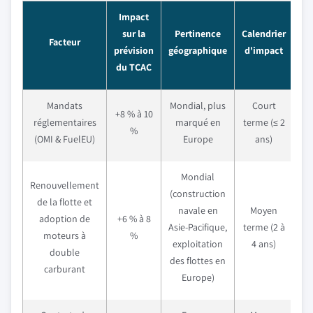
Impact
sur la
Pertinence
Calendrier
Facteur
prévision
géographique
d'impact
du TCAC
Mandats
Mondial, plus
Court
+8 % à 10
réglementaires
marqué en
terme (≤ 2
%
(OMI & FuelEU)
Europe
ans)
Mondial
Renouvellement
(construction
de la flotte et
navale en
Moyen
adoption de
+6 % à 8
Asie-Pacifique,
terme (2 à
moteurs à
%
exploitation
4 ans)
double
des flottes en
carburant
Europe)