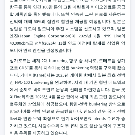
항구를 통해 연간 100만 톤의 그린 메탄올과 바이오연료를 공급
할 계획임을 확인했습니다. 또한 인증된 그린 연료를 사용하는
선박에 대해 50%의 접안료 할인을 제공할 예정입니다. 일본은
상업용 규모의 암모니아 추진 시스템을 선도하고 있으며, 일본
엔진(Japan Engine Corporation)이 2025년 8월 NYK Line의
40,000cbm급 선박(2026년 11월 인도 예정)에 탑재될 상업용 암
모니아 연료 엔진을 완성했습니다.
싱가포르는 세계 2대 bunkering 항구 중 하나로, 로테르담-싱가
포르 GDSC를 통해 지속가능 연료 bunkering 역량을 구축해 왔습
니다. 가메이(Kamei)사는 2025년 게이힌 항에서 일본 최초 선박
간 HVO 100 bunkering을 완료하며, 지역 내 기존 항만 네트워크
에서 준제로 바이오연료 운용의 선례를 마련했습니다. 한국 롯
데Fine화학은 2026년 4월 울산 항에서 세계 최초 그린 암모니아
밸류체인 상업화에 성공했으며, 항만-선박 bunkering 방식으로
암모니아를 선박 연료로 공급했습니다. 인도의 경우 국내 선박
fleet과 연안 무역 확장으로 단기 바이오연료 blends 수요가 증
가하고 있으며, 사탕수수와 대두 유래 원료 생산 능력이 구조적
비용 우위를 제공하고 있습니다.