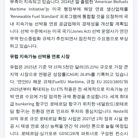
부족이 지속되고 있습니다. 2024년 말 출범한 'American Biofuels
Maritime Initiative'는 미국 행정부에 해양 연료 생산업체를
'Renewable Fuel Standard' 프로그램에 통합할 것을 요청하며 국
내 지속가능 선박용 연료 공급업체의 경제성을 개선할 계획입
니다. 선박 수준에서는 미국 국기(Jones Act) 선박 운영사가 연안
무역 탄소중립화 규제가 추진되면서 점진적인 수요원으로 부상
하고 있습니다.
유럽 지속가능 선박용 연료 시장
유럽은 2025년 기준 약 15억 5천만 달러(35.21%) 규모로 가장 큰
지역 시장으로 연평균 성장률(CAGR) 26.8%를 기록하고 있습니
다. ‘연안EU 해운 규제(FuelEU Maritime, 규정 EU 2023/1805)’와
2025년부터 확대되는 EU ETS 적용은 전 세계적으로 지속가능 선
박 연료 수요에 가장 엄격한 규제 환경을 조성합니다. 세계 최대
급 bunkering 항구인 로테르담 항구가 위치한 네덜란드(로테르
담 항구)는 친환경 연료 인프라 투자의 중심지입니다. Neste의
30억 유로 규모 로테르담 확장 사업은 2027년 2차 정유 시설 완
공 시 재생 연료 생산 능력을 연간 약 260만 톤으로 늘릴 예정입
니다. 로테르담-싱가포르 GDSC(28개 파트너로 구성된 컨소시