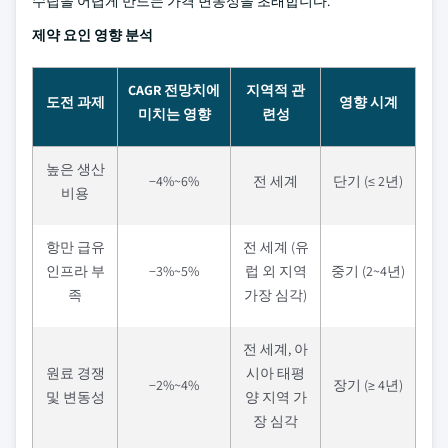
수립을 어렵게 만드는 가격 변동성을 초래합니다.
제약 요인 영향 분석
CAGR 전망치에
지역적 관
도전 과제
영향 시계
미치는 영향
련성
높은 생산
−4%~6%
전 세계
단기 (≤ 2년)
비용
항만 급유
전 세계 (유
인프라 부
−3%~5%
럽 외 지역
중기 (2~4년)
족
가장 심각)
전 세계, 아
원료 경쟁
시아 태평
−2%~4%
장기 (≥ 4년)
및 변동성
양 지역 가
장 심각