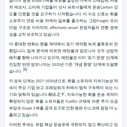
습니다. 공공 Scope 3 배출 목표를 설정한 다국적 소매업체, 자동
차 제조사, 소비재 기업들이 선사 파트너들에게 운송Carbon 강
도를 인증할 것을 요구하기 시작했습니다. 이 수요 신호는 화물
소유주가 연료 비용 차액의 일부를 흡수하는 그린Freight 프리
미엄 구조로 이어지며, effectively vessel 운영자들의 전환 경제
성을 교차 보조하고 있습니다.
더 중대한 변화는 현물 계약에서 장기 계약형 녹색 물류로의 전
환입니다. 업계 분석에 따르면 메탄올과 암모니아 모두 상업적
배치를 향해 나아가고 있으며, 메탄올은 이미 '초기 운영' 단계에
진입한 반면 암모니아는 2025년 기준 '개념 증명' 단계에 도달했
[8]
습니다
.
이 성숙 단계는 2027~2030년으로, 화물 소유자의 지속가능성 약
속이 주요 기업 보고 프레임워크 하에서 법적 구속력이 되는 시
기와 맞춰져 있습니다.相比之下, 지속가능한 화물 운송 계약이
확정되지 않은 화물 소유자들은 FuelEU 규제에 따른 추가 요금
부담과 Scope 3 배출 공개 요구로 인한 평판 리스크에 점점 더 노
출되고 있습니다.
이러한 추세는 유럽 해상 운송로에 국한되지 않고 확산되고 있