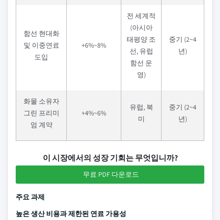
전 세계적
(아시아
함선 현대화
태평양 조
중기 (2~4
및 이중연료
+6%~8%
선, 유럽
년)
도입
함선 운
영)
화물 소유자
유럽, 북
중기 (2~4
그린 프리미
+4%~6%
미
년)
엄 계약
이 시장에서의 성장 기회는 무엇입니까?
무료 PDF 다운로드
주요 과제
높은 생산 비용과 제한된 연료 가용성