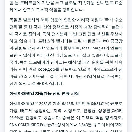
엄)는 로테르담에 기반을 두고 글로벌 지속가능 선박 연료 표준
화에서 항구의 구조적 역할을 강화합니다.
독일은 발트해와 북해 항로에 인접한 지리적 이점과 ‘국가 수소
전략’을 통한 국내 산업 정책으로 시장의 성장 잠재력이 높은 3
대 국가로 꼽히며, 특히 전기분해 기반 그린 연료 생산을 우선시
하고 있습니다. 프랑스와 벨기에는 그린 메탄올과 HVO 공급망
과 관련된 정제·화학 인프라가 풍부하며, TotalEnergies의 안트베
르펜 사업장이 핵심 생산 거점으로 자리 잡고 있습니다. 노르딕
국가, 특히 노르웨이와 덴마크는 해상 및 페리 운항을 위한 지속
가능 선박 연료 коридор를 선도하고 있으며, 마에르스크의 덴
마크 카소 e-메탄올 시설은 지역 내 가장 상업적으로 주목받는
단기 생산 시설 중 하나입니다.
아시아태평양 지속가능 선박 연료 시장
아시아태평양은 2025년 기준 약 13억 6천만 달러(31.01%) 규모로
가장 빠르게 성장하는 지역 시장으로, 연평균 성장률(CAGR)
26.6%를 전망하고 있습니다. 중국은 이 지역의 핵심 행위자로,
CMA CGM과 SIPG Energy가 상하이에서 3,643톤 규모의 바이오메
탄올 bunkering 기록을 수립했으며, SIPG는 2030년까지 상하이