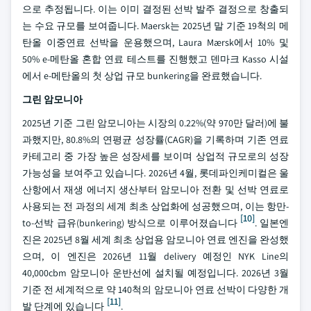
으로 추정됩니다. 이는 이미 결정된 선박 발주 결정으로 창출되
는 수요 규모를 보여줍니다. Maersk는 2025년 말 기준 19척의 메
탄올 이중연료 선박을 운용했으며, Laura Mærsk에서 10% 및
50% e-메탄올 혼합 연료 테스트를 진행했고 덴마크 Kasso 시설
에서 e-메탄올의 첫 상업 규모 bunkering을 완료했습니다.
그린 암모니아
2025년 기준 그린 암모니아는 시장의 0.22%(약 970만 달러)에 불
과했지만, 80.8%의 연평균 성장률(CAGR)을 기록하며 기존 연료
카테고리 중 가장 높은 성장세를 보이며 상업적 규모로의 성장
가능성을 보여주고 있습니다. 2026년 4월, 롯데파인케미컬은 울
산항에서 재생 에너지 생산부터 암모니아 전환 및 선박 연료로
사용되는 전 과정의 세계 최초 상업화에 성공했으며, 이는 항만-
[10]
to-선박 급유(bunkering) 방식으로 이루어졌습니다
. 일본엔
진은 2025년 8월 세계 최초 상업용 암모니아 연료 엔진을 완성했
으며, 이 엔진은 2026년 11월 delivery 예정인 NYK Line의
40,000cbm 암모니아 운반선에 설치될 예정입니다. 2026년 3월
기준 전 세계적으로 약 140척의 암모니아 연료 선박이 다양한 개
[11]
발 단계에 있습니다
.