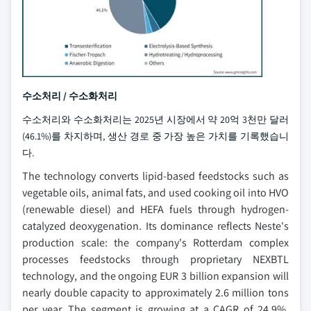
수소처리 / 수소화처리
수소처리와 수소화처리는 2025년 시장에서 약 20억 3천만 달러
(46.1%)를 차지하며, 생산 경로 중 가장 높은 가치를 기록했습니
다.
The technology converts lipid-based feedstocks such as
vegetable oils, animal fats, and used cooking oil into HVO
(renewable diesel) and HEFA fuels through hydrogen-
catalyzed deoxygenation. Its dominance reflects Neste's
production scale: the company's Rotterdam complex
processes feedstocks through proprietary NEXBTL
technology, and the ongoing EUR 3 billion expansion will
nearly double capacity to approximately 2.6 million tons
per year. The segment is growing at a CAGR of 24.9%,