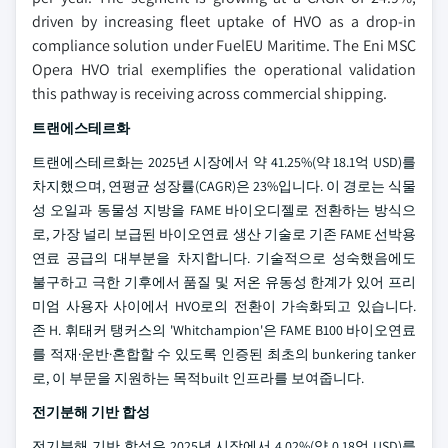
driven by increasing fleet uptake of HVO as a drop-in
compliance solution under FuelEU Maritime. The Eni MSC
Opera HVO trial exemplifies the operational validation
this pathway is receiving across commercial shipping.
트랜에스테르화
트랜에스테르화는 2025년 시장에서 약 41.25%(약 18.1억 USD)를
차지했으며, 연평균 성장률(CAGR)은 23%입니다. 이 경로는 식물
성 오일과 동물성 지방을 FAME 바이오디젤로 전환하는 방식으
로, 가장 널리 보급된 바이오연료 생산 기술로 기존 FAME 선박용
연료 공급의 대부분을 차지합니다. 기술적으로 성숙했음에도
불구하고 극한 기후에서 품질 및 저온 유동성 한계가 있어 프리
미엄 사용자 사이에서 HVO로의 전환이 가속화되고 있습니다.
존 H. 휘태커 탱커스의 'Whitchampion'은 FAME B100 바이오연료
를 적재·운반·혼합할 수 있도록 인증된 최초의 bunkering tanker
로, 이 부문을 지원하는 목적built 인프라를 보여줍니다.
전기분해 기반 합성
전기분해 기반 합성은 2025년 시장에서 4.02%(약 0.18억 USD)를