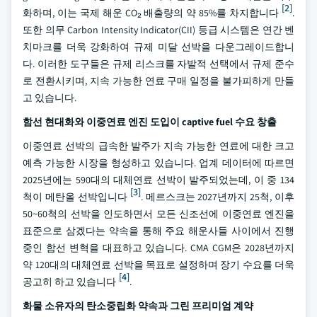
[2]
화하며, 이는 국제 해운 CO₂ 배출량의 약 85%를 차지합니다
.
또한 의무 Carbon Intensity Indicator(CII) 등급 시스템은 연간 벤
치마크를 더욱 강화하여 규제 미달 선박을 다운그레이드합니
다. 이러한 도구들은 규제 리스크를 자발적 선택에서 규제 준수
로 전환시키며, 지속 가능한 연료 구매 일정을 불가피하게 만들
고 있습니다.
함선 현대화와 이중연료 엔진 도입이 captive fuel 수요 창출
이중연료 선박의 급속한 발주가 지속 가능한 연료에 대한 크고
예측 가능한 시장을 형성하고 있습니다. 업계 데이터에 따르면
2025년에는 590대의 대체연료 선박이 발주되었는데, 이 중 134
[3]
척이 메탄올 선박입니다
. 메르스크는 2027년까지 25척, 이후
50~60척의 선박을 인도하면서 모든 신조선에 이중연료 엔진을
표준으로 삼겠다는 약속을 통해 주요 해운사들 사이에서 진행
중인 함선 변혁을 대표하고 있습니다. CMA CGM은 2028년까지
약 120대의 대체연료 선박을 목표로 설정하며 장기 수요를 더욱
[4]
공고히 하고 있습니다
.
화물 소유자의 탄소중립화 약속과 그린 프리미엄 계약