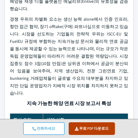
해양용 재생 디젤 플랫폼인 에닐리브(Enilive)의 유효성을 검증
했습니다.
경쟁 우위의 차별화 요소는 생산 능력 alone에서 인증 인프라,
항만 접근 협약, 장기 offtake(구매) 파트너십으로 이동하고 있습
니다. 시장을 선도하는 기업들의 전략적 우위는 ISCC-EU 및
FuelEU 규정에 부합하는 지속가능성 문서와 물리적 연료 공급
을 동시에 제공할 수 있는 능력으로 나타나며, 이는 규모가 작은
독립 운영업체들이 따라하기 어려운 결합된 역량입니다. 시장
집중도 점수 3점(10점 만점)은 상위권 이하에서 공급이 분산되
어 있음을 보여주며, 지역 생산업자, 전문 그린연료 기업,
bunkering 거래업체들이 글로벌 수요의 대부분을 차지하고 있
지만 단일 운영업자가 지배적 시장 위치를 차지하지 못하고 있
습니다.
지속 가능한 해양 연료 시장 보고서 특성
핵심 요점
세부 사항
전화하세요
무료 PDF 다운로드
시장 규모 및 성장