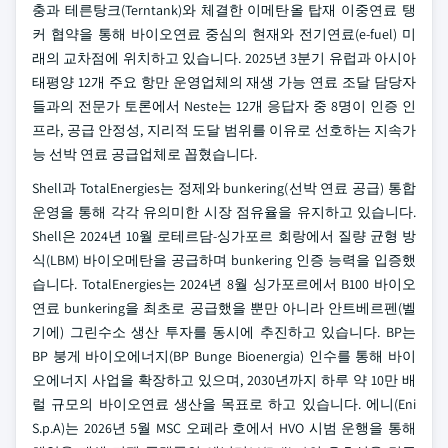
충과 테른탕크(Terntank)와 체결한 이메탄올 탑재 이중연료 탱
커 협약을 통해 바이오연료 중심의 현재와 전기연료(e-fuel) 미
래의 교차점에 위치하고 있습니다. 2025년 3분기 유럽과 아시아
태평양 12개 주요 항만 운영업체의 재생 가능 연료 조달 담당자
들과의 전문가 토론에서 Neste는 12개 응답자 중 8명이 인증 인
프라, 공급 안정성, 지리적 도달 범위를 이유로 선호하는 지속가
능 선박 연료 공급업체로 꼽혔습니다.
Shell과 TotalEnergies는 정제와 bunkering(선박 연료 공급) 통합
운영을 통해 각각 유의미한 시장 점유율을 유지하고 있습니다.
Shell은 2024년 10월 로테르담-싱가포르 회랑에서 질량 균형 방
식(LBM) 바이오메탄을 공급하며 bunkering 인증 능력을 입증했
습니다. TotalEnergies는 2024년 8월 싱가포르에서 B100 바이오
연료 bunkering을 최초로 공급했을 뿐만 아니라 안트베르펜(벨
기에) 그린수소 생산 투자를 동시에 추진하고 있습니다. BP는
BP 붕게 바이오에너지(BP Bunge Bioenergia) 인수를 통해 바이
오에너지 사업을 확장하고 있으며, 2030년까지 하루 약 10만 배
럴 규모의 바이오연료 생산을 목표로 하고 있습니다. 에니(Eni
S.p.A)는 2026년 5월 MSC 오페라 호에서 HVO 시범 운행을 통해