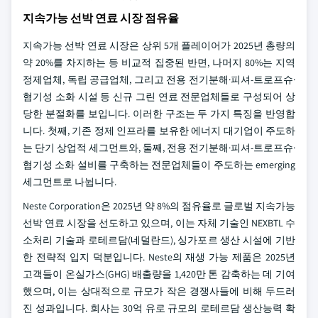
지속가능 선박 연료 시장 점유율
지속가능 선박 연료 시장은 상위 5개 플레이어가 2025년 총량의
약 20%를 차지하는 등 비교적 집중된 반면, 나머지 80%는 지역
정제업체, 독립 공급업체, 그리고 전용 전기분해·피셔-트로프슈·
혐기성 소화 시설 등 신규 그린 연료 전문업체들로 구성되어 상
당한 분절화를 보입니다. 이러한 구조는 두 가지 특징을 반영합
니다. 첫째, 기존 정제 인프라를 보유한 에너지 대기업이 주도하
는 단기 상업적 세그먼트와, 둘째, 전용 전기분해·피셔-트로프슈·
혐기성 소화 설비를 구축하는 전문업체들이 주도하는 emerging
세그먼트로 나뉩니다.
Neste Corporation은 2025년 약 8%의 점유율로 글로벌 지속가능
선박 연료 시장을 선도하고 있으며, 이는 자체 기술인 NEXBTL 수
소처리 기술과 로테르담(네덜란드), 싱가포르 생산 시설에 기반
한 전략적 입지 덕분입니다. Neste의 재생 가능 제품은 2025년
고객들이 온실가스(GHG) 배출량을 1,420만 톤 감축하는 데 기여
했으며, 이는 상대적으로 규모가 작은 경쟁사들에 비해 두드러
진 성과입니다. 회사는 30억 유로 규모의 로테르담 생산능력 확