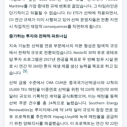
Maritime를 가장 중대한 규제 변화로 꼽았습니다. 그 타임라인은
단기적이고 되돌릴 수 없습니다. EU ETS가 선박에 적용되면서,
CII 연간 규제가 이미 시행되고 있어 선박 운영자들은 전환 지연
시 직접적인 재정적 consequences를 직면하게 됩니다.
증가하는 투자와 전략적 파트너십
지속 가능한 선박용 연료 부문에서의 자본 형성은 탐색적 규모
에서 전략적 규모로 전환되었습니다. Neste의 30억 유로 로테르
담 투자 프로그램은 2027년 완공을 목표로 두 번째 정유 시설 완
료 시 연간 약 260만 톤의 재생 제품 생산 능력을 목표로 하고 있
[5]
습니다
.
선박 금융 수준에서 CMA CGM은 중국국가선박공사와 12척의
15,000 TEU 메탄올 이중연료 선박을 위한 약 210억 위안(약 30억
달러) 규모의 기록적인 계약을 공식화했으며, 이는 메탄올 동력
선박 주문 건수를 총 24척으로 늘렸습니다. Southern Energy
Renewables는 루이지애나에 약 14억 달러 규모의 청정 연료 정
유 프로젝트를 추진하며 Hapag-Lloyd에 녹색 메탄올을 공급하
기 위한 양해각서를 체결했습니다. 이 프로젝트는 연간 약 22만