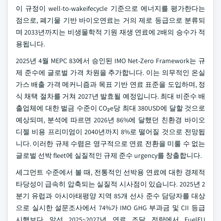
이 규정이 well-to-wakeifecycle 기준으로 에너지를 평가한다는
점으로, 폐기물 기반 바이오연료는 거의 제로 등급으로 분류되
며 2033년까지는 비생물학적 기원 재생 연료에 2배의 승수가 적
용됩니다.
2025년 4월 MEPC 83에서 승인된 IMO Net-Zero Framework는 규
제 준수에 글로벌 가격 차원을 추가합니다. 이는 의무적인 온실
가스 배출 가격 메커니즘과 목표 기반 연료 표준을 도입하며, 정
식 채택 절차를 거쳐 2027년 발효될 예정입니다. 최대 비준수 배
출업체에 대한 벌금 수준이 CO₂e당 최대 380USD에 달할 것으로
예상되며, 분석에 따르면 2026년 86%에 달했던 친환경 바이오
디젤 비용 프리미엄이 2040년까지 8%로 떨어질 것으로 전망됩
니다. 이러한 규제 수렴은 영구적으로 연료 전환을 미룰 수 없는
글로벌 선박 fleet에 실질적인 규제 준수 urgency를 창출합니다.
세그먼트 수준에서 볼 때, 전통적인 선박용 연료에 대한 경제적
타당성이 급속히 압축되는 실질적 시사점이 있습니다. 2025년 2
분기 유럽과 아시아태평양 지역 85개 선사 준수 담당자를 대상
으로 실시한 설문조사에서 74%가 IMO GHG 부과금 및 CII 등급
시행보다 앞선 2025~2027년 연료 조달 전략에서 FuelEU