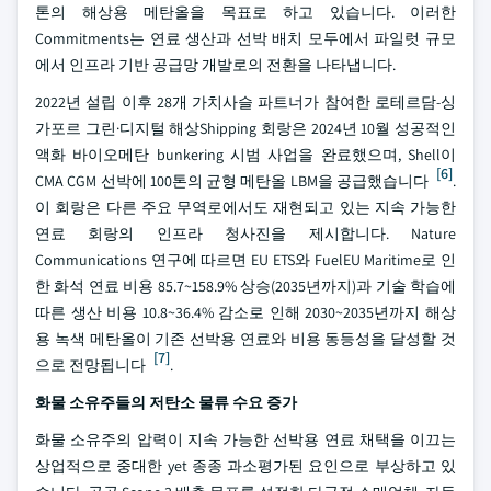
톤의 해상용 메탄올을 목표로 하고 있습니다. 이러한
Commitments는 연료 생산과 선박 배치 모두에서 파일럿 규모
에서 인프라 기반 공급망 개발로의 전환을 나타냅니다.
2022년 설립 이후 28개 가치사슬 파트너가 참여한 로테르담-싱
가포르 그린·디지털 해상Shipping 회랑은 2024년 10월 성공적인
액화 바이오메탄 bunkering 시범 사업을 완료했으며, Shell이
[6]
CMA CGM 선박에 100톤의 균형 메탄올 LBM을 공급했습니다
.
이 회랑은 다른 주요 무역로에서도 재현되고 있는 지속 가능한
연료 회랑의 인프라 청사진을 제시합니다. Nature
Communications 연구에 따르면 EU ETS와 FuelEU Maritime로 인
한 화석 연료 비용 85.7~158.9% 상승(2035년까지)과 기술 학습에
따른 생산 비용 10.8~36.4% 감소로 인해 2030~2035년까지 해상
용 녹색 메탄올이 기존 선박용 연료와 비용 동등성을 달성할 것
[7]
으로 전망됩니다
.
화물 소유주들의 저탄소 물류 수요 증가
화물 소유주의 압력이 지속 가능한 선박용 연료 채택을 이끄는
상업적으로 중대한 yet 종종 과소평가된 요인으로 부상하고 있