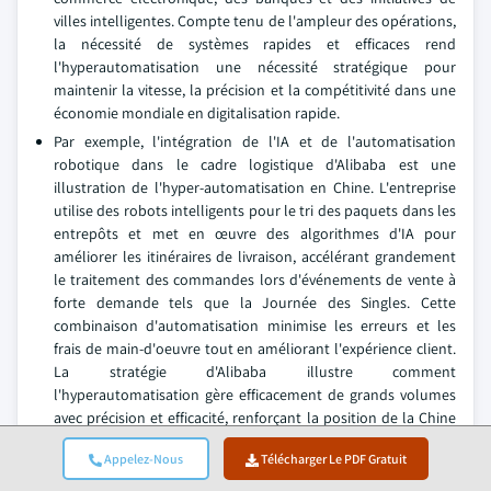
villes intelligentes. Compte tenu de l'ampleur des opérations,
la nécessité de systèmes rapides et efficaces rend
l'hyperautomatisation une nécessité stratégique pour
maintenir la vitesse, la précision et la compétitivité dans une
économie mondiale en digitalisation rapide.
Par exemple, l'intégration de l'IA et de l'automatisation
robotique dans le cadre logistique d'Alibaba est une
illustration de l'hyper-automatisation en Chine. L'entreprise
utilise des robots intelligents pour le tri des paquets dans les
entrepôts et met en œuvre des algorithmes d'IA pour
améliorer les itinéraires de livraison, accélérant grandement
le traitement des commandes lors d'événements de vente à
forte demande tels que la Journée des Singles. Cette
combinaison d'automatisation minimise les erreurs et les
frais de main-d'oeuvre tout en améliorant l'expérience client.
La stratégie d'Alibaba illustre comment
l'hyperautomatisation gère efficacement de grands volumes
avec précision et efficacité, renforçant la position de la Chine
en tant que leader dans l'innovation numérique et la
Appelez-Nous
Télécharger Le PDF Gratuit
logistique du commerce électronique.