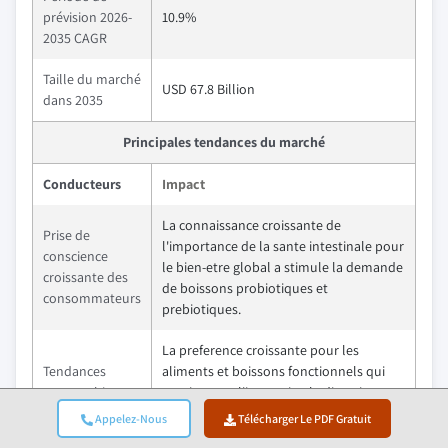
prévision 2026-
10.9%
2035 CAGR
Taille du marché
USD 67.8 Billion
dans 2035
Principales tendances du marché
Conducteurs
Impact
La connaissance croissante de
Prise de
l'importance de la sante intestinale pour
conscience
le bien-etre global a stimule la demande
croissante des
de boissons probiotiques et
consommateurs
prebiotiques.
La preference croissante pour les
Tendances
aliments et boissons fonctionnels qui
sante et bien-
soutiennent l'immunite, la digestion et
etre
la sante mentale stimule l'expansion du
Appelez-Nous
Télécharger Le PDF Gratuit
marche.