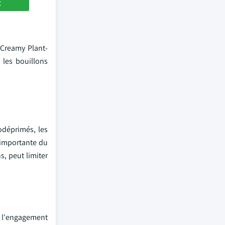
t
 Creamy Plant-
 les bouillons
odéprimés, les
 importante du
s, peut limiter
e l'engagement