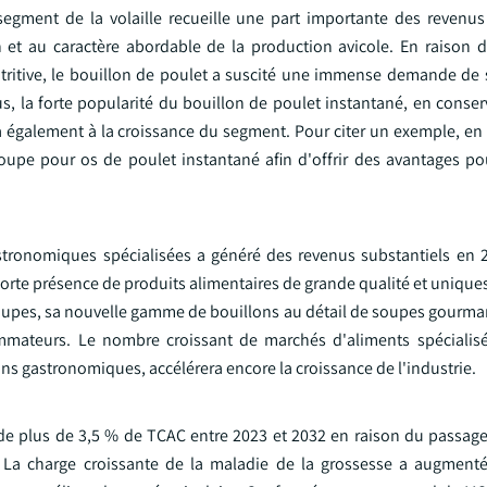
egment de la volaille recueille une part importante des revenus 
on et au caractère abordable de la production avicole. En raison d
nutritive, le bouillon de poulet a suscité une immense demande de 
lus, la forte popularité du bouillon de poulet instantané, en conser
également à la croissance du segment. Pour citer un exemple, en f
upe pour os de poulet instantané afin d'offrir des avantages po
ronomiques spécialisées a généré des revenus substantiels en 2
forte présence de produits alimentaires de grande qualité et unique
Soupes, sa nouvelle gamme de bouillons au détail de soupes gourma
mmateurs. Le nombre croissant de marchés d'aliments spécialisé
s gastronomiques, accélérera encore la croissance de l'industrie.
de plus de 3,5 % de TCAC entre 2023 et 2032 en raison du passage 
. La charge croissante de la maladie de la grossesse a augment