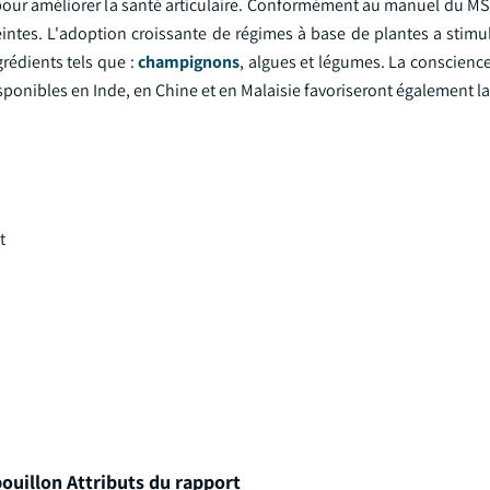
 pour améliorer la santé articulaire. Conformément au manuel du MS
ntes. L'adoption croissante de régimes à base de plantes a stim
rédients tels que :
champignons
, algues et légumes. La conscienc
onibles en Inde, en Chine et en Malaisie favoriseront également la
t
ouillon Attributs du rapport