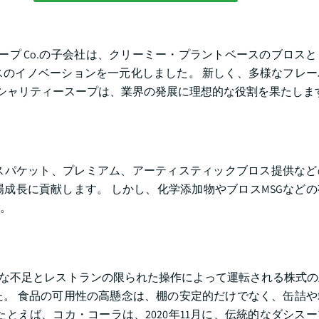
スープ Co.の子会社は、クリーミー・プラントベースのブロス
のイノベーションを一元化しました。 新しく、多様なフレー
シャリティースープは、業界の発展に理想的な役割を果たしま
スパケット、プレミアム、アーティスティックブロス提供など
成長に貢献します。 しかし、化学添加物やブロスMSGなど
。
一時的な不足とレストランの限られた操作によって運転される株式
。 食品の可用性の高懸念は、棚の安定的だけでなく、缶詰や
とえば、コカ・コーラは、2020年11月に、伝統的なダシス