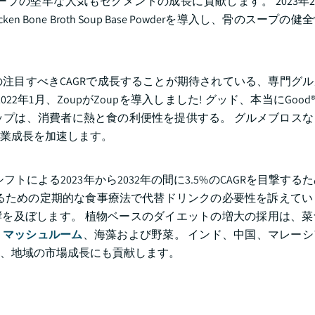
牢な人気もセグメントの成長に貢献します。 2023年2月、Z 
en Bone Broth Soup Base Powderを導入し、骨のスープ
までの注目すべきCAGRで成長することが期待されている、専門グ
1月、ZoupがZoupを導入しました! グッド、本当にGood® 
プは、消費者に熱と食の利便性を提供する。 グルメブロスな
業成長を加速します。
トによる2023年から2032年の間に3.5%のCAGRを目撃する
るための定期的な食事療法で代替ドリンクの必要性を訴えていま
響を及ぼします。 植物ベースのダイエットの増大の採用は、
ど
マッシュルーム
、海藻および野菜。 インド、中国、マレー
、地域の市場成長にも貢献します。