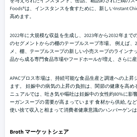
を与えられたインスタント、缶詰、箱詰めされた鶏のスープの堅
Foods®は、インスタンスを食すために、新しいInstant Chick
高めます。
2022年に大規模な収益を生成し、2023年から2032年
のセグメントからの棚のテーブルスープ市場。 例えば、2022年
メ、棚、テーブルスープの新しい小売スープのラインナッ
品から成る専門食品市場やフードホールが増え、さらに産
APACブロス市場は、持続可能な食品生産と調達への上昇シフ
ます。 妊娠中の病気の上昇の負担は、関節の健康を高め
ニュアルでは、吐き気や嘔吐は妊娠中の女性約80%に影
ーガンスープの需要が高まっています 食材から供給, な
使い捨て収入と相まって消費者健康意識のハンバーゲンは
Broth マーケットシェア