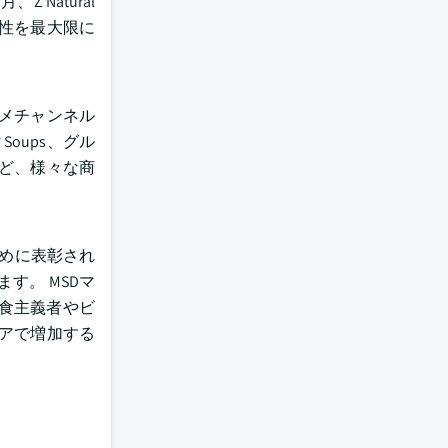
Natural
の健全性を最大限に
ルメチャンネル
Soups、グル
ど、様々な商
ために表彰され
す。 MSDマ
菜食主義者やビ
シアで増加する