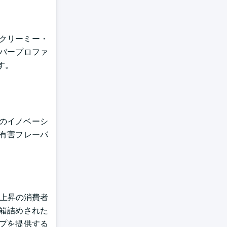
とクリーミー・
バープロファ
す。
のイノベーシ
の有害フレーバ
の上昇の消費者
箱詰めされた
ープを提供する