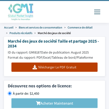
Accueil
Biens et services de consommation
Commerce de détail
Produits récréatifs
Marché des jeux de société
Marché des jeux de société Taille et partage 2025 -
2034
ID du rapport: GMI8187
Date de publication: August 2025
Format du rapport: PDF/Excel/Tableau de bord/Plateforme
Télécharger Le PDF Gratuit
Découvrez nos options de licence:
À partir de: $2,450
Acheter Maintenant