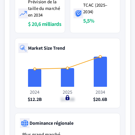
Prévision de la
TCAC (2025–
taille du marché
2034)
en 2034
5,5%
$ 20,6 milliards
Market Size Trend
2024
2025
2034
$12.2B
$12.8B
$20.6B
Dominance régionale
Plus grand marché