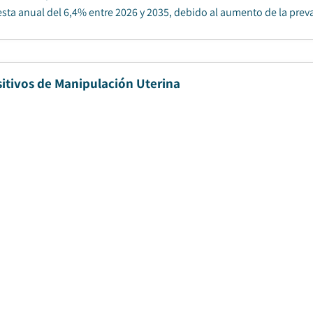
ta anual del 6,4% entre 2026 y 2035, debido al aumento de la prevale
itivos de Manipulación Uterina
cha de publicación
:
January 2025
|
Páginas
:
130
|
CAGR:
5.5
ado de dispositivos de manipulación uterina se estimó en 386,6 mill
mpuesta anual del 5,5% entre 2026 y 2035, impulsado por el aumento 
do de ureteroscopios desechables
cha de publicación
:
May 2024
|
Páginas
:
130
|
CAGR:
15.6
%
|
ño del mercado de ureteroscopios desechables se valoró en 310,1 mil