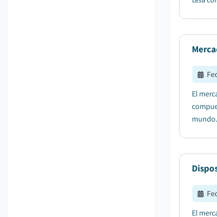
Merca
Fe
El merc
compues
mundo..
Dispos
Fe
El merc