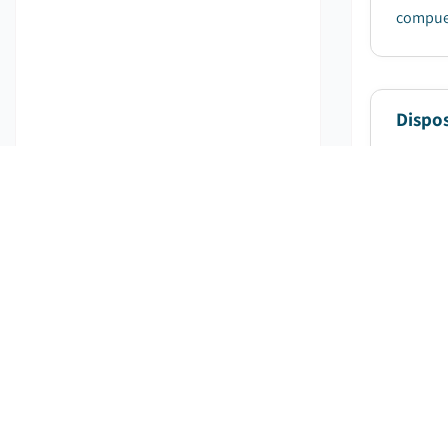
compues
Dispos
Fe
El merc
tasa co
Merca
Fe
El tama