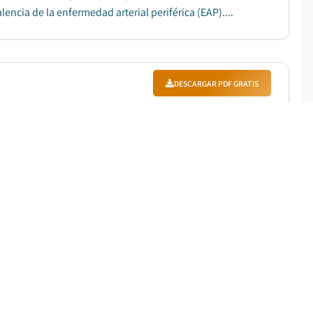
ncia de la enfermedad arterial periférica (EAP)....
DESCARGAR PDF GRATIS
%
|
Período de pronóstico
:
2026-2035
ones de dólares en 2025 y se espera que crezca a una
de la prevalencia de trastornos ginecológicos....
DESCARGAR PDF GRATIS
Período de pronóstico
:
2026-2035
lones de dólares en 2025 y se prevé que registre un