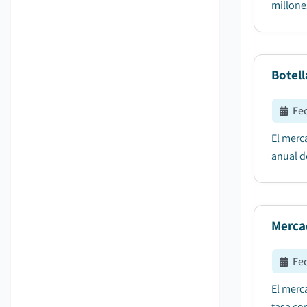
millone
Botell
Fe
El merc
anual de
Merca
Fe
El merc
tasa co