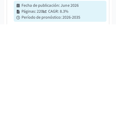
Fecha de publicación
:
June 2026
Páginas
:
220
CAGR:
8.3
%
Período de pronóstico
:
2026-2035
El mercado de cámaras industriales se estimó en 2.300
millones de dólares en 2025 y se espera que crezca a
una tasa de crecimiento anual compuesta (CAGR) del
8,3% entre 2026 y 2035....
Unidad de Separación de Aire Químico
del Mercado de Asia Pacífico
DESCARGAR PDF GRATIS
Fecha de publicación
:
June 2026
Páginas
:
180
CAGR:
4.8
%
Período de pronóstico
:
2026-2035
El mercado de unidades de separación de aire químico