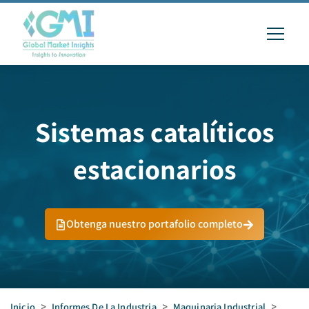
Sistemas catalíticos
estacionarios
Obtenga nuestro portafolio completo
Inicio
>
Informes De La Industria
>
Maquinaria Industrial
>