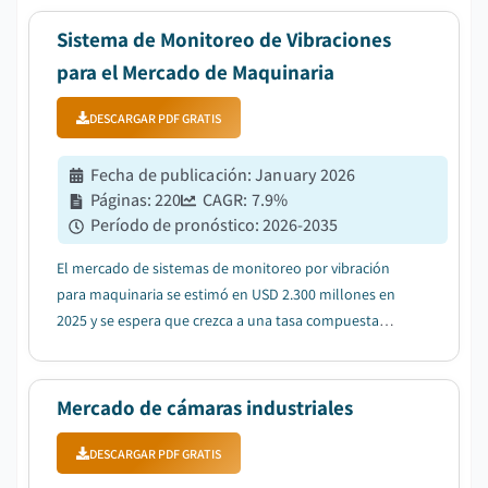
apoyo a la adopción de equipos de filtración avanzados
mediante regulaciones ambientales estri...
Sistema de Monitoreo de Vibraciones
para el Mercado de Maquinaria
DESCARGAR PDF GRATIS
Fecha de publicación
:
January 2026
Páginas
:
220
CAGR:
7.9
%
Período de pronóstico
:
2026-2035
El mercado de sistemas de monitoreo por vibración
para maquinaria se estimó en USD 2.300 millones en
2025 y se espera que crezca a una tasa compuesta
anual del 7,9% entre 2026 y 2035, debido a la creciente
demanda de mantenimiento predictivo en diversos
sectores para reducir el tiempo de inactividad...
Mercado de cámaras industriales
DESCARGAR PDF GRATIS