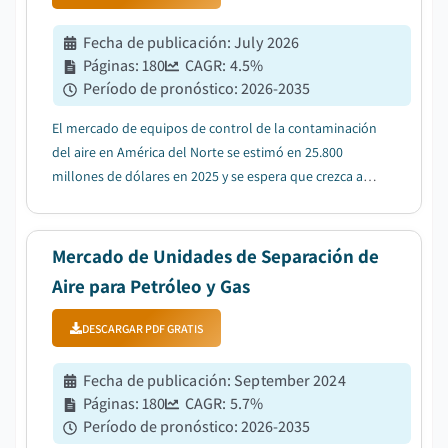
Fecha de publicación
:
July 2026
Páginas
:
180
CAGR:
4.5
%
Período de pronóstico
:
2026-2035
El mercado de equipos de control de la contaminación
del aire en América del Norte se estimó en 25.800
millones de dólares en 2025 y se espera que crezca a
una tasa compuesta anual del 4,5% entre 2026 y 2035,
impulsado por la creciente adopción de tecnologías
avanzadas de filtración....
Mercado de Unidades de Separación de
Aire para Petróleo y Gas
DESCARGAR PDF GRATIS
Fecha de publicación
:
September 2024
Páginas
:
180
CAGR:
5.7
%
Período de pronóstico
:
2026-2035