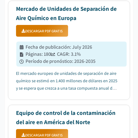
Mercado de Unidades de Separación de
Aire Químico en Europa
DESCARGAR PDF GRATIS
Fecha de publicación
:
July 2026
Páginas
:
180
CAGR:
3.1
%
Período de pronóstico
:
2026-2035
El mercado europeo de unidades de separación de aire
químico se estimó en 1.400 millones de dólares en 2025
y se espera que crezca a una tasa compuesta anual del
3,1% entre 2026 y 2035, debido al aumento de la
industria química que incrementa la demanda de
instalación de unidades de separación de ai...
Equipo de control de la contaminación
del aire en América del Norte
DESCARGAR PDF GRATIS