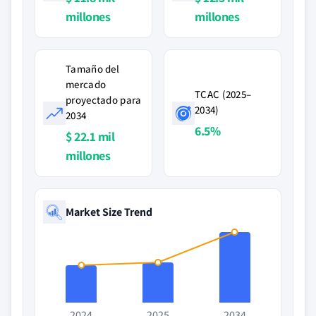
millones
millones
Tamaño del
mercado
TCAC (2025–
proyectado para
2034)
2034
6.5%
$ 22.1 mil
millones
Market Size Trend
2024
2025
2034