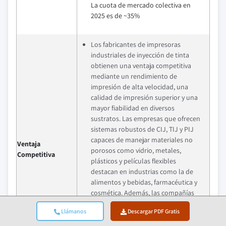
La cuota de mercado colectiva en
2025 es de ~35%
Los fabricantes de impresoras
industriales de inyección de tinta
obtienen una ventaja competitiva
mediante un rendimiento de
impresión de alta velocidad, una
calidad de impresión superior y una
mayor fiabilidad en diversos
sustratos. Las empresas que ofrecen
sistemas robustos de CIJ, TIJ y PIJ
capaces de manejar materiales no
Ventaja
porosos como vidrio, metales,
Competitiva
plásticos y películas flexibles
destacan en industrias como la de
alimentos y bebidas, farmacéutica y
cosmética. Además, las compañías
que proporcionan sistemas de bajo
Llámanos
Descargar PDF Gratis
mantenimiento, menor tiempo de
inactividad y consumibles rentables