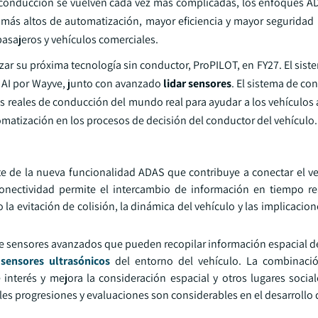
e conducción se vuelven cada vez más complicadas, los enfoques 
 más altos de automatización, mayor eficiencia y mayor seguridad 
pasajeros y vehículos comerciales.
nzar su próxima tecnología sin conductor, ProPILOT, en FY27. El si
re AI por Wayve, junto con avanzado
lidar
sensores
. El sistema de con
 reales de conducción del mundo real para ayudar a los vehículos a
omatización en los procesos de decisión del conductor del vehículo.
e de la nueva funcionalidad ADAS que contribuye a conectar el ve
conectividad permite el intercambio de información en tiempo re
la evitación de colisión, la dinámica del vehículo y las implicacio
e sensores avanzados que pueden recopilar información espacial d
sensores ultrasónicos
del entorno del vehículo. La combinación
 interés y mejora la consideración espacial y otros lugares socia
ales progresiones y evaluaciones son considerables en el desarrollo