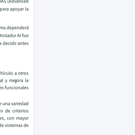
ADAS (Advanced
para apoyar la
stema dependerá
trolador AI fue
 decidir antes
hículo a otros
al y mejora la
nes funcionales
e una variedad
 de criterios
les, con mayor
 de sistemas de