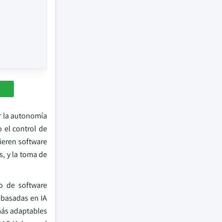
r la autonomía
 el control de
ieren software
, y la toma de
o de software
 basadas en IA
 más adaptables